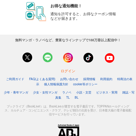
お得な通知機能！
通知を許可すると、お得なクーポン情報
などが届きます。
無料マンガ・ラノベなど、豊富なラインナップで188万冊以上配信中！
ログイン
ご利用ガイド
FAQ(よくある質問)
お問い合わせ
採用情報
利用規約
特商法の表
示
個人情報保護方針
cookie等ポリシー
少年・青年マンガ
少女・女性マンガ
ラノベ
小説・文芸
ビジネス・実用
雑誌・写
真集
TL
BL
ブックライブ（BookLive!）は、BookLiveが運営する電子書店です。TOPPANホールディング
ス、カルチュア・コンビニエンス・クラブ、テレビ朝日の出資を受け、日本最大級の電子書籍配
信サービスを行っています。