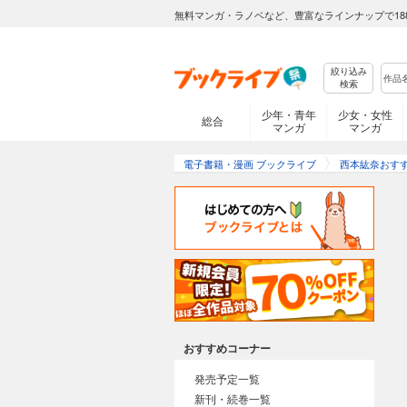
無料マンガ・ラノベなど、豊富なラインナップで18
絞り込み
検索
少年・青年
少女・女性
総合
マンガ
マンガ
電子書籍・漫画 ブックライブ
西本紘奈おす
おすすめコーナー
発売予定一覧
新刊・続巻一覧