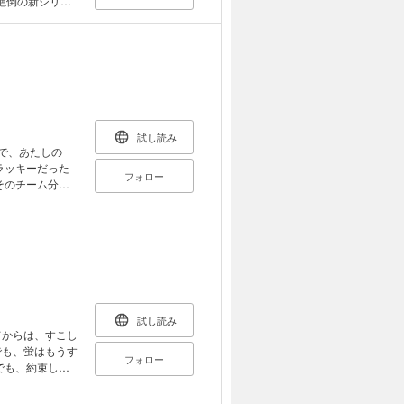
腹絶倒の新シリー
試し読み
で、あたしの
ラッキーだった
フォロー
そのチーム分け
たいに上手に踊れ
っごく上手な、カ
けど、 もしか
試し読み
てからは、すこし
でも、蛍はもうす
フォロー
でも、約束した
ていたさくらの前
かないで。それよ