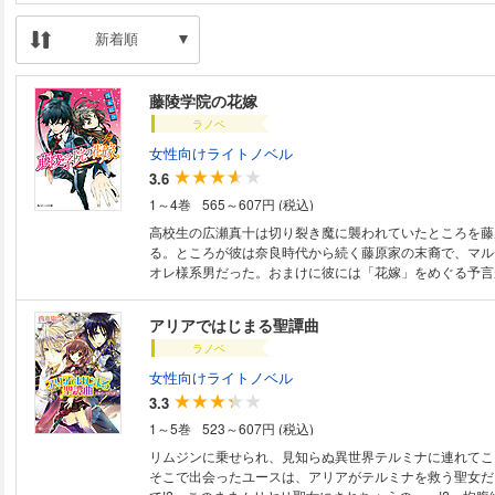
新着順
藤陵学院の花嫁
ラノベ
女性向けライトノベル
3.6
1～4巻
565～607円 (税込)
高校生の広瀬真十は切り裂き魔に襲われていたところを藤
る。ところが彼は奈良時代から続く藤原家の末裔で、マル
オレ様系男だった。おまけに彼には「花嫁」をめぐる予言
て!?
アリアではじまる聖譚曲
ラノベ
女性向けライトノベル
3.3
1～5巻
523～607円 (税込)
リムジンに乗せられ、見知らぬ異世界テルミナに連れてこ
そこで出会ったユースは、アリアがテルミナを救う聖女だ