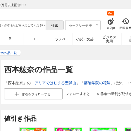
8万冊以上配信中！
Get!
セーフサーチ 中
来店pt
閲覧履
ビジネス
BL
TL
ラノベ
小説・文芸
実用
すめ作品一覧
西本紘奈の作品一覧
「西本紘奈」の「
アリアではじまる聖譚曲
」「
藤陵学院の花嫁
」ほか、ユ
フォローすると、この作者の新刊が配信
作者を
フォローする
値引き作品