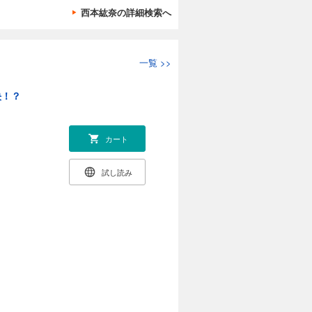
西本紘奈の詳細検索へ
一覧
>>
決！？
カート
試し読み