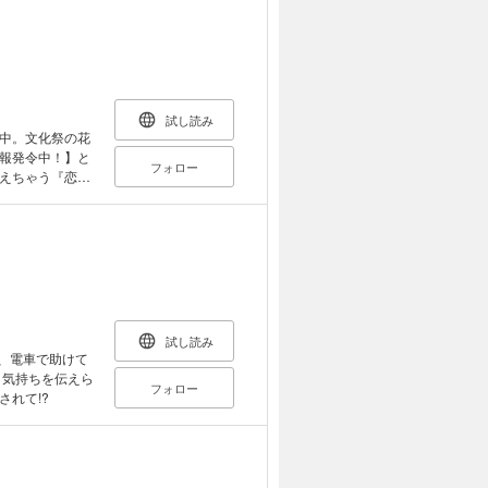
れられない恋にな
級から ★★★】
試し読み
中。文化祭の花
報発令中！】と
フォロー
えちゃう『恋愛
のいい転校生・
て……!? “幼
近中！
試し読み
、電車で助けて
 気持ちを伝えら
フォロー
れて!?