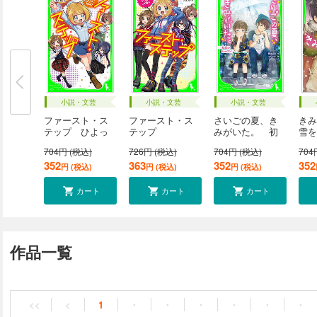
小説・文芸
小説・文芸
小説・文芸
ファースト・ス
ファースト・ス
さいごの夏、き
きみ
テップ ひよっ
テップ
みがいた。 初
雪を
こ...
（２）“...
恋...
シ...
704円 (税込)
726円 (税込)
704円 (税込)
704
352
363
352
352
円 (税込)
円 (税込)
円 (税込)
カート
カート
カート
作品一覧
<<
<
1
・
・
・
・
・
・