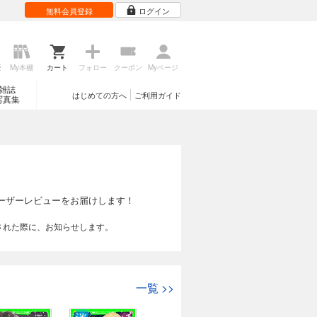
無料会員登録
ログイン
歴
My本棚
カート
フォロー
クーポン
Myページ
雑誌
はじめての方へ
ご利用ガイド
写真集
ーザーレビューをお届けします！
された際に、お知らせします。
一覧
>>