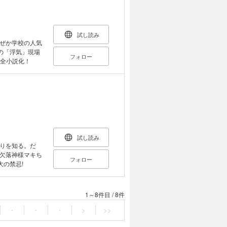
試し読み
ぜか学校の人気
の「浮気」現場
フォロー
完全小説化！
試し読み
りを知る。だ
欠落神様マキち
フォロー
大の禁忌!
1～8件目
/
8件
・
・
・
>
>>