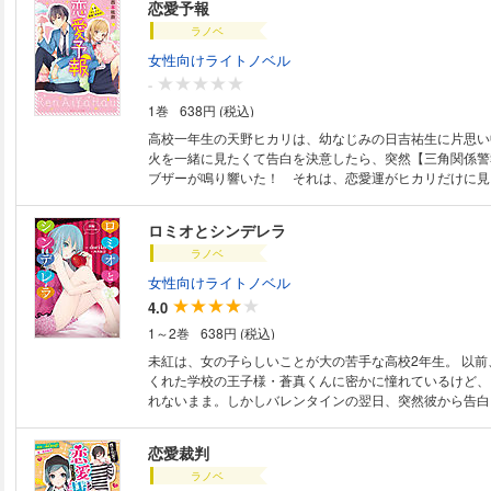
恋愛予報
り…つきあってよ。オレの“最後の夏休み”に」 一生、忘
ラノベ
る。 涙が止まらない、最高の初恋ストーリー！【小学上
女性向けライトノベル
-
1巻
638円 (税込)
高校一年生の天野ヒカリは、幼なじみの日吉祐生に片思い
火を一緒に見たくて告白を決意したら、突然【三角関係警
ブザーが鳴り響いた！ それは、恋愛運がヒカリだけに見
予報』。何とか警報を消そうとするヒカリだが、祐生と仲
高星桜に「あのひとの、恋人になりたい」と言われてしまっ
ロミオとシンデレラ
なじみ”は“彼女”になれませんか？ 恋のトキメキ前線接
ラノベ
女性向けライトノベル
4.0
1～2巻
638円 (税込)
未紅は、女の子らしいことが大の苦手な高校2年生。 以前
くれた学校の王子様・蒼真くんに密かに憧れているけど、
れないまま。しかしバレンタインの翌日、突然彼から告白さ
恋愛裁判
ラノベ