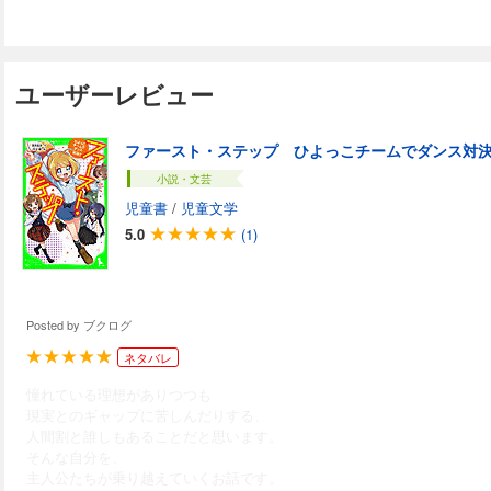
ユーザーレビュー
ファースト・ステップ ひよっこチームでダンス対
小説・文芸
児童書
/
児童文学
5.0
(1)
Posted by
ブクログ
ネタバレ
憧れている理想がありつつも
現実とのギャップに苦しんだりする、
人間割と誰しもあることだと思います。
そんな自分を、
主人公たちが乗り越えていくお話です。