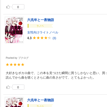
0
六兆年と一夜物語
ラノベ
女性向けライトノベル
4.3
(3)
Posted by
ブクログ
大好きなボカロ曲で、この本を見つけた瞬間に買うしかないと思い、買
読んでから曲を聴くとさらに曲の良さがでて、とてもよかった。
0
六兆年と一夜物語
ラノベ