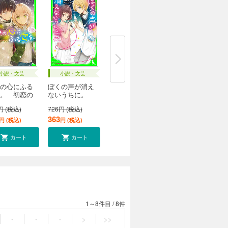
小説・文芸
小説・文芸
の心にふる
ぼくの声が消え
。 初恋の
ないうちに。
初...
円 (税込)
726円 (税込)
363
円 (税込)
円 (税込)
カート
カート
1～8件目
/
8件
・
・
・
>
>>