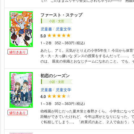
て!? このままムリヤリ聖女にされちゃうの――!? 抱
ズ！
ファースト・ステップ
小説・文芸
/
児童書
児童文学
5.0
1～2巻
352～363円 (税込)
あたし、アミ。元気がとりえの小学5年生！ 今日から体育
値引きあり
大・大・大っ嫌いな ダンスの授業をするんだって……。 
のは、 親友の依織とおなじチームになれたこと。 でも、
で大変なことが起きちゃった！ しかも、いきなりプロみ
る子たちと 対決まですることになって――!? ダンスがす
初恋のシーズン
ッコいいお兄さんが コーチをしてくれることになったんだ
小説・文芸
してこの状況、かなりヤバイ!?!? ダンスに友情に、がんばる女の子たちの
物語。【小学中級から ★★】
/
児童書
児童文学
4.0
1～3巻
352～363円 (税込)
幼稚園が同じだった夏木蛍と春野さくら。 小学生になっ
値引きあり
距離ができていたけれど、 今年は席がとなりになった。
ぐ転校してしまう…。 「終業式のあと、２人で会おう」 
待ちあわせ場所で、蛍は交通事故にあって!? 泣きくらし
に、奇跡のようにすがたを現した蛍。 「オレのために泣