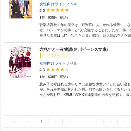
女性向けライトノベル
5.0
1巻
638円 (税込)
歌楽坂高校１年の美空は、裁判官にあこがれる優等生。な
者、バンドマンの柊二と“仮”交際することに。だが、柊二
を見た美空は…!? 40mP×たまが贈る、超人気恋ウタを
六兆年と一夜物語(角川ビーンズ文庫)
ラノベ
女性向けライトノベル
4.3
1巻
638円 (税込)
忌み子と呼ばれる少年リクは孤独な少女アイと出会い温も
が、それを無残に奪われた時、何でも願いを叶えるという
ゃんが現れ!? KEMU VOXX関連楽曲の過去を紐解く、最
<<
<
1
・
・
・
・
・
・