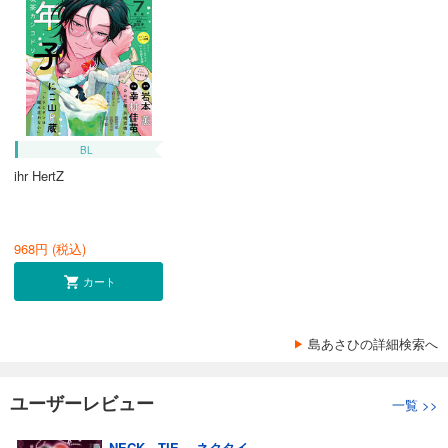
BL
ihr HertZ
968
円 (税込)
カート
島あさひの詳細検索へ
ユーザーレビュー
一覧
>>
NECK－TIE －ネクタイ－