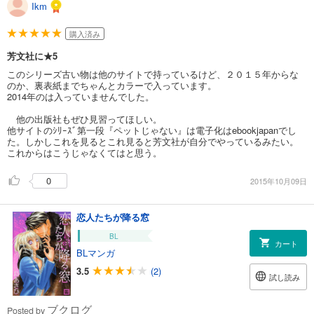
Ikm
購入済み
芳文社に★5
このシリーズ古い物は他のサイトで持っているけど、２０１５年からな
のか、裏表紙までちゃんとカラーで入っています。
2014年のは入っていませんでした。
他の出版社もぜひ見習ってほしい。
他サイトのｼﾘｰｽﾞ第一段『ペットじゃない』は電子化はebookjapanでし
た。しかしこれを見るとこれ見ると芳文社が自分でやっているみたい。
これからはこうじゃなくてはと思う。
0
2015年10月09日
恋人たちが降る窓
BL
カート
BLマンガ
3.5
(2)
試し読み
ブクログ
Posted by