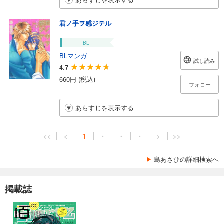
君ノ手ヲ感ジテル
BL
BLマンガ
試し読み
4.7
660円 (税込)
フォロー
あらすじを表示する
<<
<
1
・
・
・
>
>>
島あさひの詳細検索へ
掲載誌