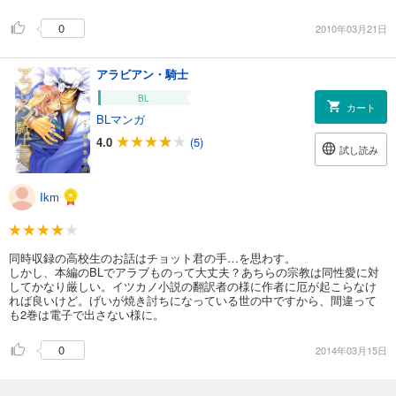
0
2010年03月21日
アラビアン・騎士
BL
カート
BLマンガ
4.0
(5)
試し読み
Ikm
同時収録の高校生のお話はチョット君の手…を思わす。
しかし、本編のBLでアラブものって大丈夫？あちらの宗教は同性愛に対
してかなり厳しい。イツカノ小説の翻訳者の様に作者に厄が起こらなけ
れば良いけど。げいが焼き討ちになっている世の中ですから、間違って
も2巻は電子で出さない様に。
0
2014年03月15日