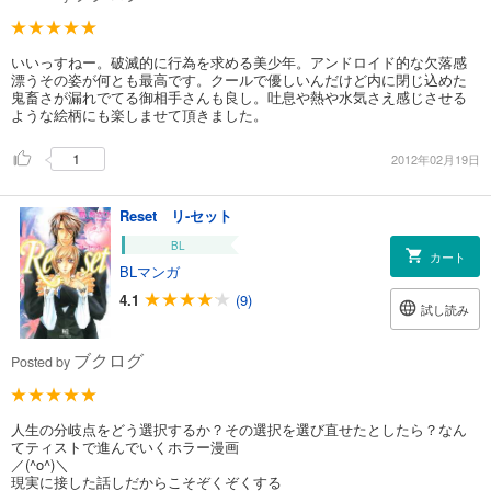
いいっすねー。破滅的に行為を求める美少年。アンドロイド的な欠落感
漂うその姿が何とも最高です。クールで優しいんだけど内に閉じ込めた
鬼畜さが漏れでてる御相手さんも良し。吐息や熱や水気さえ感じさせる
ような絵柄にも楽しませて頂きました。
1
2012年02月19日
Reset リ-セット
BL
カート
BLマンガ
4.1
(9)
試し読み
ブクログ
Posted by
人生の分岐点をどう選択するか？その選択を選び直せたとしたら？なん
てティストで進んでいくホラー漫画
／(^o^)＼
現実に接した話しだからこそぞくぞくする