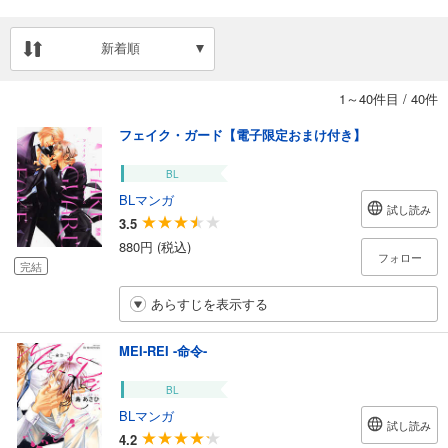
新着順
1～40件目
/
40件
フェイク・ガード【電子限定おまけ付き】
BL
BLマンガ
試し読み
3.5
880円 (税込)
フォロー
完結
あらすじを表示する
MEI-REI -命令-
BL
BLマンガ
試し読み
4.2