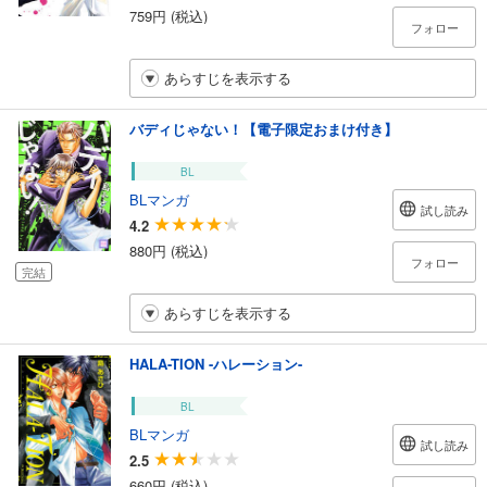
759円 (税込)
フォロー
あらすじを表示する
バディじゃない！【電子限定おまけ付き】
BL
BLマンガ
試し読み
4.2
880円 (税込)
フォロー
完結
あらすじを表示する
HALA-TION -ハレーション-
BL
BLマンガ
試し読み
2.5
660円 (税込)