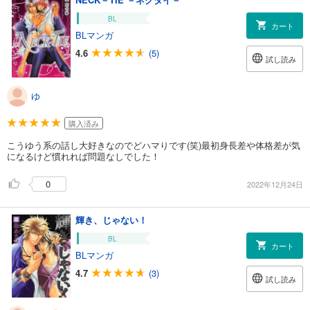
BL
カート
BLマンガ
4.6
(5)
試し読み
ゆ
購入済み
こうゆう系の話し大好きなのでどハマりです(笑)最初身長差や体格差が気
になるけど慣れれば問題なしでした！
0
2022年12月24日
輝き、じゃない！
BL
カート
BLマンガ
4.7
(3)
試し読み