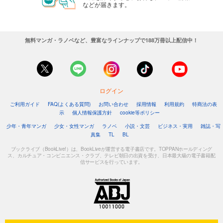
などが届きます。
無料マンガ・ラノベなど、豊富なラインナップで188万冊以上配信中！
ログイン
ご利用ガイド
FAQ(よくある質問)
お問い合わせ
採用情報
利用規約
特商法の表
示
個人情報保護方針
cookie等ポリシー
少年・青年マンガ
少女・女性マンガ
ラノベ
小説・文芸
ビジネス・実用
雑誌・写
真集
TL
BL
ブックライブ（BookLive!）は、BookLiveが運営する電子書店です。TOPPANホールディング
ス、カルチュア・コンビニエンス・クラブ、テレビ朝日の出資を受け、日本最大級の電子書籍配
信サービスを行っています。