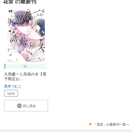
花音 の最新刊
BL
久我慶一と高嶺の夫【電
子限定お...
黒井つむじ
NEW
試し読み
「花音」の最新刊一覧へ