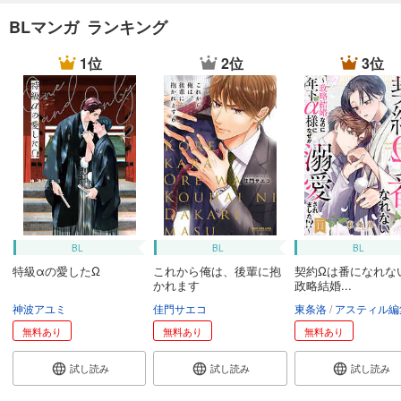
BLマンガ ランキング
1位
2位
3位
BL
BL
BL
特級αの愛したΩ
これから俺は、後輩に抱
契約Ωは番になれな
かれます
政略結婚...
神波アユミ
佳門サエコ
東条洛
アスティル編
無料あり
無料あり
無料あり
試し読み
試し読み
試し読み