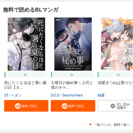
無料で読めるBLマンガ
BL
BL
BL
死にたくなるほど暑い夏
土曜日の秘め事～上司と
溺愛きつねは娶りた
の日【タ...
僕のキケ...
33
ヘダン
DO.D
Seomonhwa
柚夏
試し読み
無料で読む
無料で読む
増量中
「BLマンガ」無料一覧へ