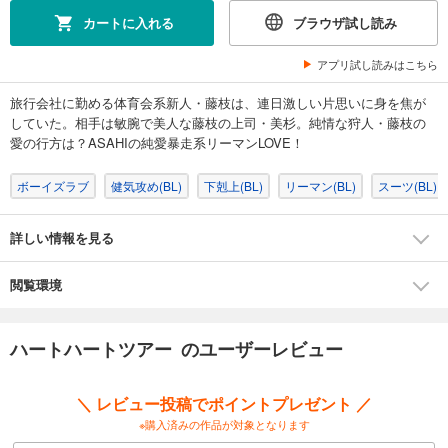
カートに入れる
ブラウザ試し読み
アプリ試し読みはこちら
旅行会社に勤める体育会系新人・藤枝は、連日激しい片思いに身を焦が
していた。相手は敏腕で美人な藤枝の上司・美杉。純情な狩人・藤枝の
愛の行方は？ASAHIの純愛暴走系リーマンLOVE！
ボーイズラブ
健気攻め(BL)
下剋上(BL)
リーマン(BL)
スーツ(BL)
詳しい情報を見る
閲覧環境
ハートハートツアー のユーザーレビュー
＼ レビュー投稿でポイントプレゼント ／
※購入済みの作品が対象となります