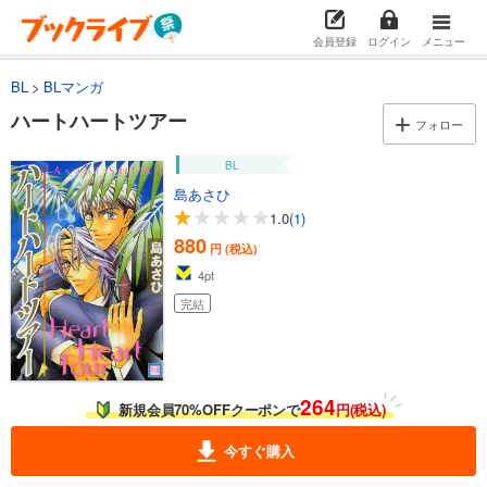
会員登録
ログイン
メニュー
BL
BLマンガ
ハートハートツアー
フォロー
BL
島あさひ
1.0
(1)
880
円 (税込)
4
pt
完結
264
新規会員70%OFFクーポンで
円(税込)
今すぐ購入