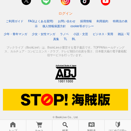
ログイン
ご利用ガイド
FAQ(よくある質問)
お問い合わせ
採用情報
利用規約
特商法の表
示
個人情報保護方針
cookie等ポリシー
少年・青年マンガ
少女・女性マンガ
ラノベ
小説・文芸
ビジネス・実用
雑誌・写
真集
TL
BL
ブックライブ（BookLive!）は、BookLiveが運営する電子書店です。TOPPANホールディング
ス、カルチュア・コンビニエンス・クラブ、テレビ朝日の出資を受け、日本最大級の電子書籍配
信サービスを行っています。
© BookLive Co., Ltd.
トップ
カート
検索
無料本
はじめての方へ