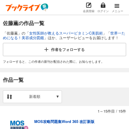
会員登録
ログイン
メニュー
佐藤薫の作品一覧
「佐藤薫」の「
女性医師が教えるスーパービタミンC美肌術
」「
世界一た
めになる！美容成分図鑑
」ほか、ユーザーレビューをお届けします！
作者を
フォローする
フォローすると、この作者の新刊が配信された際に、お知らせします。
作品一覧
新着順
1～15件目
/
15件
MOS攻略問題集Word 365 改訂新版