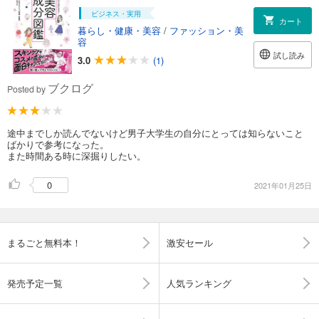
ビジネス・実用
カート
暮らし・健康・美容
/
ファッション・美
容
試し読み
3.0
(1)
ブクログ
Posted by
途中までしか読んでないけど男子大学生の自分にとっては知らないこと
ばかりで参考になった。
また時間ある時に深掘りしたい。
0
2021年01月25日
まるごと無料本！
激安セール
発売予定一覧
人気ランキング