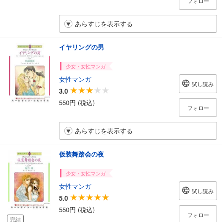
フォロー
あらすじを表示する
イヤリングの男
少女・女性マンガ
女性マンガ
試し読み
3.0
550円 (税込)
フォロー
あらすじを表示する
仮装舞踏会の夜
少女・女性マンガ
女性マンガ
試し読み
5.0
550円 (税込)
フォロー
完結