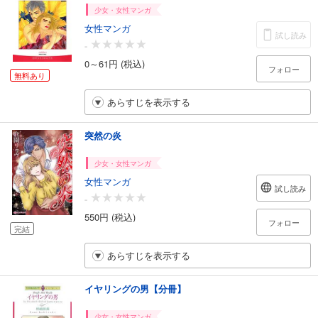
少女・女性マンガ
女性マンガ
試し読み
-
0～61円 (税込)
フォロー
無料あり
あらすじを表示する
突然の炎
少女・女性マンガ
女性マンガ
試し読み
-
550円 (税込)
フォロー
完結
あらすじを表示する
イヤリングの男【分冊】
少女・女性マンガ