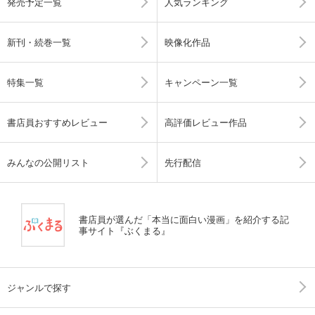
発売予定一覧
人気ランキング
新刊・続巻一覧
映像化作品
特集一覧
キャンペーン一覧
書店員おすすめレビュー
高評価レビュー作品
みんなの公開リスト
先行配信
書店員が選んだ「本当に面白い漫画」を紹介する記
事サイト『ぶくまる』
ジャンルで探す