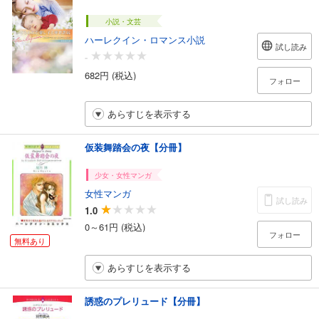
小説・文芸
ハーレクイン・ロマンス小説
試し読み
-
682円 (税込)
フォロー
あらすじを表示する
仮装舞踏会の夜【分冊】
少女・女性マンガ
女性マンガ
試し読み
1.0
0～61円 (税込)
フォロー
無料あり
あらすじを表示する
誘惑のプレリュード【分冊】