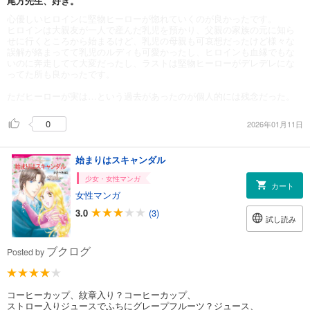
尾方先生、好き。
心優しいヒロインに堅物ヒーローが惚れていくのが良かったです。
ヒロインは大親友が一人で産んだ乳児を預かり、父親の家族の元に知ら
せに行くところから始まるけど、乳児の母親も可哀想だったけど様々な
誤解が絡まってて乳児のルディも可愛かったし、ヒロインも血縁でもな
いのに奔走してて大変だったし、ラストは堅物ヒーローがデレデレにな
ってた所も良かったです。
ただヒーローが実は…という過去があったのが個人的には残念だった。
0
2026年01月11日
始まりはスキャンダル
少女・女性マンガ
カート
女性マンガ
3.0
(3)
試し読み
ブクログ
Posted by
コーヒーカップ、紋章入り？コーヒーカップ、
ストロー入りジュースでふちにグレープフルーツ？ジュース、