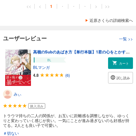
<<
<
1
・
・
・
>
>>
近原さくらの詳細検索へ
ユーザーレビュー
一覧
>>
高嶺のSubのあばき方【単行本版】1君の心をとかすコマンド【電子限定特典付き】
BL
カート
BLマンガ
4.8
(6)
試し読み
みぃ
購入済み
トラウマ持ちの二人の関係が、お互いに距離感を調整しながら、ゆっく
りと変わっていく感じが良い。一気にことが進み過ぎないのも好感が持
てる。2人とも良い子で可愛い。
＃切ない