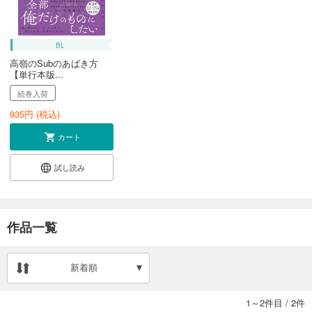
BL
高嶺のSubのあばき方
【単行本版...
続巻入荷
935
円 (税込)
カート
試し読み
作品一覧
新着順
1～2件目
/
2件