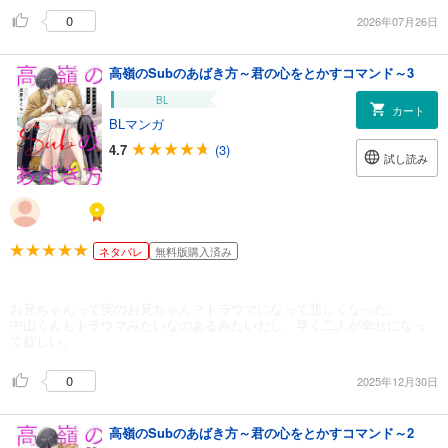
0
2026年07月26日
高嶺のSubのあばき方～君の心をとかすコマンド～3
BL
カート
BLマンガ
4.7
(3)
試し読み
ネタバレ
無料版購入済み
お兄ちゃんって実のお兄ちゃん？トラウマになって悲しくなった。
中山くんもトラウマみたいなのあるみたいだし、早く二人が幸せになっ
て欲しい。
0
2025年12月30日
高嶺のSubのあばき方～君の心をとかすコマンド～2