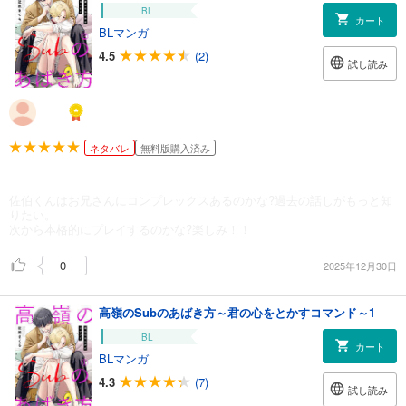
BL
カート
BLマンガ
4.5
(2)
試し読み
ネタバレ
無料版購入済み
佐伯くんはお兄さんにコンプレックスあるのかな?過去の話しがもっと知
りたい。
次から本格的にプレイするのかな?楽しみ！！
0
2025年12月30日
高嶺のSubのあばき方～君の心をとかすコマンド～1
BL
カート
BLマンガ
4.3
(7)
試し読み