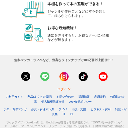
本棚を作って本の整理ができる！
ジャンルや作家ごとなどに本を分類し
て、鍵もかけられます。
お得な通知機能！
通知を許可すると、お得なクーポン情報
などが届きます。
無料マンガ・ラノベなど、豊富なラインナップで188万冊以上配信中！
ログイン
ご利用ガイド
FAQ(よくある質問)
お問い合わせ
採用情報
利用規約
特商法の表
示
個人情報保護方針
cookie等ポリシー
少年・青年マンガ
少女・女性マンガ
ラノベ
小説・文芸
ビジネス・実用
雑誌・写
真集
TL
BL
ブックライブ（BookLive!）は、BookLiveが運営する電子書店です。TOPPANホールディング
ス、カルチュア・コンビニエンス・クラブ、テレビ朝日の出資を受け、日本最大級の電子書籍配