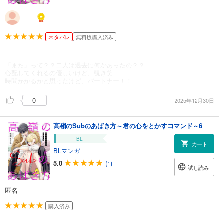
ネタバレ
無料版購入済み
「また」って？？二人は過去に何かあったの？？
心配してくれるの優しいけど、覗き笑
時間かかるかと思ったけど、パートナー！！
0
2025年12月30日
高嶺のSubのあばき方～君の心をとかすコマンド～6
BL
カート
BLマンガ
5.0
(1)
試し読み
匿名
購入済み