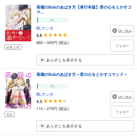
高嶺のSubのあばき方【単行本版】君の心をとかすコ
マ...
BL
BLマンガ
試し読み
4.8
880～935円 (税込)
フォロー
続巻入荷
あらすじを表示する
高嶺のSubのあばき方～君の心をとかすコマンド～
BL
BLマンガ
試し読み
4.3
110～275円 (税込)
フォロー
完結
あらすじを表示する