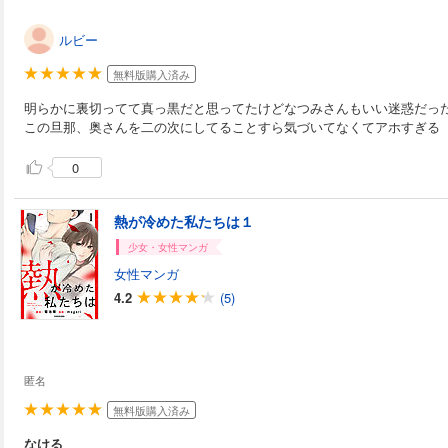
ルビー
無料版購入済み
明らかに裏切ってて真っ黒だと思ってたけどなつみさんもいい迷惑だっ
この旦那、奥さんを二の次にしてることすら気づいてなくてアホすぎる
0
熱が冷めた私たちは１
少女・女性マンガ
女性マンガ
4.2
(5)
匿名
無料版購入済み
なける