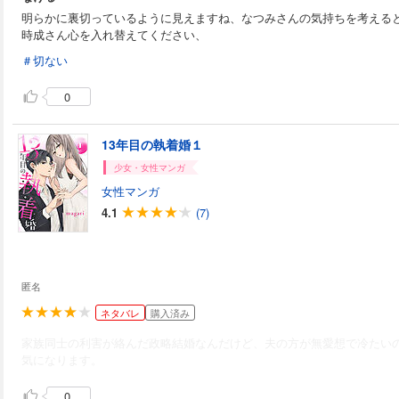
明らかに裏切っているように見えますね、なつみさんの気持ちを考える
時成さん心を入れ替えてください、
＃切ない
0
13年目の執着婚１
少女・女性マンガ
女性マンガ
4.1
(7)
匿名
ネタバレ
購入済み
家族同士の利害が絡んだ政略結婚なんだけど、夫の方が無愛想で冷たい
気になります。
0