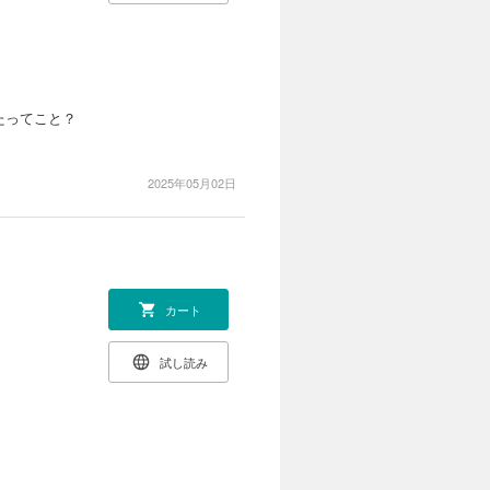
たってこと？
2025年05月02日
カート
試し読み