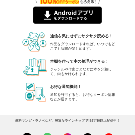
通信を気にせずにサクサク読める！
作品をダウンロードすれば、いつでもど
こでも読書が楽しめます。
本棚を作って本の整理ができる！
ジャンルや作家ごとなどに本を分類し
て、鍵もかけられます。
お得な通知機能！
通知を許可すると、お得なクーポン情報
などが届きます。
無料マンガ・ラノベなど、豊富なラインナップで188万冊以上配信中！