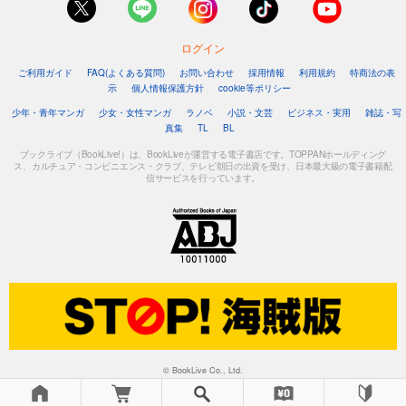
ログイン
ご利用ガイド
FAQ(よくある質問)
お問い合わせ
採用情報
利用規約
特商法の表
示
個人情報保護方針
cookie等ポリシー
少年・青年マンガ
少女・女性マンガ
ラノベ
小説・文芸
ビジネス・実用
雑誌・写
真集
TL
BL
ブックライブ（BookLive!）は、BookLiveが運営する電子書店です。TOPPANホールディング
ス、カルチュア・コンビニエンス・クラブ、テレビ朝日の出資を受け、日本最大級の電子書籍配
信サービスを行っています。
© BookLive Co., Ltd.