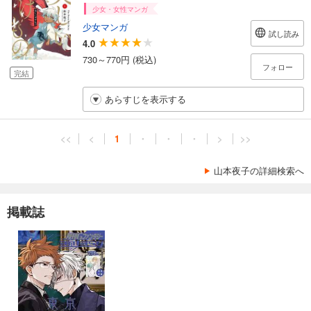
少女・女性マンガ
少女マンガ
試し読み
4.0
730～770円 (税込)
フォロー
完結
あらすじを表示する
<<
<
1
・
・
・
>
>>
山本夜子の詳細検索へ
掲載誌