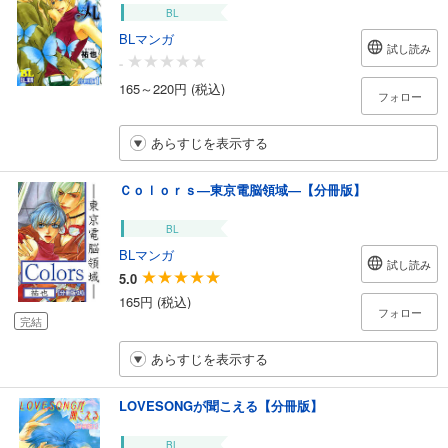
BL
BLマンガ
試し読み
-
165～220円 (税込)
フォロー
あらすじを表示する
Ｃｏｌｏｒｓ―東京電脳領域―【分冊版】
BL
BLマンガ
試し読み
5.0
165円 (税込)
フォロー
完結
あらすじを表示する
LOVESONGが聞こえる【分冊版】
BL