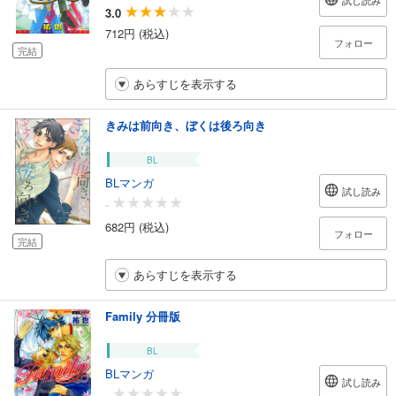
試し読み
3.0
712円 (税込)
フォロー
完結
あらすじを表示する
きみは前向き、ぼくは後ろ向き
BL
BLマンガ
試し読み
-
682円 (税込)
フォロー
完結
あらすじを表示する
Family 分冊版
BL
BLマンガ
試し読み
-