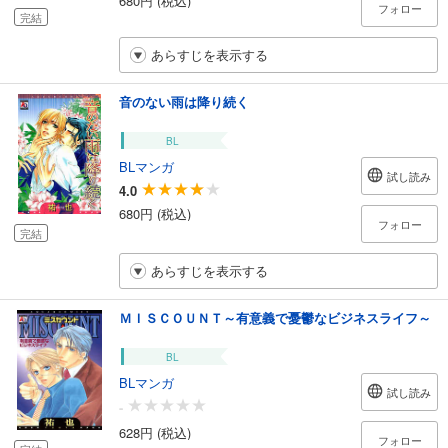
フォロー
完結
あらすじを表示する
音のない雨は降り続く
BL
BLマンガ
試し読み
4.0
680円 (税込)
フォロー
完結
あらすじを表示する
ＭＩＳＣＯＵＮＴ～有意義で憂鬱なビジネスライフ～
BL
BLマンガ
試し読み
-
628円 (税込)
フォロー