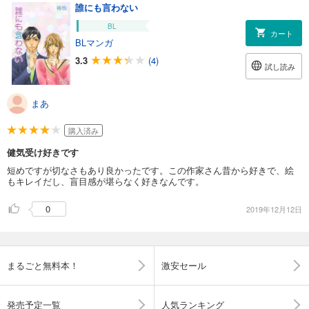
誰にも言わない
BL
カート
BLマンガ
3.3
(4)
試し読み
まあ
購入済み
健気受け好きです
短めですが切なさもあり良かったです。この作家さん昔から好きで、絵
もキレイだし、盲目感が堪らなく好きなんです。
0
2019年12月12日
まるごと無料本！
激安セール
発売予定一覧
人気ランキング