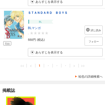
あらすじを表示する
ＳＴＡＮＤＡＲＤ ＢＯＹＳ
BL
BLマンガ
試し読み
-
550円 (税込)
フォロー
完結
あらすじを表示する
<<
<
1
・
・
・
>
>>
祐也の詳細検索へ
掲載誌