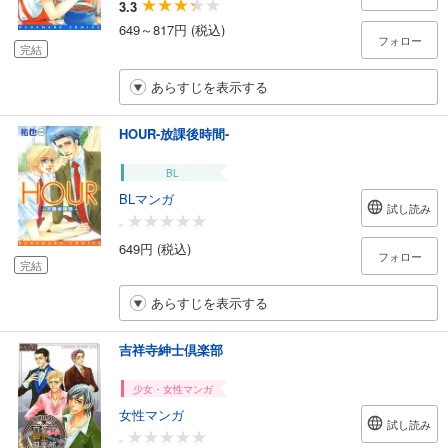
3.3
649～817円 (税込)
フォロー
完結
あらすじを表示する
HOUR-放課後時間-
BL
BLマンガ
試し読み
-
649円 (税込)
フォロー
完結
あらすじを表示する
吉祥寺紳士倶楽部
少女・女性マンガ
女性マンガ
試し読み
-