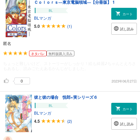
Ｃｏｌｏｒｓ―東京電脳領域―【分冊版】 1
BL
カート
BLマンガ
5.0
(1)
試し読み
匿名
ネタバレ
無料版購入済み
ちょっと難しいけど、ストーリーがしっかり！絵も綺麗♪ちゃんとえろさ
もあるし、読みごたえあるかんじがしました。
0
2023年06月27日
彼と彼の場合 悦郎×実シリーズ６
BL
カート
BLマンガ
4.5
(2)
試し読み