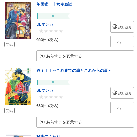
英国式、十六夜綺談
BL
BLマンガ
試し読み
-
660円 (税込)
フォロー
完結
あらすじを表示する
Ｗｉｌｌ～これまでの事とこれからの事～
BL
BLマンガ
試し読み
-
660円 (税込)
フォロー
完結
あらすじを表示する
秘密のふたり