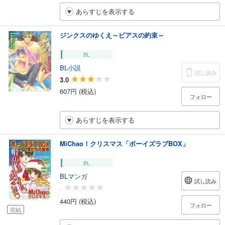
あらすじを表示する
ジンクスのゆくえ～ピアスの約束～
BL
BL小説
試し読み
3.0
607円 (税込)
フォロー
あらすじを表示する
MiChao！クリスマス「ボーイズラブBOX」
BL
BLマンガ
試し読み
-
440円 (税込)
フォロー
完結