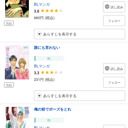
BLマンガ
試し読み
3.8
660円 (税込)
フォロー
完結
あらすじを表示する
誰にも言わない
BL
BLマンガ
試し読み
3.3
231円 (税込)
フォロー
完結
あらすじを表示する
俺の前でポーズをとれ
BL
BLマンガ