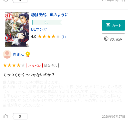
恋は突然、嵐のように
BL
カート
BLマンガ
4.0
(1)
試し読み
肉まん
ネタバレ
購入済み
くっつくかくっつかないのか？
個人的には3.5と4の間に感じます。
個人的にリバを示唆するようなわりに主役（受）が振り回されている感
じが、うーん…攻が意外に腹黒い？計算？なんですよね。（違ったら元
も子もないけど）もう少し分かりやすくその辺りの描写があると私のよ
うな鈍いやつにも分かりやすいのではないかと。その方がもうちょい読
後感が良かったのにな～
0
2020年07月27日