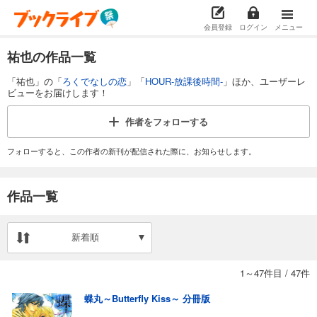
会員登録
ログイン
メニュー
祐也の作品一覧
「祐也」の「
ろくでなしの恋
」「
HOUR-放課後時間-
」ほか、ユーザーレ
ビューをお届けします！
作者を
フォローする
フォローすると、この作者の新刊が配信された際に、お知らせします。
作品一覧
新着順
1～47件目
/
47件
蝶丸～Butterfly Kiss～ 分冊版