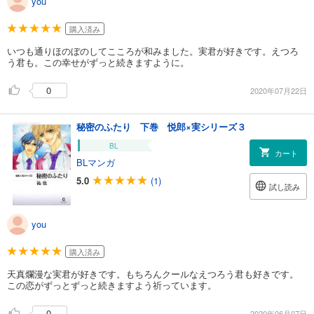
you
購入済み
いつも通りほのぼのしてこころが和みました。実君が好きです。えつろ
う君も。この幸せがずっと続きますように。
0
2020年07月22日
秘密のふたり 下巻 悦郎×実シリーズ３
BL
カート
BLマンガ
5.0
(1)
試し読み
you
購入済み
天真爛漫な実君が好きです。もちろんクールなえつろう君も好きです。
この恋がずっとずっと続きますよう祈っています。
0
2020年06月07日