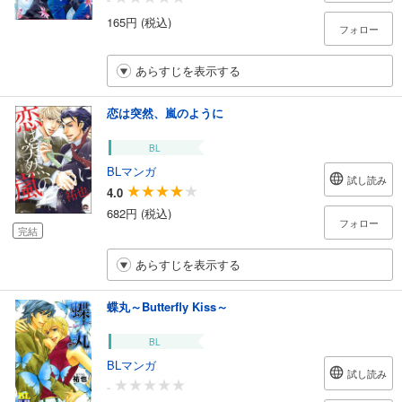
165円 (税込)
フォロー
あらすじを表示する
恋は突然、嵐のように
BL
BLマンガ
試し読み
4.0
682円 (税込)
フォロー
完結
あらすじを表示する
蝶丸～Butterfly Kiss～
BL
BLマンガ
試し読み
-