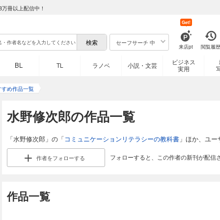
8万冊以上配信中！
Get!
セーフサーチ 中
来店pt
閲覧履
ビジネス
BL
TL
ラノベ
小説・文芸
実用
すすめ作品一覧
水野修次郎の作品一覧
「水野修次郎」の「
コミュニケーションリテラシーの教科書
」ほか、ユー
フォローすると、この作者の新刊が配信
作者を
フォローする
作品一覧