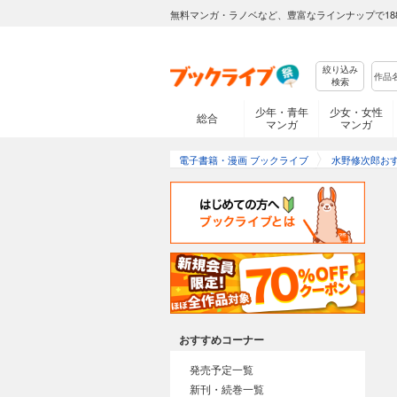
無料マンガ・ラノベなど、豊富なラインナップで18
絞り込み
検索
少年・青年
少女・女性
総合
マンガ
マンガ
電子書籍・漫画 ブックライブ
水野修次郎お
おすすめコーナー
発売予定一覧
新刊・続巻一覧