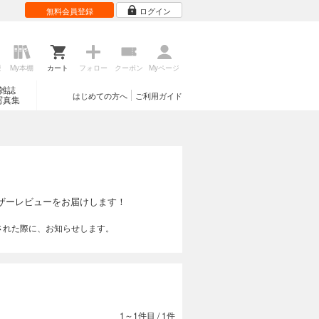
無料会員登録
ログイン
歴
My本棚
カート
フォロー
クーポン
Myページ
雑誌
はじめての方へ
ご利用ガイド
写真集
ザーレビューをお届けします！
された際に、お知らせします。
1～1件目
/
1件