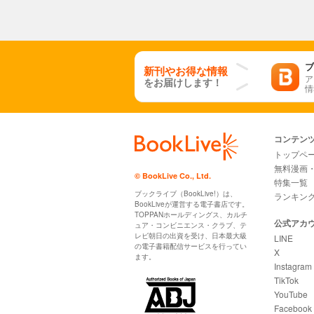
ブ
新刊やお得な情報
ア
をお届けします！
情
コンテン
トップペ
無料漫画
© BookLive Co., Ltd.
特集一覧
ブックライブ（BookLive!）は、
ランキン
BookLiveが運営する電子書店です。
TOPPANホールディングス、カルチ
公式アカ
ュア・コンビニエンス・クラブ、テ
レビ朝日の出資を受け、日本最大級
LINE
の電子書籍配信サービスを行ってい
X
ます。
Instagram
TikTok
YouTube
Facebook