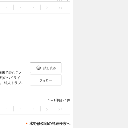
・
・
・
>
>>
試し読み
端末で読むこと
列のハイライ
フォロー
ブル
できるスキルの
要なコミュニケ
、実際の対人ト
1～1件目
/
1件
、トラブルを軽
て自身のコミュ
・
・
・
>
>>
るとともに、教
水野修次郎の詳細検索へ