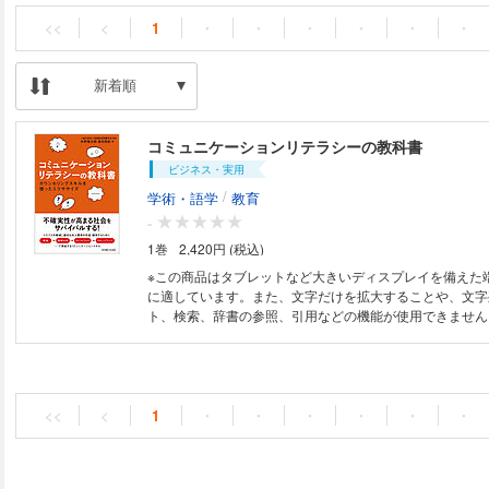
<<
<
1
・
・
・
・
・
・
新着順
コミュニケーションリテラシーの教科書
ビジネス・実用
/
学術・語学
教育
-
1巻
2,420円 (税込)
※この商品はタブレットなど大きいディスプレイを備えた
に適しています。また、文字だけを拡大することや、文字
ト、検索、辞書の参照、引用などの機能が使用できません。 対人トラ
（葛藤）に際してコミュニケーションによって合意形成が
育成を目的として解説。対人トラブルに対処するために必
ーションスキルを、認知面、言語面、非言語面から整理し
ラブル事例分析やロールプレイ、グループワークを通じて
減し合意を形成する能力を育成する。エクササイズを介し
<<
<
1
・
・
・
・
・
・
ニケーションスキルを洞察できる別冊ワークシートを付け
材用の解説動画も用意。