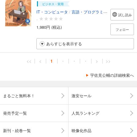
ビジネス・実用
IT・コンピュータ
/
言語・プログラミング
試し読み
-
1,980円 (税込)
フォロー
あらすじを表示する
<<
<
1
・
・
・
>
>>
宇佐見公輔の詳細検索へ
まるごと無料本！
激安セール
発売予定一覧
人気ランキング
新刊・続巻一覧
映像化作品