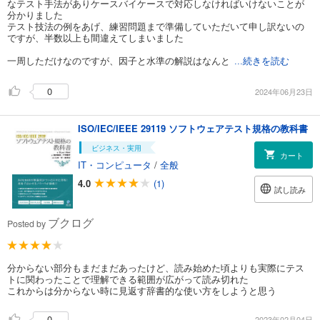
なテスト手法がありケースバイケースで対応しなければいけないことが
分かりました
テスト技法の例をあげ、練習問題まで準備していただいて申し訳ないの
ですが、半数以上も間違えてしまいました
一周しただけなのですが、因子と水準の解説はなんと
...続きを読む
0
2024年06月23日
ISO/IEC/IEEE 29119 ソフトウェアテスト規格の教科書
ビジネス・実用
カート
IT・コンピュータ
/
全般
4.0
(1)
試し読み
ブクログ
Posted by
分からない部分もまだまだあったけど、読み始めた頃よりも実際にテス
トに関わったことで理解できる範囲が広がって読み切れた
これからは分からない時に見返す辞書的な使い方をしようと思う
0
2023年02月04日