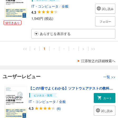
IT・コンピュータ
/
全般
試し読み
4.3
1,540円 (税込)
フォロー
値引きあり
あらすじを表示する
<<
<
1
・
・
・
>
>>
江添智之の詳細検索へ
ユーザーレビュー
一覧
>>
【この1冊でよくわかる】ソフトウェアテストの教科書 ［増補改訂 第２版］
ビジネス・実用
カート
IT・コンピュータ
/
全般
4.3
(6)
試し読み