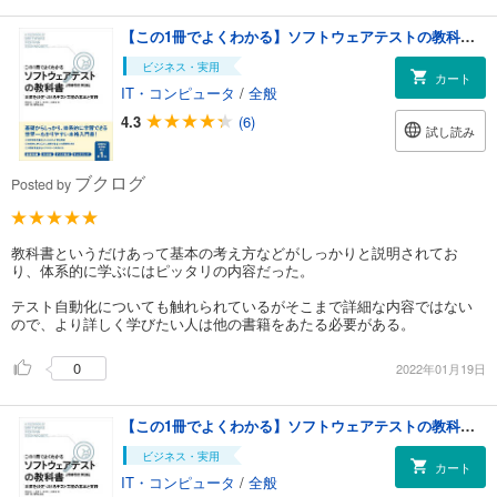
【この1冊でよくわかる】ソフトウェアテストの教科書 ［増補改訂 第２版］
ビジネス・実用
カート
IT・コンピュータ
/
全般
4.3
(6)
試し読み
ブクログ
Posted by
教科書というだけあって基本の考え方などがしっかりと説明されてお
り、体系的に学ぶにはピッタリの内容だった。
テスト自動化についても触れられているがそこまで詳細な内容ではない
ので、より詳しく学びたい人は他の書籍をあたる必要がある。
0
2022年01月19日
【この1冊でよくわかる】ソフトウェアテストの教科書 ［増補改訂 第２版］
ビジネス・実用
カート
IT・コンピュータ
/
全般