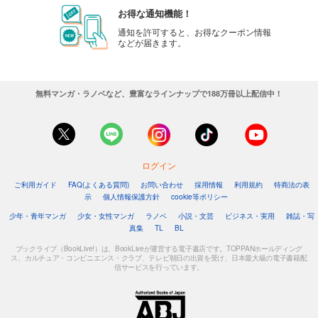
お得な通知機能！
通知を許可すると、お得なクーポン情報
などが届きます。
無料マンガ・ラノベなど、豊富なラインナップで188万冊以上配信中！
ログイン
ご利用ガイド
FAQ(よくある質問)
お問い合わせ
採用情報
利用規約
特商法の表
示
個人情報保護方針
cookie等ポリシー
少年・青年マンガ
少女・女性マンガ
ラノベ
小説・文芸
ビジネス・実用
雑誌・写
真集
TL
BL
ブックライブ（BookLive!）は、BookLiveが運営する電子書店です。TOPPANホールディング
ス、カルチュア・コンビニエンス・クラブ、テレビ朝日の出資を受け、日本最大級の電子書籍配
信サービスを行っています。