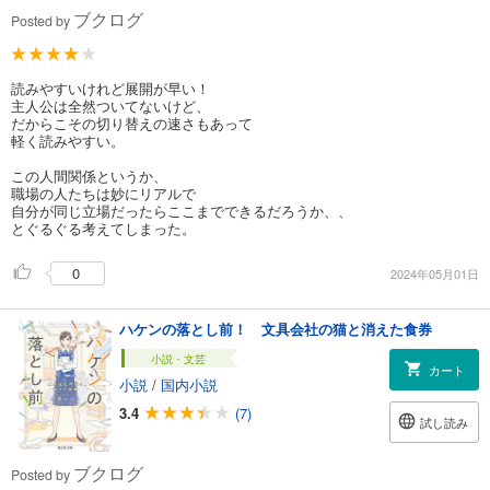
ブクログ
Posted by
読みやすいけれど展開が早い！
主人公は全然ついてないけど、
だからこその切り替えの速さもあって
軽く読みやすい。
この人間関係というか、
職場の人たちは妙にリアルで
自分が同じ立場だったらここまでできるだろうか、、
とぐるぐる考えてしまった。
0
2024年05月01日
ハケンの落とし前！ 文具会社の猫と消えた食券
小説・文芸
カート
小説
/
国内小説
3.4
(7)
試し読み
ブクログ
Posted by