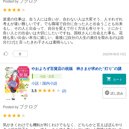
ブクログ
Posted by
派遣の仕事は、合う人には良いが、合わない人は大変そう、人それぞれ
考えが違い難しいです。でも職場で自分に合った人と出会うことも出来
るし、その人と出会って、自分を変えて行く方法も有りそう、とにかく
良い人との出会いは大切にしたいですね、国枝さんに出会えた事も、花
穂も良い出会い本当に嬉しい、最後に[自分の人生の責任を取れるのは自
分だけ]と言ったきわ子さんは素晴らしい｡
0
2023年06月10日
やおよろず百貨店の祝福 神さまが求めた“灯り”の謎
小説・文芸
カート
小説
/
国内小説
3.5
(2)
試し読み
ブクログ
Posted by
気がきくわけでも機転が利くわけでもなく、どちらかと言えばぼんやり