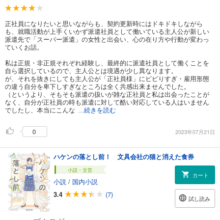
正社員になりたいと思いながらも、契約更新時にはドキドキしながら
も、就職活動が上手くいかず派遣社員として働いている主人公が新しい
派遣先で「スーパー派遣」の女性と出会い、心の在り方や行動が変わっ
ていくお話。
私は正規・非正規それぞれ経験し、最終的に派遣社員として働くことを
自ら選択しているので、主人公とは境遇が少し異なります。
が、それを抜きにしても主人公が「正社員様」にビビりすぎ・雇用形態
の違う自分を卑下しすぎなところは全く共感出来ませんでした。
（というより、そもそも派遣の扱いが雑な正社員と私は出会ったことが
なく、自分が正社員の時も派遣に対して酷い対応している人はいません
でしたし、本当にこんな
...続きを読む
0
2023年07月21日
ハケンの落とし前！ 文具会社の猫と消えた食券
小説・文芸
カート
小説
/
国内小説
3.4
(7)
試し読み