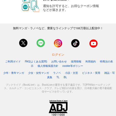
通知を許可すると、お得なクーポン情報
などが届きます。
無料マンガ・ラノベなど、豊富なラインナップで188万冊以上配信中！
ログイン
ご利用ガイド
FAQ(よくある質問)
お問い合わせ
採用情報
利用規約
特商法の表
示
個人情報保護方針
cookie等ポリシー
少年・青年マンガ
少女・女性マンガ
ラノベ
小説・文芸
ビジネス・実用
雑誌・写
真集
TL
BL
ブックライブ（BookLive!）は、BookLiveが運営する電子書店です。TOPPANホールディング
ス、カルチュア・コンビニエンス・クラブ、テレビ朝日の出資を受け、日本最大級の電子書籍配
信サービスを行っています。