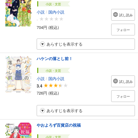
小説・文芸
小説
/
国内小説
試し読み
-
704円 (税込)
フォロー
あらすじを表示する
ハケンの落とし前！
小説・文芸
小説
/
国内小説
試し読み
3.4
726円 (税込)
フォロー
あらすじを表示する
やおよろず百貨店の祝福
小説・文芸