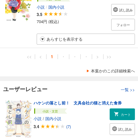
小説
/
国内小説
試し読み
3.5
704円 (税込)
フォロー
あらすじを表示する
<<
<
1
・
・
・
>
>>
本葉かのこの詳細検索へ
ユーザーレビュー
一覧
>>
ハケンの落とし前！ 文具会社の猫と消えた食券
小説・文芸
カート
小説
/
国内小説
3.4
(7)
試し読み