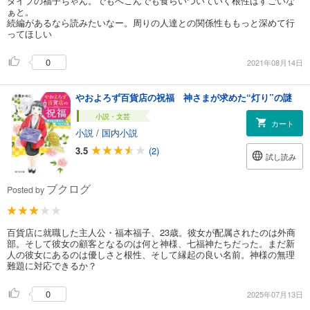
タイプの福子ちゃん。でもへこんでも食らいついていく根性はすごいな
ぁと。
続編があるなら読みたいなー。周りの人達との関係性ももっと深めて行
ってほしい
0
2021年08月14日
やおよろず百貨店の祝福 神さまが求めた“灯り”の謎
小説・文芸
カート
小説
/
国内小説
3.5
(2)
試し読み
ブクログ
Posted by
百貨店に就職した主人公・福本福子、23歳。彼女が配属されたのは外商
部。そして彼女の顧客となるのは何と神様、七福神たちだった。まだ新
人の彼女にあるのは優しさと根性、そして縁起の良い名前。神様の無理
難題に対応できるか？
0
2025年07月13日