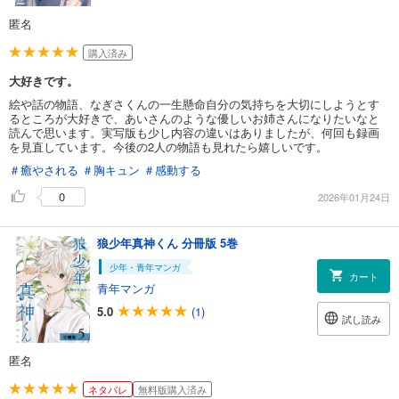
匿名
購入済み
大好きです。
絵や話の物語、なぎさくんの一生懸命自分の気持ちを大切にしようとす
るところが大好きで、あいさんのような優しいお姉さんになりたいなと
読んで思います。実写版も少し内容の違いはありましたが、何回も録画
を見直しています。今後の2人の物語も見れたら嬉しいです。
＃癒やされる
＃胸キュン
＃感動する
0
2026年01月24日
狼少年真神くん 分冊版 5巻
少年・青年マンガ
カート
青年マンガ
5.0
(1)
試し読み
匿名
ネタバレ
無料版購入済み