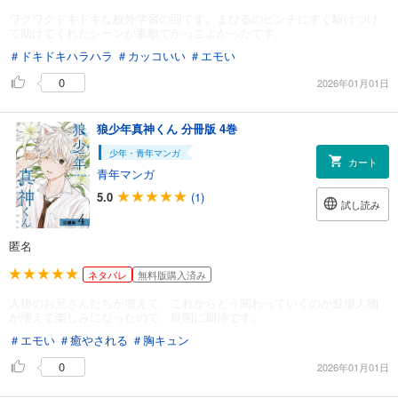
ワクワクドキドキな校外学習の回です。まひるのピンチにすぐ駆けつけ
て助けてくれたシーンが素敵でかっこよかったです。
＃ドキドキハラハラ
＃カッコいい
＃エモい
0
2026年01月01日
狼少年真神くん 分冊版 4巻
少年・青年マンガ
カート
青年マンガ
5.0
(1)
試し読み
匿名
ネタバレ
無料版購入済み
人狼のお兄さんたちが増えて、これからどう関わっていくのか登場人物
が増えて楽しみになったので、展開に期待です。
＃エモい
＃癒やされる
＃胸キュン
0
2026年01月01日