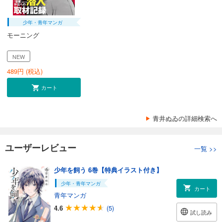
少年・青年マンガ
モーニング
NEW
489
円 (税込)
カート
青井ぬゐの詳細検索へ
ユーザーレビュー
一覧
>>
少年を飼う 6巻【特典イラスト付き】
少年・青年マンガ
カート
青年マンガ
4.6
(5)
試し読み