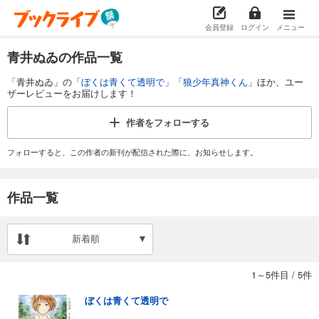
会員登録
ログイン
メニュー
青井ぬゐの作品一覧
「青井ぬゐ」の「
ぼくは青くて透明で
」「
狼少年真神くん
」ほか、ユー
ザーレビューをお届けします！
作者を
フォローする
フォローすると、この作者の新刊が配信された際に、お知らせします。
作品一覧
新着順
1～5件目
/
5件
ぼくは青くて透明で