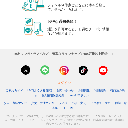
ジャンルや作家ごとなどに本を分類し
て、鍵もかけられます。
お得な通知機能！
通知を許可すると、お得なクーポン情報
などが届きます。
無料マンガ・ラノベなど、豊富なラインナップで188万冊以上配信中！
ログイン
ご利用ガイド
FAQ(よくある質問)
お問い合わせ
採用情報
利用規約
特商法の表
示
個人情報保護方針
cookie等ポリシー
少年・青年マンガ
少女・女性マンガ
ラノベ
小説・文芸
ビジネス・実用
雑誌・写
真集
TL
BL
ブックライブ（BookLive!）は、BookLiveが運営する電子書店です。TOPPANホールディング
ス、カルチュア・コンビニエンス・クラブ、テレビ朝日の出資を受け、日本最大級の電子書籍配
信サービスを行っています。