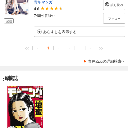
青年マンガ
試し読み
4.6
748円 (税込)
フォロー
完結
あらすじを表示する
<<
<
1
・
・
・
>
>>
青井ぬゐの詳細検索へ
掲載誌