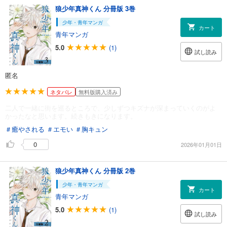
狼少年真神くん 分冊版 3巻
少年・青年マンガ
カート
青年マンガ
5.0
(1)
試し読み
匿名
ネタバレ
無料版購入済み
二人で一緒に街を巡るところで、少しずつキズナが深まっていくのがよ
かったなと思います。続きもきになります。
＃癒やされる
＃エモい
＃胸キュン
0
2026年01月01日
狼少年真神くん 分冊版 2巻
少年・青年マンガ
カート
青年マンガ
5.0
(1)
試し読み