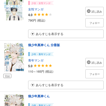
少女・女性マンガ
女性マンガ
試し読み
4.0
790円 (税込)
フォロー
あらすじを表示する
狼少年真神くん 分冊版
少年・青年マンガ
青年マンガ
試し読み
5.0
110～165円 (税込)
フォロー
完結
あらすじを表示する
狼少年真神くん
少年・青年マンガ