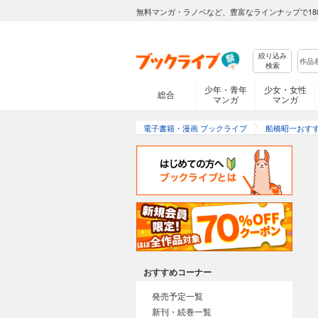
無料マンガ・ラノベなど、豊富なラインナップで18
絞り込み
検索
少年・青年
少女・女性
総合
マンガ
マンガ
電子書籍・漫画 ブックライブ
船橋昭一おす
おすすめコーナー
発売予定一覧
新刊・続巻一覧