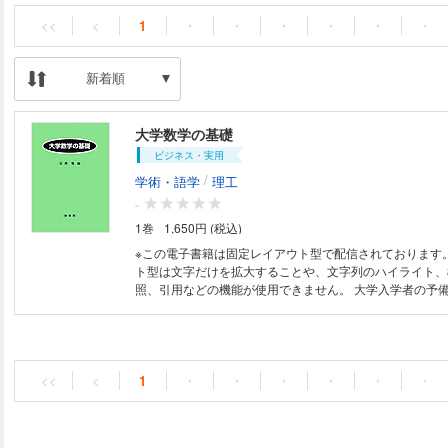
<<
<
1
・
・
・
・
・
・
新着順
大学数学の基礎
ビジネス・実用
/
学術・語学
理工
-
1巻
1,650円 (税込)
※この電子書籍は固定レイアウト型で配信されております
ト型は文字だけを拡大することや、文字列のハイライト、
照、引用などの機能が使用できません。 大学入学者の予備知識の多様化に
対応するためのサブテキストとなることを目的に、おもに
必要となる基礎知識として35項目を選び、各項目を「簡
どを用いて見開き2頁」で解説し、各項目を互いに独立し
まとめた。この他、各種公式をまとめた要項と代表的な曲
グラフで示した。姉妹書に、例題や問を多く用いて通年用
<<
<
1
・
・
・
・
・
・
用できる『基礎の数学（改訂版）』と、『線形代数（改訂
分積分（改訂版）』がある。