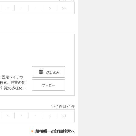
・
・
・
>
>>
試し読み
。固定レイアウ
検索、辞書の参
フォロー
微積分の講義で
潔な説明と例題な
て読めるように
1～1件目
/
1件
線と曲面を式と
教科書として利
・
・
・
>
>>
改題）』や『微
船橋昭一の詳細検索へ