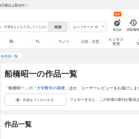
8万冊以上配信中！
Get!
セーフサーチ 中
来店pt
閲覧履
ビジネス
BL
TL
ラノベ
小説・文芸
実用
すめ作品一覧
船橋昭一の作品一覧
「船橋昭一」の「
大学数学の基礎
」ほか、ユーザーレビューをお届けしま
フォローすると、この作者の新刊が配信
作者を
フォローする
作品一覧