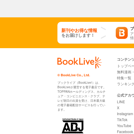
ブ
新刊やお得な情報
ア
をお届けします！
情
コンテン
トップペ
無料漫画
© BookLive Co., Ltd.
特集一覧
ブックライブ（BookLive!）は、
ランキン
BookLiveが運営する電子書店です。
TOPPANホールディングス、カルチ
公式アカ
ュア・コンビニエンス・クラブ、テ
レビ朝日の出資を受け、日本最大級
LINE
の電子書籍配信サービスを行ってい
X
ます。
Instagram
TikTok
YouTube
Facebook