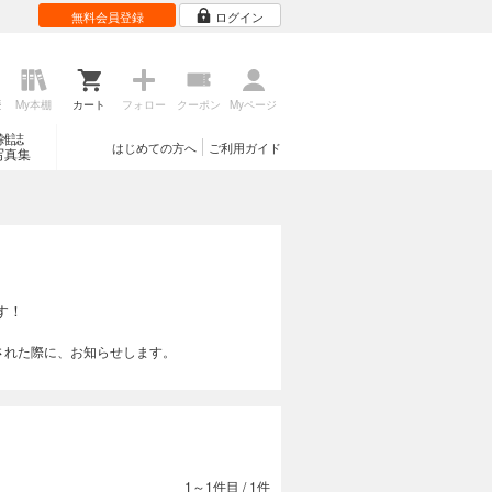
無料会員登録
ログイン
歴
My本棚
カート
フォロー
クーポン
Myページ
雑誌
はじめての方へ
ご利用ガイド
写真集
す！
された際に、お知らせします。
1～1件目
/
1件