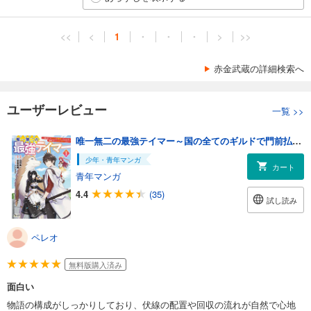
<<
<
1
・
・
・
>
>>
赤金武蔵の詳細検索へ
ユーザーレビュー
一覧
>>
唯一無二の最強テイマー～国の全てのギルドで門前払いされたから、他国に行ってスローライフします～(ノヴァコミックス)1
少年・青年マンガ
カート
青年マンガ
4.4
(35)
試し読み
ペレオ
無料版購入済み
面白い
物語の構成がしっかりしており、伏線の配置や回収の流れが自然で心地