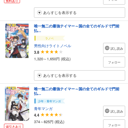
無料あり
あらすじを表示する
唯一無二の最強テイマー～国の全てのギルドで門前
払...
ラノベ
男性向けライトノベル
試し読み
3.8
1,320～1,650円 (税込)
フォロー
あらすじを表示する
唯一無二の最強テイマー～国の全てのギルドで門前
払...
少年・青年マンガ
青年マンガ
試し読み
4.4
374～825円 (税込)
フォロー
値引きあり