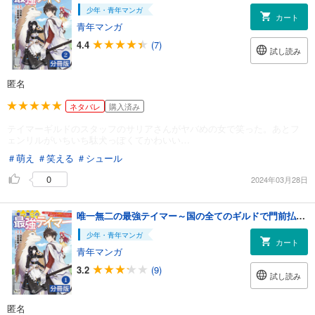
少年・青年マンガ
カート
青年マンガ
4.4
(7)
試し読み
匿名
ネタバレ
購入済み
テイマーギルドのスタッフのサリアさんがヤバめの女で笑った。あとフ
ェンリルがいちいち駄犬っぽくてかわいい…
＃萌え
＃笑える
＃シュール
0
2024年03月28日
唯一無二の最強テイマー～国の全てのギルドで門前払いされたから、他国に行ってスローライフします～【分冊版】(ノヴァコミックス)1
少年・青年マンガ
カート
青年マンガ
3.2
(9)
試し読み
匿名