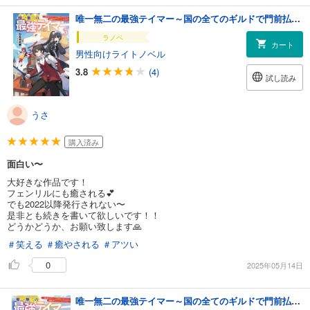
唯一無二の最強テイマー～国の全てのギルドで門前払いされたから、他国に行ってスローライフします～(サーガフォレスト)3
ラノベ
カート
男性向けライトノベル
3.8
(4)
試し読み
うさ
購入済み
面白い〜
大好きな作品です！
フェンリルにも癒される💕
でも2022以降発行されない〜
是非とも続きを書いて欲しいです！！
どうかどうか、お願い致します🙏
＃笑える
＃癒やされる
＃アツい
0
2025年05月14日
唯一無二の最強テイマー～国の全てのギルドで門前払いされたから、他国に行ってスローライフします～【分冊版】(ノヴァコミックス)2