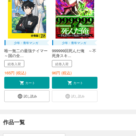
少年・青年マンガ
少年・青年マンガ
唯一無二の最強テイマー
999999回死んだ俺 ～不
～国の全...
死身スキ...
続巻入荷
続巻入荷
165
円 (税込)
96
円 (税込)
カート
カート
試し読み
試し読み
作品一覧