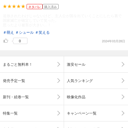
ネタバレ
購入済み
追放されたわけじゃないけど、主人公が国を出ていくことにしたら裏で
国家滅亡が確定していて笑った。
思ったより被害が大きい…！
＃萌え
＃シュール
＃笑える
0
2024年03月28日
まるごと無料本！
激安セール
発売予定一覧
人気ランキング
新刊・続巻一覧
映像化作品
特集一覧
キャンペーン一覧