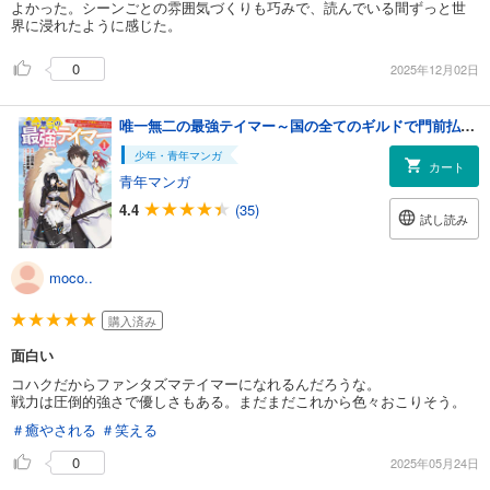
よかった。シーンごとの雰囲気づくりも巧みで、読んでいる間ずっと世
界に浸れたように感じた。
0
2025年12月02日
唯一無二の最強テイマー～国の全てのギルドで門前払いされたから、他国に行ってスローライフします～(ノヴァコミックス)1
少年・青年マンガ
カート
青年マンガ
4.4
(35)
試し読み
moco..
購入済み
面白い
コハクだからファンタズマテイマーになれるんだろうな。
戦力は圧倒的強さで優しさもある。まだまだこれから色々おこりそう。
＃癒やされる
＃笑える
0
2025年05月24日