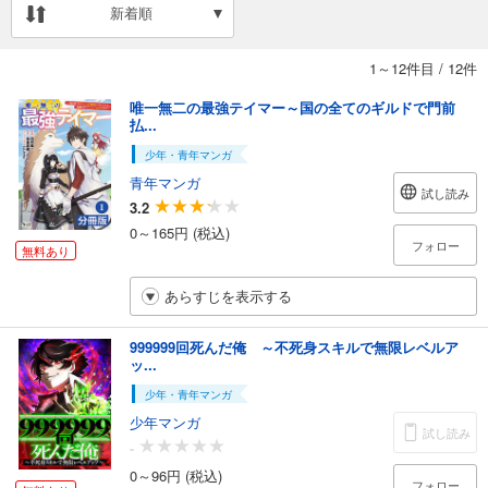
新着順
1～12件目
/
12件
唯一無二の最強テイマー～国の全てのギルドで門前
払...
少年・青年マンガ
青年マンガ
試し読み
3.2
0～165円 (税込)
フォロー
無料あり
あらすじを表示する
999999回死んだ俺 ～不死身スキルで無限レベルア
ッ...
少年・青年マンガ
少年マンガ
試し読み
-
0～96円 (税込)
フォロー