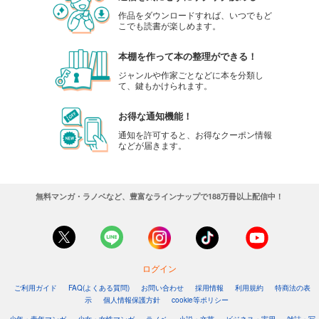
作品をダウンロードすれば、いつでもど
こでも読書が楽しめます。
本棚を作って本の整理ができる！
ジャンルや作家ごとなどに本を分類し
て、鍵もかけられます。
お得な通知機能！
通知を許可すると、お得なクーポン情報
などが届きます。
無料マンガ・ラノベなど、豊富なラインナップで188万冊以上配信中！
ログイン
ご利用ガイド
FAQ(よくある質問)
お問い合わせ
採用情報
利用規約
特商法の表
示
個人情報保護方針
cookie等ポリシー
少年・青年マンガ
少女・女性マンガ
ラノベ
小説・文芸
ビジネス・実用
雑誌・写