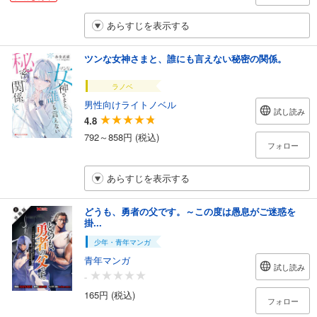
あらすじを表示する
ツンな女神さまと、誰にも言えない秘密の関係。
ラノベ
男性向けライトノベル
試し読み
4.8
792～858円 (税込)
フォロー
あらすじを表示する
どうも、勇者の父です。～この度は愚息がご迷惑を
掛...
少年・青年マンガ
青年マンガ
試し読み
-
165円 (税込)
フォロー