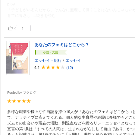
p.69
「子どもがいるんだから、そんなに無理して働くことはないんじゃない
育てに専念し
...続きを読む
1
あなたのフェミはどこから？
小説・文芸
エッセイ・紀行
/
エッセイ
4.1
(12)
Posted by
ブクログ
多様な職業や様々な性自認を持つ19人が「あなたのフェミはどこから（
て、ナラティブに応えてくれる。個人的な生育歴や経験は多様でもどこ
ズムとの出会いや現在の活動、到達点などを綴るリレーエッセイとなって
宣言の第1条は「すべての人間は、生まれながらにして自由であり、か
る」と記載され、第1条のあとに「人間は、理性と良心を授けられてお