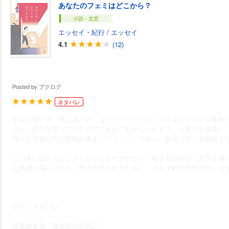
あなたのフェミはどこから？
小説・文芸
エッセイ・紀行
/
エッセイ
4.1
(12)
Posted by
ブクログ
ネタバレ
まるで朝ドラ「虎に翼」の「はて？」というセリフのタイミングを集め
当たり前だと思っていたのに「あれ？おかしいかも？」と気づく場面。
様々な立場の方の寄稿が集まってて一つ一つ短い。軽そうで、全然軽く
この本にはフェミニズムというテーマだが、「弱さを認めて、差別を減
な風潮が感じられる。弱さを見つめるために、それぞれが自分の生い立
以下、ネタバレ
・・・・・・・・・・
鴻巣麻里香「脱抑圧の三代記」