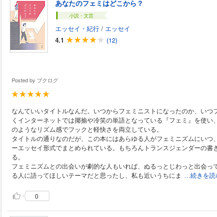
あなたのフェミはどこから？
小説・文芸
エッセイ・紀行
/
エッセイ
4.1
(12)
Posted by
ブクログ
なんていいタイトルなんだ。いつからフェミニストになったのか、いつ
くインターネットでは揶揄や冷笑の単語となっている『フェミ』を使い
のようなリズム感でフックと軽快さを両立している。
タイトルの通りなのだが、この本にはあらゆる人がフェミニズムにいつ
ーエッセイ形式でまとめられている。もちろんトランスジェンダーの書
る。
フェミニズムとの出会いが劇的な人もいれば、ぬるっとじわっと出会っ
る人に語ってほしいテーマだと思ったし、私も近いうちにま
...続きを
0