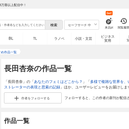
8万冊以上配信中！
Get!
セーフサーチ 中
来店pt
閲覧履
ビジネス
BL
TL
ラノベ
小説・文芸
実用
すめ作品一覧
長田杏奈の作品一覧
「長田杏奈」の「
あなたのフェミはどこから？
」「
多様で複雑な世界を、
ストレーターの表現と思索の記録
」ほか、ユーザーレビューをお届けしま
フォローすると、この作者の新刊が配信
作者を
フォローする
作品一覧