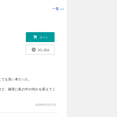
しいあなたに送る
一覧
>>
ヤる 女って捨
ルモデルを探して
手がける。「儚さ
ーを製作する
カート
試し読み
とても良い本だった。
けど、確実に私の中の何かを変えてく
2026年03月31日