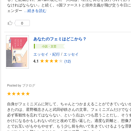
なければならない」と続く。○国ファーストと排外主義が飛び交う今日
ェンダー
...続きを読む
0
あなたのフェミはどこから？
小説・文芸
エッセイ・紀行
/
エッセイ
4.1
(12)
Posted by
ブクログ
自身がフェミニズムに対して、ちゃんとつかまえることができていない
きたのは、星野概念さんと武田砂鉄さんの文章。フェミニズムだけでな
必ず客観性を忘れてはならない、という点はいつも思うことだし、そう
かけになるかもしれないのだと改めて思い返した。適度な距離と、想像
とでお互いがもやもやせず、もう少し前を向いて生きていけるような雰