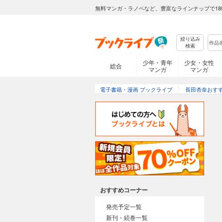
無料マンガ・ラノベなど、豊富なラインナップで18
絞り込み
検索
少年・青年
少女・女性
総合
マンガ
マンガ
電子書籍・漫画 ブックライブ
長田杏奈おす
おすすめコーナー
発売予定一覧
新刊・続巻一覧