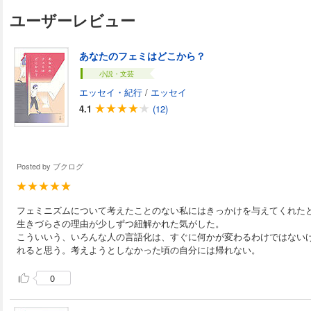
リーからの卒業 ママ=時短って決めつけるな それでも忙
ユーザーレビュー
ミニマム美容 ほか 第四章 時をかける私 平均年齢45・9歳の国で年齢を恥
じると詰む 「宇宙船美人号から降りられない女たち」にモ
てられるの? 恋愛=現役という焦り商法 エイジングロー
あなたのフェミはどこから？
おわりに 【著者】 長田杏奈 1977年神奈川県生まれ。ライター。女性誌や
webで美容を中心にインタビューや海外セレブの記事を
小説・文芸
と祝福」をコンセプトに、生花を使った花冠やアクセサリ
エッセイ・紀行
/
エッセイ
「花鳥風月lab」としての活動も行う。
4.1
(12)
Posted by
ブクログ
フェミニズムについて考えたことのない私にはきっかけを与えてくれた
生きづらさの理由が少しずつ紐解かれた気がした。
こういいう、いろんな人の言語化は、すぐに何かが変わるわけではない
れると思う。考えようとしなかった頃の自分には帰れない。
0