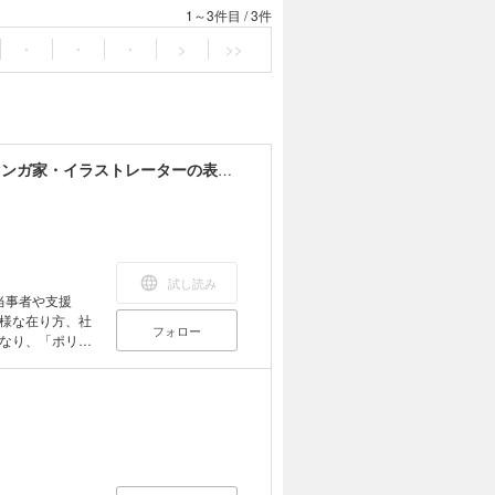
1～3件目
/
3件
・
・
・
>
>>
多様で複雑な世界を、いまどう描くか 12人のマンガ家・イラストレーターの表現と思索の記録
試し読み
様な在り方、社
フォロー
なり、「ポリテ
言葉や、そのよ
らは公正で平等
をも顧みなけれ
が受け取ってき
のではない
戸惑いを伴う複