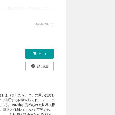
か。一度仕事のペースを落として、子
2025年09月07日
カート
試し読み
はじまりましたか）？」の問いに対し
かで共通する体験が語られ、フェミニ
いる。1948年に定められた世界人権
つ、尊厳と権利とについて平等であ
り、互いに同胞の精神をもって行動し