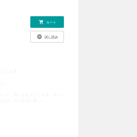
カート
試し読み
たような本。
ない。
らして、共に生きていく社会」みたい
ちを話している項が多い。