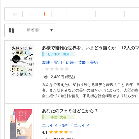
<<
<
1
・
・
・
・
・
・
新着順
ビジネス・実用
/
趣味・実用
伝統・芸能・美術
-
1巻
2,420円 (税込)
みんなで考えたい 変わり続ける世界と表現のこと 近年、当事者や支援
者、また研究者などの長年の働きかけによって、人間の多
会に根づく差別や偏見、不均衡な社会構造がより明らかに
ィカル・コレクトネス」、「DEI」、「多様性」といった
うな視点を反映した表現に触れる機会も増えました。これ
あなたのフェミはどこから？
な社会を目指す重要な取り組みであると同時に、自分自身
小説・文芸
ばならない側面があります。自分の表現が、あるいは自分
た表現が、誰かを、もしかすると自分すらも傷つけてきた
/
エッセイ・紀行
エッセイ
か？ そうした問いに向き合うことは、時に痛みや葛藤、
4.1
雑な体験です。 そんな現在の状況を背景に、本書では「人」と「世界」、