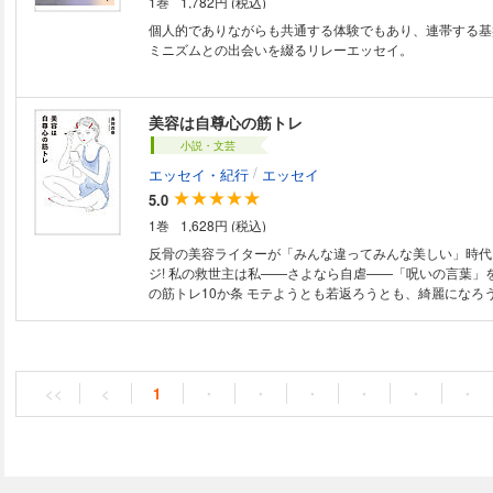
1巻
1,782円 (税込)
そして「表現」に向き合い、制作を続ける12人のマンガ
ターの方々に、制作のモチベーションや葛藤、日々考えて
個人的でありながらも共通する体験でもあり、連帯する基
と現在における変化などを訊ねたインタビューと共に、皆
ミニズムとの出会いを綴るリレーエッセイ。
に制作された作品の一部をご紹介します。 さらに、「人物表象」、「障害
者とその生」、「ジェンダー平等とフェミニズム」、「人
イノリティの現実」、「LGBTQ＋とロールモデル」、「
美容は自尊心の筋トレ
う6つのテーマをピックアップし、各分野の識者の方々に
ヒント」となる書籍やZINE、映画をご紹介いただく特別
小説・文芸
表現をもっと知るためのヒント」も収録しました。変わり
/
エッセイ・紀行
エッセイ
で、「表現」について改めて考えてみたり、新たな対話の
5.0
たりする、そんな1冊です。 作品紹介＋インタビュー：スケラッコ／増村
十七／北村みなみ／谷口菜津子／サイトウユウスケ／なが
1巻
1,628円 (税込)
内達朗／はらだ有彩／大白小蟹／とあるアラ子／新地健郎
反骨の美容ライターが「みんな違ってみんな美しい」時代
巻末特集「人と世界、表現をもっと知るためのヒント」：
ジ! 私の救世主は私——さよなら自虐——「呪いの言葉」を解きほぐす心
裕樹／野中モモ／下地 ローレンス吉孝／潟見陽／長田杏
の筋トレ10か条 モテようとも若返ろうとも、綺麗になろ
ない、化粧品もちょっぴりしか載っていない美容本ができました 
はじめに 自尊心の筋トレ十訓 第一章 生まれ出づる私の悩み 全員美人原理
主義 この世に「ブス」なんていない 「見た目が9割」だ
い 自信がないなら、愛着を持てばいいじゃない 美容は、
扱う練習 メイクは看板、スキンケアはインテリア ほか 第二章 天はあの子
<<
<
1
・
・
・
・
・
・
の上に私をつくらず、私の上にあの子をつくらず その「
らきた? 自虐は自分も人も傷つける、諸刃の剣 クラス1
たくない顔 嫉妬はチャンス。自分を磨く鏡として活用する 
気にしないための壁打ち ほか 第三章 その世間って具体的に誰? イタいの
飛んでけ! みんなで浮けば、怖くない 母で妻で、それで?