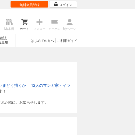
無料会員登録
ログイン
歴
My本棚
カート
フォロー
クーポン
Myページ
雑誌
はじめての方へ
ご利用ガイド
写真集
いまどう描くか 12人のマンガ家・イラ
す！
された際に、お知らせします。