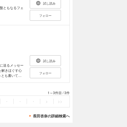
家・イラストレー
試し読み
いること、過去
盤ともなるフェ
さんがこれまで
フォロー
種的・民族的マ
ルッキズム」とい
「考えを深める
寄稿「人と世界、
続ける世界の中
きっかけになっ
しまひろみ／木
試し読み
／やまじえびね
に送るメッセー
山本美希／荒井
奈
フォロー
うとも書いてい
【目次】
ったら警察いらな
1～3件目
/
3件
自分をやさしく
・
・
・
>
>>
私なんて」どっか
の美人とも交換し
長田杏奈の詳細検索へ
SNSは人目を
 役割スタンプラ