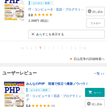
ビジネス・実用
IT・コンピュータ
/
言語・プログラミング
試し読み
5.0
2,398円 (税込)
フォロー
あらすじを表示する
<<
<
1
・
・
・
>
>>
石山宏幸の詳細検索へ
ユーザーレビュー
一覧
>>
みんなのPHP 現場で役立つ最新ノウハウ！
ビジネス・実用
カート
IT・コンピュータ
/
言語・プログラミン
グ
試し読み
5.0
(1)