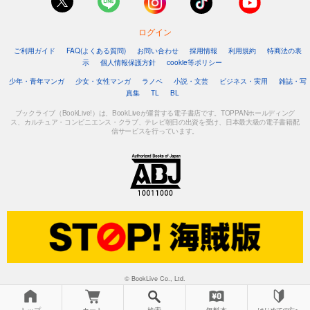
ログイン
ご利用ガイド
FAQ(よくある質問)
お問い合わせ
採用情報
利用規約
特商法の表
示
個人情報保護方針
cookie等ポリシー
少年・青年マンガ
少女・女性マンガ
ラノベ
小説・文芸
ビジネス・実用
雑誌・写
真集
TL
BL
ブックライブ（BookLive!）は、BookLiveが運営する電子書店です。TOPPANホールディング
ス、カルチュア・コンビニエンス・クラブ、テレビ朝日の出資を受け、日本最大級の電子書籍配
信サービスを行っています。
© BookLive Co., Ltd.