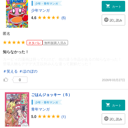
少年・青年マンガ
カート
少年マンガ
4.6
(5)
試し読み
匿名
ネタバレ
無料版購入済み
知らなかった！
カービィの漫画は持ってたけど、他の違う作品があるの知らなかった！
登場人物もデデデ大王以外みんな違って新鮮だった！
＃笑える
＃ほのぼの
0
2026年03月27日
ごはんジョッキー（５）
少年・青年マンガ
カート
青年マンガ
5.0
(1)
試し読み