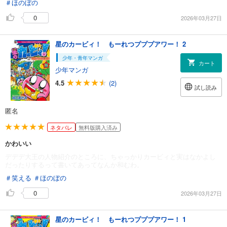
＃ほのぼの
0
2026年03月27日
星のカービィ！ もーれつプププアワー！ 2
少年・青年マンガ
カート
少年マンガ
4.5
(2)
試し読み
匿名
ネタバレ
無料版購入済み
かわいい
デデデ大王の人物紹介のところに、ちゃっかりカービィと実はなかよし
だったりするって書いてあってなんか和むわ。
＃笑える
＃ほのぼの
0
2026年03月27日
星のカービィ！ もーれつプププアワー！ 1