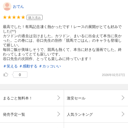
おでん
購入済み
最高でした！有馬記念凄く熱かったです！レースの展開がとても好みで
した(^^)
カツドンの過去は泣けました。カツドン、まいるに出会えて本当に良か
った。この巻には、谷口先生の別作「競馬でごはん」のキャラも登場し
て嬉しい。
毎回ご飯が美味しそうで、競馬も熱くて、本当に好きな漫画でした。終
わってしまってとても寂しいです。
谷口先生の次回作、とっても楽しみに待っています！
＃笑える
＃感動する
＃カッコいい
0
2026年02月27日
まるごと無料本！
激安セール
発売予定一覧
人気ランキング