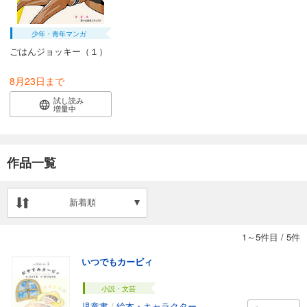
少年・青年マンガ
ごはんジョッキー（１）
8月23日まで
試し読み
増量中
作品一覧
新着順
1～5件目
/
5件
いつでもカービィ
小説・文芸
児童書
/
絵本・キャラクター