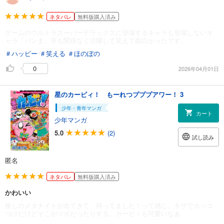
ネタバレ
無料版購入済み
ゲームのウルトラスーパーデラックスに登場するキャラも登場しないキ
ャラ「パンま」等も関係なく活躍して笑えて面白かったです。
＃ハッピー
＃笑える
＃ほのぼの
0
2026年04月01日
星のカービィ！ もーれつプププアワー！ 3
少年・青年マンガ
カート
少年マンガ
5.0
(2)
試し読み
匿名
ネタバレ
無料版購入済み
かわいい
推しのメタナイトが出てきて、待ってました！って感じ。キザでカッコ
つけだけどそこがツボだったりする。カービィも可愛いなあ