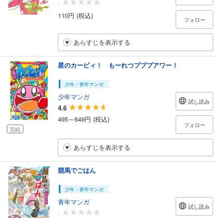
-
110円 (税込)
フォロー
あらすじを表示する
星のカービィ！ もーれつプププアワー！
少年・青年マンガ
少年マンガ
試し読み
4.6
495～649円 (税込)
フォロー
完結
あらすじを表示する
競馬でごはん
少年・青年マンガ
青年マンガ
試し読み
-