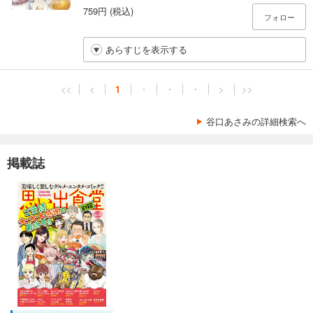
759円 (税込)
フォロー
あらすじを表示する
<<
<
1
・
・
・
>
>>
谷口あさみの詳細検索へ
掲載誌