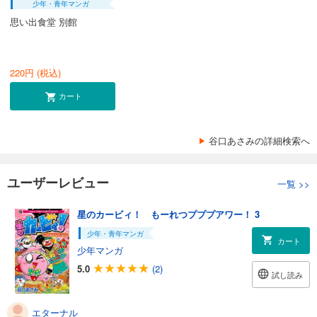
少年・青年マンガ
思い出食堂 別館
220
円 (税込)
カート
谷口あさみの詳細検索へ
ユーザーレビュー
一覧
>>
星のカービィ！ もーれつプププアワー！ 3
少年・青年マンガ
カート
少年マンガ
5.0
(2)
試し読み
エターナル