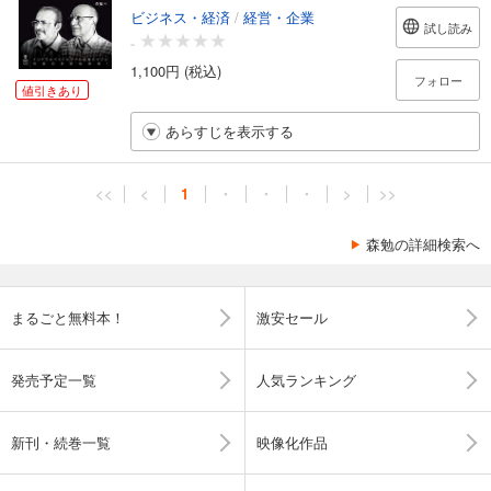
ビジネス・経済
/
経営・企業
試し読み
-
1,100円 (税込)
フォロー
値引きあり
あらすじを表示する
<<
<
1
・
・
・
>
>>
森勉の詳細検索へ
まるごと無料本！
激安セール
発売予定一覧
人気ランキング
新刊・続巻一覧
映像化作品