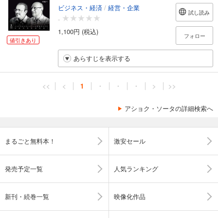
ビジネス・経済
/
経営・企業
試し読み
-
1,100円 (税込)
フォロー
値引きあり
あらすじを表示する
<<
<
1
・
・
・
>
>>
アショク・ソータの詳細検索へ
まるごと無料本！
激安セール
発売予定一覧
人気ランキング
新刊・続巻一覧
映像化作品