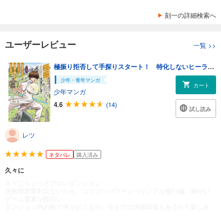
刻一の詳細検索へ
ユーザーレビュー
一覧
>>
極振り拒否して手探りスタート！ 特化しないヒーラー、仲間と別れて旅に出る 10
少年・青年マンガ
カート
少年マンガ
4.6
(14)
試し読み
レツ
ネタバレ
購入済み
久々に
久々にちょっとグロいダンジョン
失敗時攻撃判定ないから、コツコツパワーレベリングな修行編、細かい
ゲーム要素が面白い
ダンジョン内の村で何がおこるか、今までの伏線回収もあるか? 楽しみ