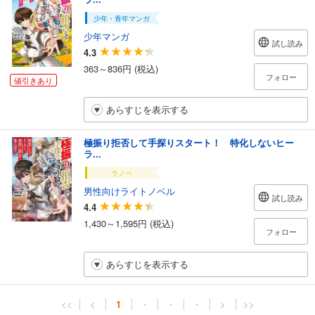
少年・青年マンガ
少年マンガ
試し読み
4.3
363～836円 (税込)
フォロー
値引きあり
あらすじを表示する
極振り拒否して手探りスタート！ 特化しないヒー
ラ...
ラノベ
男性向けライトノベル
試し読み
4.4
1,430～1,595円 (税込)
フォロー
あらすじを表示する
<<
<
1
・
・
・
>
>>