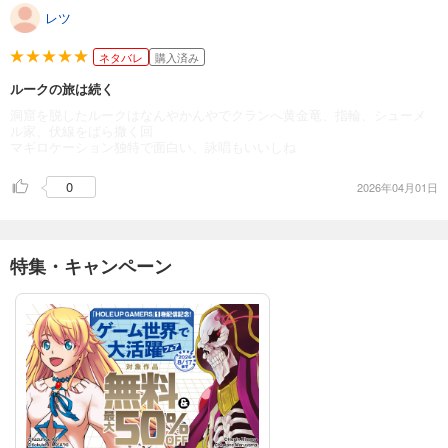
レツ
ネタバレ
購入済み
ルークの旅は続く
洞窟を脱したルークはなんやかんやでクランへ黄金竜、指輪、シューメ
ル家、伏線をばら撒く回
マギロケーション独特で面白い、詠唱もいいしね
0
2026年04月01日
特集・キャンペーン