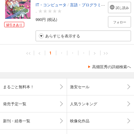
IT・コンピュータ
/
言語・プログラミング
試し読み
-
990円 (税込)
フォロー
値引きあり
あらすじを表示する
<<
<
1
・
・
・
>
>>
高畑匡秀の詳細検索へ
まるごと無料本！
激安セール
発売予定一覧
人気ランキング
新刊・続巻一覧
映像化作品