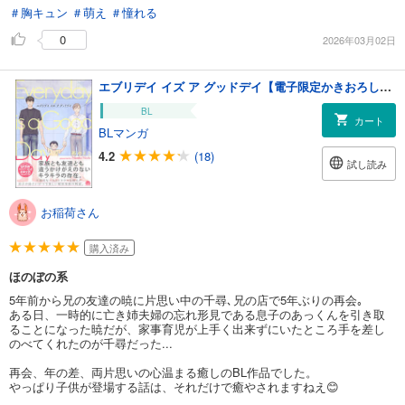
＃胸キュン
＃萌え
＃憧れる
0
2026年03月02日
エブリデイ イズ ア グッドデイ【電子限定かきおろし漫画付】
BL
カート
BLマンガ
4.2
(18)
試し読み
お稲荷さん
購入済み
ほのぼの系
5年前から兄の友達の暁に片思い中の千尋､兄の店で5年ぶりの再会｡
ある日、一時的に亡き姉夫婦の忘れ形見である息子のあっくんを引き取
ることになった暁だが、家事育児が上手く出来ずにいたところ手を差し
のべてくれたのが千尋だった...
再会、年の差、両片思いの心温まる癒しのBL作品でした。
やっぱり子供が登場する話は、それだけで癒やされますねえ😊