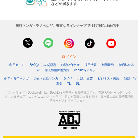
などが届きます。
無料マンガ・ラノベなど、豊富なラインナップで188万冊以上配信中！
ログイン
ご利用ガイド
FAQ(よくある質問)
お問い合わせ
採用情報
利用規約
特商法の表
示
個人情報保護方針
cookie等ポリシー
少年・青年マンガ
少女・女性マンガ
ラノベ
小説・文芸
ビジネス・実用
雑誌・写
真集
TL
BL
ブックライブ（BookLive!）は、BookLiveが運営する電子書店です。TOPPANホールディング
ス、カルチュア・コンビニエンス・クラブ、テレビ朝日の出資を受け、日本最大級の電子書籍配
信サービスを行っています。