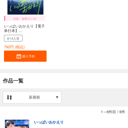
少女・女性マンガ
いっぱいおかえり【電子
単行本】...
8/14入荷
792
円 (税込)
購入予約
作品一覧
新着順
1～6件目
/
6件
いっぱいおかえり