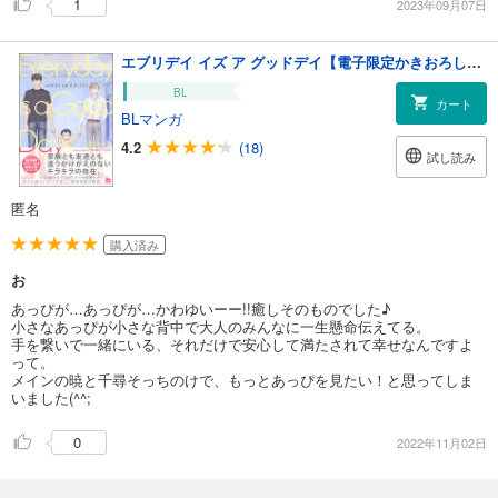
1
2023年09月07日
エブリデイ イズ ア グッドデイ【電子限定かきおろし漫画付】
BL
カート
BLマンガ
4.2
(18)
試し読み
匿名
購入済み
お
あっぴが…あっぴが…かわゆいーー!!癒しそのものでした♪
小さなあっぴが小さな背中で大人のみんなに一生懸命伝えてる。
手を繋いで一緒にいる、それだけで安心して満たされて幸せなんですよ
って。
メインの暁と千尋そっちのけで、もっとあっぴを見たい！と思ってしま
いました(^^;
0
2022年11月02日