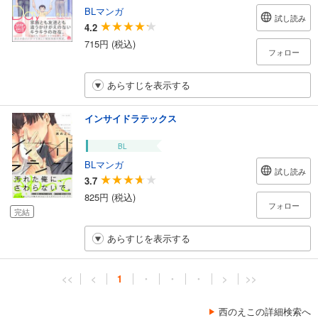
BLマンガ
試し読み
4.2
715円 (税込)
フォロー
あらすじを表示する
インサイドラテックス
BL
BLマンガ
試し読み
3.7
825円 (税込)
フォロー
完結
あらすじを表示する
<<
<
1
・
・
・
>
>>
西のえこの詳細検索へ