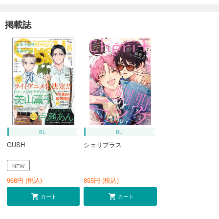
掲載誌
BL
BL
GUSH
シェリプラス
NEW
968
円 (税込)
855
円 (税込)
カート
カート