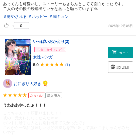
あっくんも可愛いし、ストーリーもきちんとしてて面白かったです。
二人のその後の続編出ないかなあ…と願っています🙏
＃癒やされる
＃ハッピー
＃胸キュン
0
2025年12月05日
いっぱいおかえり(2)
少女・女性マンガ
カート
女性マンガ
5.0
(1)
試し読み
おにぎり大好き
ネタバレ
購入済み
うわああやったぁ！！！
こまちゃん！！頑張りました！！！
彼の…元カレになったんだｗｗ
ホントに勝手な人とお別れ出来て良かったです
これから一気には難しいけど気持ちを声に出して真正こまちゃんがみた
いです