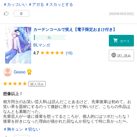
＃カッコいい
＃アガる
＃スカッとする
0
2024年09月20日
カーテンコールで笑え【電子限定おまけ付き】
BL
カート
BLマンガ
4.7
(15)
試し読み
Goooo
購入済み
想像以上！
相方同士のお笑い芸人BLは読んだことあるけど、先輩後輩は初めて。お
笑い界を題材にするのって微妙に滑りそうで怖いけど、こちらの作品は
なんとも素敵だった。
先輩芸人が一途に後輩を想ってるところが、個人的にはツボだったな！
後輩を好きになった理由が描かれた回なんか切なくて特に良かった〜。
＃胸キュン
＃切ない