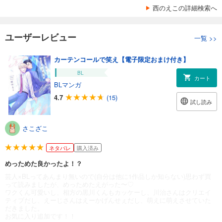
西のえこの詳細検索へ
ユーザーレビュー
一覧
>>
カーテンコールで笑え【電子限定おまけ付き】
BL
カート
BLマンガ
4.7
(15)
試し読み
さこざこ
ネタバレ
購入済み
めっためた良かったよ！？
芸人×BLってあんまり無いので(自分は他に1作品しか知らない)思わず買
って読みましたが、めっためたえがった〜♡
ワクくん可愛いし、相方の黒川くんもカッケーし、川治さんはクリエイ
ティブだし、えーじさんはえーかげんせぇだし、萌えに萌えさせていた
だきました。
お気に入り追加です！！