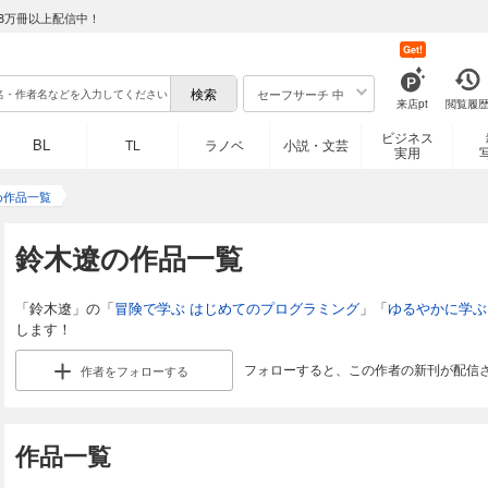
8万冊以上配信中！
Get!
セーフサーチ 中
来店pt
閲覧履
ビジネス
BL
TL
ラノベ
小説・文芸
実用
め作品一覧
鈴木遼の作品一覧
「鈴木遼」の「
冒険で学ぶ はじめてのプログラミング
」「
ゆるやかに学ぶ
します！
フォローすると、この作者の新刊が配信
作者を
フォローする
作品一覧