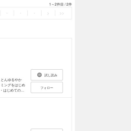
1～2件目
/
2件
・
・
・
>
>>
試し読み
ラミングをはじめ
フォロー
プログラミングで
言語が必要だ そ
入力 4. 比較と
処理の繰り返し 8.