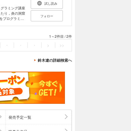
と定義 11.
試し読み
. 配列 15. 文字
ログラミング講座
モリ確保 20. フ
ったり，炎の洞窟
フォロー
界をプログラミン
ができます。 プ
なさんはもちろ
冊です。
1～2件目
/
2件
・
・
・
>
>>
鈴木遼の詳細検索へ
発売予定一覧