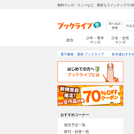
無料マンガ・ラノベなど、豊富なラインナップで18
絞り込み
検索
少年・青年
少女・女性
総合
マンガ
マンガ
電子書籍・漫画 ブックライブ
鈴木遼おすす
おすすめコーナー
発売予定一覧
新刊・続巻一覧