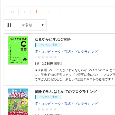
<<
<
1
・
・
・
・
・
・
新着順
ゆるやかに学ぶＣ言語
ビジネス・実用
/
IT・コンピュータ
言語・プログラミング
-
1巻
3,630円 (税込)
★C 言語って、こんなにすんなりわかっていいの？★ とことんゆるやか
に、半歩ずつの学習ステップで着実に身につく！ プログ
て学ぶ人にも安心な、新しいC言語テキストの登場です！ ・はじめてのプ
ログラミング、いきなりC言語でちょっと不安 ・学校の
C言語を使うことになった ・なんだかんだで、やっぱりC
冒険で学ぶ はじめてのプログラミング
んなあなたに寄り添う、“よき相棒”となる一冊です。 わかるから、たのし
ビジネス・実用
い！ ◎最新規格のC23に対応 ◎フルカラーでコードが見やすい ◎豊富な
サンプルコードをサポートサイトで提供 【目次】 1. プログラミングの基
/
IT・コンピュータ
言語・プログラミング
礎 2. 基本的な計算と結果の出力 3. 変数とキーボードからの
-
条件分岐 5. 計算による変数の値の変更 6. 文字を扱う 7. 