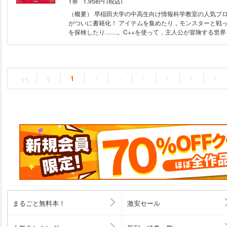
1巻
1,958円 (税込)
制御のための文と演算子 9. 発展的な型 10. 関数の呼び出し
constとマクロ 12. 値渡しとポインタ渡し 13. 時間と乱数 14
（概要） 早稲田大学の中高生向け情報科学教室の人気プ
列 16. 中級者向けの機能 17. 構造体 18. ソート 19. 動的メ
がついに書籍化！ アイテムを集めたり，モンスターと戦
ァイルの読み書き 21. 画像処理 付録
を探検したり……。C++を使って，主人公が冒険する世
グで作りながら，楽しくプログラミングの基本を学ぶこと
ログラミングをはじめてみたいと思っている小中高生のみ
ん，プログラミングやC++初心者という方におすすめの一
<<
<
1
・
・
・
・
・
・
まるごと無料本！
激安セール