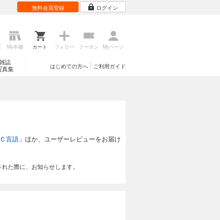
無料会員登録
ログイン
歴
My本棚
カート
フォロー
クーポン
Myページ
雑誌
はじめての方へ
ご利用ガイド
写真集
Ｃ言語
」ほか、ユーザーレビューをお届け
された際に、お知らせします。