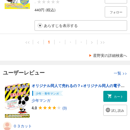
-
440円 (税込)
フォロー
あらすじを表示する
<<
<
1
・
・
・
>
>>
星野実の詳細検索へ
ユーザーレビュー
一覧
>>
オリジナル同人て売れるの？+オリジナル同人の電子書籍て売れるの？etc…
少年・青年マンガ
カート
少年マンガ
4.0
(3)
試し読み
０３カット