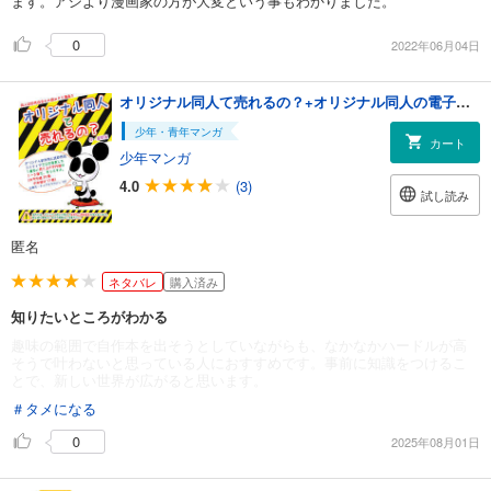
ます。アシより漫画家の方が大変という事もわかりました。
0
2022年06月04日
オリジナル同人て売れるの？+オリジナル同人の電子書籍て売れるの？etc…
少年・青年マンガ
カート
少年マンガ
4.0
(3)
試し読み
匿名
ネタバレ
購入済み
知りたいところがわかる
趣味の範囲で自作本を出そうとしていながらも、なかなかハードルが高
そうで叶わないと思っている人におすすめです。事前に知識をつけるこ
とで、新しい世界が広がると思います。
＃タメになる
0
2025年08月01日