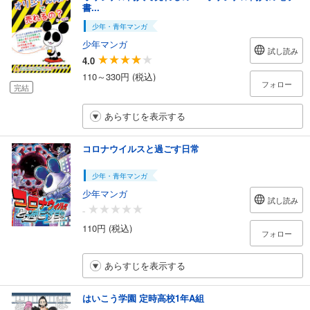
書...
少年・青年マンガ
少年マンガ
試し読み
4.0
110～330円 (税込)
フォロー
完結
あらすじを表示する
コロナウイルスと過ごす日常
少年・青年マンガ
少年マンガ
試し読み
-
110円 (税込)
フォロー
あらすじを表示する
はいこう学園 定時高校1年A組