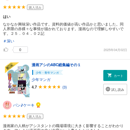
購入済み
はい
なかなか興味深い作品です。資料的価値が高い作品かと思いました。同
人界隈の赤裸々な事情が描かれております。漫画なので理解しやすいで
す。２５．０４．０２記
＃深い
0
2025年04月02日
漫画アシのABC総集編その１
少年・青年マンガ
カート
少年マンガ
4.7
(3)
試し読み
パン♪ケーキ
購入済み
漫画家の人柄がアシスタントの職場環境に大きく影響することがわかり