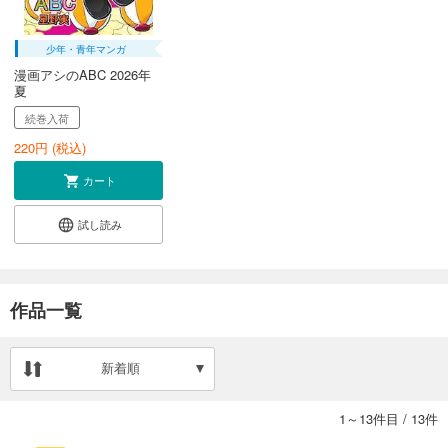
少年・青年マンガ
漫画アシのABC 2026年
夏
続巻入荷
220
円 (税込)
カート
試し読み
作品一覧
新着順
1～13件目
/
13件