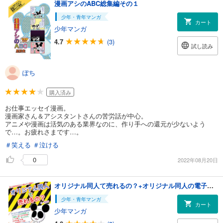
漫画アシのABC総集編その１
少年・青年マンガ
カート
少年マンガ
4.7
(3)
試し読み
ぽち
購入済み
お仕事エッセイ漫画。
漫画家さん＆アシスタントさんの苦労話が中心。
アニメや漫画は活気のある業界なのに、作り手への還元が少ないよう
で…。お疲れさまです…。
＃笑える
＃泣ける
0
2022年08月20日
オリジナル同人て売れるの？+オリジナル同人の電子書籍て売れるの？etc…
少年・青年マンガ
カート
少年マンガ