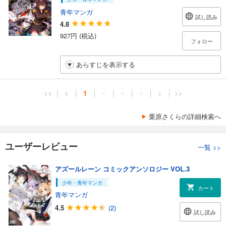
青年マンガ
試し読み
4.8
927円 (税込)
フォロー
あらすじを表示する
<<
<
1
・
・
・
>
>>
栗原さくらの詳細検索へ
ユーザーレビュー
一覧
>>
アズールレーン コミックアンソロジー VOL.3
少年・青年マンガ
カート
青年マンガ
4.5
(2)
試し読み