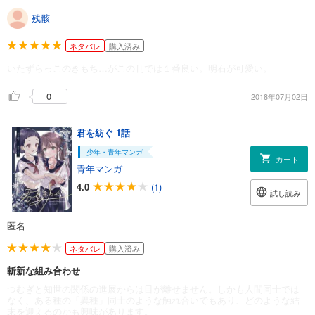
残骸
ネタバレ
購入済み
いたずらっこのきもち…がこの刊では１番良い。明石が可愛い。
0
2018年07月02日
君を紡ぐ 1話
少年・青年マンガ
カート
青年マンガ
4.0
(1)
試し読み
匿名
ネタバレ
購入済み
斬新な組み合わせ
つむぎと知世の関係の進展からは目が離せません。しかも人間同士では
なく、ある種の「異種」同士のような触れ合いでもあり、どのような結
末を迎えるのかも興味があります。