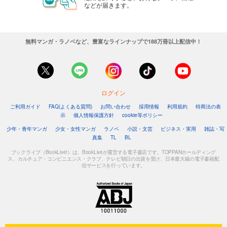
などが届きます。
無料マンガ・ラノベなど、豊富なラインナップで188万冊以上配信中！
ログイン
ご利用ガイド
FAQ(よくある質問)
お問い合わせ
採用情報
利用規約
特商法の表
示
個人情報保護方針
cookie等ポリシー
少年・青年マンガ
少女・女性マンガ
ラノベ
小説・文芸
ビジネス・実用
雑誌・写
真集
TL
BL
ブックライブ（BookLive!）は、BookLiveが運営する電子書店です。TOPPANホールディング
ス、カルチュア・コンビニエンス・クラブ、テレビ朝日の出資を受け、日本最大級の電子書籍配
信サービスを行っています。