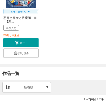
少年・青年マンガ
悪魔と魔女と祓魔師 - Ⅲ
- 【悪...
続巻入荷
264
円 (税込)
カート
試し読み
作品一覧
新着順
1～7件目
/
7件