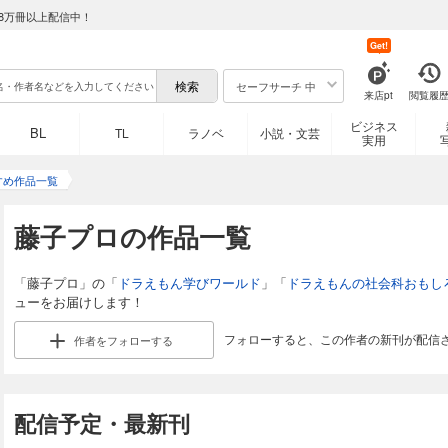
8万冊以上配信中！
Get!
セーフサーチ 中
来店pt
閲覧履
ビジネス
BL
TL
ラノベ
小説・文芸
実用
すめ作品一覧
藤子プロの作品一覧
「藤子プロ」の「
ドラえもん学びワールド
」「
ドラえもんの社会科おもし
ューをお届けします！
フォローすると、この作者の新刊が配信
作者を
フォローする
配信予定・最新刊