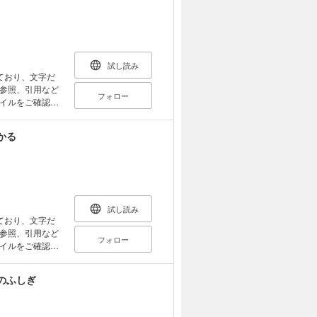
説部分は、全て
もんの名作まん
ボットまで紹介
ミュニケーション
警備ロボットな
試し読み
業用ロボット、
ており、文字だ
、災害対応ロボ
参照、引用など
フォロー
。 そして人気の
イルをご確認い
しています。 ま
のか、どのよう
最新の知識を学
かる
かも解説してい
に刊行したドラえ
トに関わるように
最新の情報に編
がはそのままに、
から最新の話題
して太陽系の8
指すアルテミス
試し読み
究などもわかり
ており、文字だ
いては、日本人で
参照、引用など
フォロー
インタビューし
イルをご確認い
の本を読んだ人が
うになってもら
ラえもんの理科
のふしぎ
みのキャラクタ
かたなどに関す
ちに、それらに