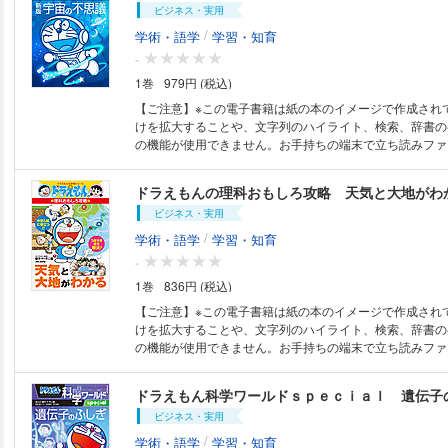
ビジネス・実用
刊行したドラえもん科学ワールド「ロボットの世界」の解
最新の情報に編集し直しました。ロボットに関するドラえ
/
学術・語学
学習・知育
がほぼそのままに、ロボットの進化の歴史から最先端のロ
-
しています。 生活の中で身近になった掃除ロボットやコ
1巻
979円 (税込)
ロボットから、自動運転のロボットカー、案内ロボット、
どの街中で活躍するロボット、さらには工場で使われる産
【ご注意】※この電子書籍は紙の本のイメージで作成され
医療用のロボット、危険な環境で活躍する点検ロボットや
けを拡大することや、文字列のハイライト、検索、辞書の
ットや、深海や宇宙を探査するロボットも登場しています
の機能が使用できません。お手持ちの端末で立ち読みファ
ヒト型ロボット（ヒューマノイド）の最新のモデルも紹介
ただくことをお勧めします。 ドラえもんと最新の宇宙科学を学ぼう！ こ
たこの本ではそういったロボットがどのように動いている
の本はドラえもんのまんがを楽しみながら、宇宙に関する
ドラえもんの理科おもしろ攻略 天気と大地がわ
な機能を持っているのか、将来どのように進化していくの
ぶことができる、面白くてためになる一冊です。2010年
ます。 この本を読んだ人が将来、なんらかの形でロボッ
ビジネス・実用
もん科学ワールド「宇宙の不思議」の解説部分をすべて、
なってもらえれば幸いです。 ※この作品は『ドラえもん科学ワールド ロ
集しなおしました。 宇宙に関するドラえもんの名作まん
/
学術・語学
学習・知育
ボットの世界』の新版です。 ※一部カラーが含まれます。 （底本 2025
太陽系や星、銀河、宇宙開発などについて、基本的なこと
-
年年12月発売作品）
まで紹介しています。 地球がどのように生まれたのか、そ
1巻
836円 (税込)
つの惑星や、小惑星の探査、さらには月への有人着陸を目
計画、ブラックホールの最新情報や、宇宙の生命を探す研
【ご注意】※この電子書籍は紙の本のイメージで作成され
やすく解説しています。 また国際宇宙ステーションにつ
けを拡大することや、文字列のハイライト、検索、辞書の
最も宇宙の滞在時間が長い、宇宙飛行士の若田光一さんに
の機能が使用できません。お手持ちの端末で立ち読みファ
て、読者の皆さんへのメッセージも紹介しています。 こ
ただくことをお勧めします。 ドラえもんと楽しく学ぶ「小学校地学」。
宇宙に興味を持って、将来なんらかの形で宇宙に関わるよ
小学校理科の「天体」以外の地学分野をあつかう、『ド
ドラえもん科学ワールドｓｐｅｃｉａｌ 遺伝子
えれば幸いです。 ※この作品は『ドラえもん科学ワールド 宇宙の不思
おもしろ攻略』シリーズの新刊です。ドラえもんやおなじ
議』の新版です。 ※一部カラーが含まれます。 （底本2025年12月発売作
ビジネス・実用
ーたちが、天気の変化や流れる水のはたらき、地層のでき
品）
る不思議や疑問に取り組んでいくまんがを楽しんでいるう
/
学術・語学
学習・知育