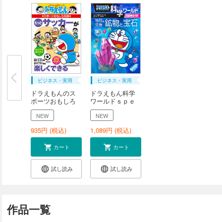
ビジネス・実用
ビジネス・実用
ドラえもんのス
ドラえもん科学
ポーツおもしろ
ワールドｓｐｅ
攻...
ｃ...
NEW
NEW
935
円 (税込)
1,089
円 (税込)
カート
カート
試し読み
試し読み
作品一覧