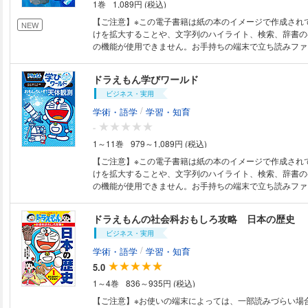
1巻
1,089円 (税込)
試合で採用されている「８人制」や、中学生以降に主流に
まで、チームスポーツとしてのサッカーの魅力をふんだん
【ご注意】※この電子書籍は紙の本のイメージで作成され
NEW
ます。 監修は、前作に引き続き日本サッカー協会（JFA）
けを拡大することや、文字列のハイライト、検索、辞書の
国各地で子ども向けに指導している内容を全面的に採用し
の機能が使用できません。お手持ちの端末で立ち読みファ
学生のうちから身につけておきたいルールやテクニック、
ただくことをお勧めします。 鉱物・宝石のふしぎな世界をのぞいてみよ
戦術などを安心して学べます。 FIFAワールドカップに日本中が熱狂するな
う。 みなさんは、石が好きですか？ 道ばたの石や海辺の岩、ダイヤモン
ドラえもん学びワールド
ど、国民的スポーツとなっているサッカーの魅力を、ドラ
ドやルビーなどの宝石、さらにはスマートフォンや自動車
たちといっしょに楽しく学ぼう！
ビジネス・実用
属まで、私たちの身の回りには鉱物でできているものがた
す。 この本では、鉱物のでき方や見分け方、結晶のふしぎな形、光る石や
/
学術・語学
学習・知育
色が変わる石のひみつ、ダイヤモンドなどの宝石の物語を
-
た、鉱物の観察や実験を通じて、その性質や特徴を楽しく
1～11巻
979～1,089円 (税込)
ます。 さらに、レアアースや金属資源など、私たちのくらしを支える鉱物
の役割や、地球環境との関わりについても取り上げています。 鉱物
【ご注意】※この電子書籍は紙の本のイメージで作成され
ことは、地球を知ること。ドラえもんたちと一緒に、石の
けを拡大することや、文字列のハイライト、検索、辞書の
地球の歴史やふしぎを発見する旅にでかけましょう。 国立科学博物館名誉
の機能が使用できません。お手持ちの端末で立ち読みファ
研究員の宮脇律郎先生による本格的な鉱物・宝石の入門書。 ※この作
ただくことをお勧めします。 星や月、日食、流星群など天体観測に挑戦！
カラーです。 （底本 2026年7月発売作品）
この1冊で、「天体観測」がまるわかり！ 星空がぐっと身
ドラえもんの社会科おもしろ攻略 日本の歴史
体や星空に関するドラえもんのマンガを読みながら、学び
ビジネス・実用
もう！ 国立天文台の縣秀彦先生の指導のもと、基本的な準備から、月や太
陽、星の動きと観測、日食・月食・流星群などの天体ショ
/
学術・語学
学習・知育
未来まで、丁寧に解説しています。 太陽や月の動き、惑
5.0
方、季節の星座など、中学受験でも役立つ内容も満載。 さらに、天体望遠
1～4巻
836～935円 (税込)
鏡の選び方、天体写真の撮り方や、全国の公開天文台やプ
も紹介しています。 星空体験で、宇宙への興味をひろげましょ
【ご注意】※お使いの端末によっては、一部読みづらい場