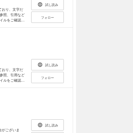
なる「11人制」
試し読み
に盛り込んでい
ており、文字だ
です。JFAが全
参照、引用など
フォロー
ているので、小
イルをご確認い
チームプレーの
えもんやのび太
につかわれる金
くさんありま
紹介します。 ま
学ぶことができ
試し読み
を知る
ており、文字だ
中にかくされた
参照、引用など
フォロー
イルをご確認い
品は
近になるよ。 天
の世界へ飛びこ
ー、天体観測の
星の特徴や見え
ラネタリウム館
試し読み
う！ 【も
合がございま