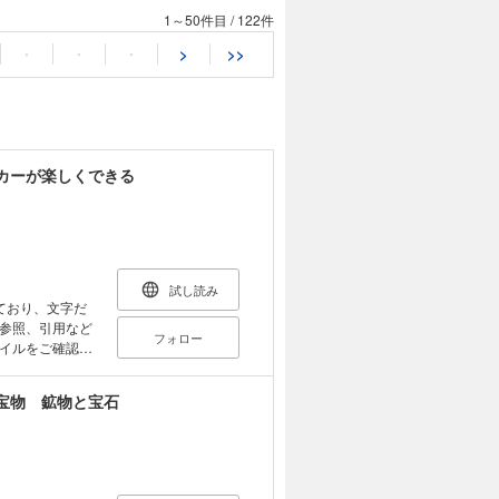
1～50件目
/
122件
・
・
・
>
>>
カーが楽しくできる
試し読み
ており、文字だ
参照、引用など
フォロー
イルをご確認い
うまくなるミニ
宝物 鉱物と宝石
ッカーが楽しく
で生かせるチー
たばかりの子ど
なく、小学生の