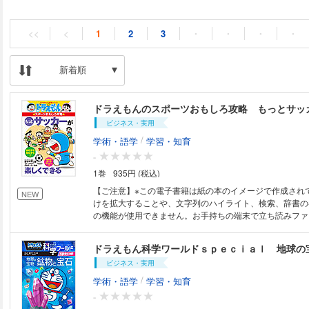
<<
<
1
2
3
・
・
・
・
新着順
ドラえもんのスポーツおもしろ攻略 もっとサッ
ビジネス・実用
/
学術・語学
学習・知育
-
1巻
935円 (税込)
【ご注意】※この電子書籍は紙の本のイメージで作成され
NEW
けを拡大することや、文字列のハイライト、検索、辞書の
の機能が使用できません。お手持ちの端末で立ち読みファ
ただくことをお勧めします。 大人気のサッカー入門書に続編が登場！ キ
ックやパス、ドリブルなどの基本プレーから、サッカーが
ドラえもん科学ワールドｓｐｅｃｉａｌ 地球の
ゲームまで。ロングセラーとなっている定番の入門書『サ
ビジネス・実用
できる』に待望の続編が登場しました！ ゲームをするための基本プレーが
中心だった前作の内容を踏まえつつ、今作ではゲームの中
/
学術・語学
学習・知育
ムプレーや戦術の解説を充実させました。サッカーを始め
-
もや低学年でも楽しめる「スモールサイドゲーム」だけで