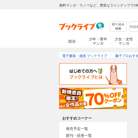
無料マンガ・ラノベなど、豊富なラインナップで18
絞り込み
検索
少年・青年
少女・女性
総合
マンガ
マンガ
電子書籍・漫画 ブックライブ
藤子プロおす
おすすめコーナー
発売予定一覧
新刊・続巻一覧