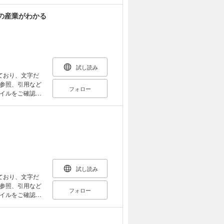
どうすればいい
の産業がわかる
、「考えるってお
ラえもんといっ
を、麻布中学校
 【本書
モ用紙などをご
しく読める！ ◎
ちを読み取り、表
試し読み
ており、文字だ
に
参照、引用など
フォロー
う） 第4
イルをご確認い
ことばの幅をひろ
かりやすく解説し
業・商業などの
化に応じて産業
修は難関中学へ
重要な分野の対
試し読み
ており、文字だ
参照、引用など
フォロー
イルをご確認い
 2014年に