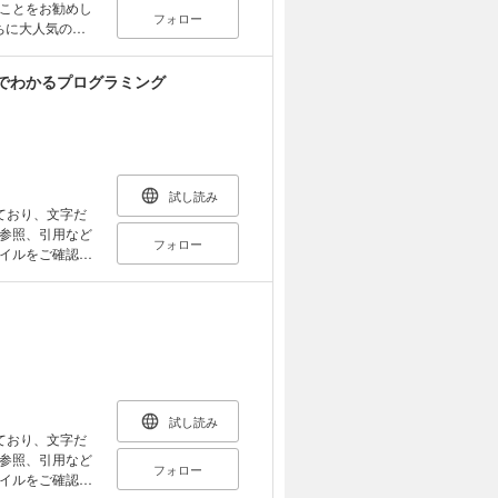
動きを見てみよう
ことをお勧めし
フォロー
観察しよう 第5
章 天体写真を撮
４巻構成のまっ
知ろう ※一
巻の本書では、旧
でわかるプログラミング
良時代・平安時
合もあります。そ
するオリジナル
っています。 ま
の集め方から発
さくいんページも
も、よりわかり
試し読み
代～江戸時代前
ており、文字だ
４ 昭和時代後
参照、引用など
フォロー
イルをご確認い
プログラミングが
ュータやAIを適
プログラミング
そうに感じるかも
ラミング的思考
ればいいか
試し読み
や、これから先
ており、文字だ
具》のようなも
参照、引用など
フォロー
ょに楽しく考えな
イルをご確認い
うになっていま