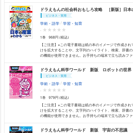
ただくことをお勧めします。 ドラえもんのマンガとひみつ道具で、楽しく
す。ただ答えを出すだけでなく、「どう考えたか」「次は
学べる！ ドラえもんやのび太くんは、このときどんな気持ちなのかな？
ドラえもんの社会科おもしろ攻略 ［新版］日本
か」をだいじにしているのが特徴です。 この本を通して
この気持ちをことばにすると何だろう？ ドラえもんのマンガで主人公の気
もしろい！」と感じてもらえたらうれしいです。さあ、ド
ビジネス・実用
持ちを読み解く練習から、実際に入試で出される読解表現
しょに、考える力を少しずつ身につけていきましょう。 ※電子書籍なの
の中島克治先生が解説。 確実に語彙力と読解力が身につきます。
/
学術・語学
学習・知育
で、本文中に書き込むことはできません。必要に応じてメ
の特徴】 ◎総ルビ、ドラえもんのマンガで、1年生から楽
-
用意ください。
読解文を読むための、語彙力がつく！ ◎登場人物の気持
1巻
968円 (税込)
現する力がつく！ 【もくじ】 第1章 なかまのことば （読解の基礎とな
る気持ちや様子を表すことばに触れよう） 第2章 くらしのことば （文章
【ご注意】※この電子書籍は紙の本のイメージで作成され
を読むために必要な身のまわりのことばを身につけよう） 第3章 ペア
けを拡大することや、文字列のハイライト、検索、辞書の
なることば （読解文でよく使われる反対語と同音異義語を学ぼ
の機能が使用できません。お手持ちの端末で立ち読みファ
章 気のきいたことば （慣用句やことわざを身につけ、
ただくことをお勧めします。 ドラえもんと楽しく学ぶ「産業」。 小学校
げよう） 第5章 ことばで伝える （まんがを通して、思考の言語化に挑戦
の社会科で学ぶ「産業」について、全14話のまんがでわ
ドラえもん科学ワールド 新版 ロボットの世界
しよう） 第6章 ことばを読み取る （まんがや文学作品から心情表現を読
ています。ドラえもんたちといっしょに、農林水産業・工
み取ろう） ※この作品はカラーです。
ビジネス・実用
産業が私たちの生活に密接に関わっていること、社会の変
も変化・発展していることなどが楽しく学習できます。監
/
学術・語学
学習・知育
の圧倒的な合格実績をもつ浜学園。中学入試の社会科では
-
策にも役立つ一冊となっています。 ※この作品はカラーが含まれます。
1巻
979円 (税込)
（底本 2025年12月発売作品）
【ご注意】※この電子書籍は紙の本のイメージで作成され
けを拡大することや、文字列のハイライト、検索、辞書の
の機能が使用できません。お手持ちの端末で立ち読みファ
ただくことをお勧めします。 ドラえもんと最新のロボットについて学ぼ
う。 この本はドラえもんのまんがを楽しみながら、ロボットに関する最新
ドラえもん科学ワールド 新版 宇宙の不思議
の知識を学ぶ事ができる、おもしろくてためになる一冊です。