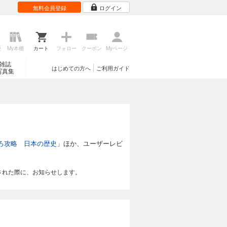
無料会員登録
ログイン
歴
My本棚
カート
フォロー
クーポン
Myページ
雑誌
はじめての方へ
ご利用ガイド
写真集
ろ攻略 日本の歴史
」ほか、ユーザーレビ
された際に、お知らせします。