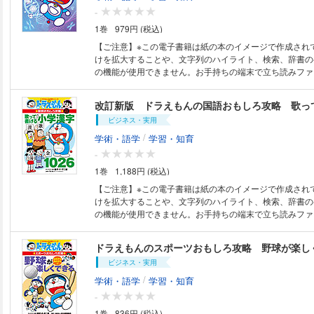
ついて、自然と理解が深まっていく内容になっています
-
圧倒的な合格実績をもつ浜学園の監修により、重要なポイ
1巻
979円 (税込)
やすい点も分かりやすく解説しているので安心です。 （底本 2025年7月
発売作品） ※電子版にはカラーが含まれます。
【ご注意】※この電子書籍は紙の本のイメージで作成され
けを拡大することや、文字列のハイライト、検索、辞書の
の機能が使用できません。お手持ちの端末で立ち読みファ
ただくことをお勧めします。 どうして親子は似るの？遺伝子はすごい！
髪質や耳あかの質感、一重か二重かなど、 私たちの体の
改訂新版 ドラえもんの国語おもしろ攻略 歌っ
とうけつがれています。 そのかぎをにぎるのが「遺伝子」。 遺伝子を知
ビジネス・実用
ることは自分を知ることにもつながります。 『ドラえもん』のまんがに
は、遺伝子にまつわる 興味深い科学の話がたくさんありま
/
学術・語学
学習・知育
自分のクローンをたくさんつくったり、 遺伝子に手をく
-
ものを誕生させたり…。 まさに夢のような話ですが、 い
1巻
1,188円 (税込)
は大きく進んでいて、 こうした「もしも」が現実になる
ません。 そんなドラえもんまんがを１０本採録しています。 私たち
【ご注意】※この電子書籍は紙の本のイメージで作成され
には、３７兆個もの細胞があり、 そのひとつひとつに「
けを拡大することや、文字列のハイライト、検索、辞書の
ています。 本書では、遺伝学の元祖ともいえる「メンデル
の機能が使用できません。お手持ちの端末で立ち読みファ
ＮＡとは何かの基本、遺伝子組み換え食品、 ゲノム編集
ただくことをお勧めします。 歌うだけで正しくきれいに漢字が書けるよ！
ワクチンなど、 最新の知識をドラえもんと一緒にやさし
歌うだけで漢字がおぼえられる！ 書き順がおぼえられる
ドラえもんのスポーツおもしろ攻略 野球が楽し
ます。 本書の監修者は、東京科学大学で遺伝子の専門家である 岩崎博史
が書ける！ 「漢字はむずかしい…」と思っている人に、ぴったりの勉強法
教授と田口英樹教授。 「自分の体ってすごい！」と子どもがワクワクでき
ビジネス・実用
があります。それは「口唱法」というもの。どんな漢字も
るはず！ 親子で一緒に「体のふしぎ」をのぞいてみませんか？ ※こ
ぼえることができますし、正しい書き順が身につくので、
/
学術・語学
学習・知育
はカラーが含まれます。 (底本2025年7月発売作品)
けるようになるのです。いつのまにか漢字がともだちのよ
-
ことでしょう。 これは、「現代子どもと教育研究所」の所長を務めて、国
1巻
836円 (税込)