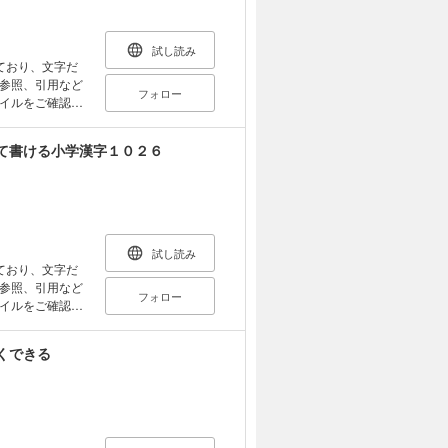
。 難関中学への
ントやつまずき
試し読み
ており、文字だ
参照、引用など
フォロー
イルをご確認い
形質は親から子へ
て書ける小学漢字１０２６
す。 のび太が
わえて空想の生き
ま、遺伝子研究
日も近いかもしれ
試し読み
の体
ており、文字だ
遺伝子」が存在し
参照、引用など
フォロー
の法則」や Ｄ
イルをご確認い
農作物、ｍＲＮＡ
く学ぶことができ
！ きれいに字
くできる
歌に合わせてお
の作品
きれいに字が書
うに思えてくる