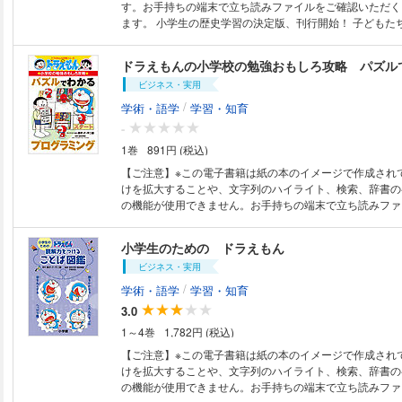
くじ】 第1章 天体観測の準備をしよう 第2章 太陽の
す。お手持ちの端末で立ち読みファイルをご確認いただく
第3章 月の動きや惑星を観察しよう 第4章 日食・月食を
ます。 小学生の歴史学習の決定版、刊行開始！ 子どもたちに大人気の歴
章 星座を観察しよう 第6章 恒星と銀河の不思議 第7
史学習まんがが、最新の歴史常識に全面的に改訂され、全
ろう 第8章 星を見に行こう 第9章 天体観測の歴史と未来を
たく新しい歴史学習まんがとして刊行されます。 第１
ドラえもんの小学校の勉強おもしろ攻略 パズル
部カラーが含まれます。 ※本書に掲載されている二次元バーコードは、デ
石器時代・縄文時代・弥生時代・古墳時代・飛鳥時代・奈
バイスの機種やアプリの仕様によっては 読み取れない場
ビジネス・実用
代の各時代を取り上げます。ドラえもんとのび太が大活躍
の場合はURLからアクセスしてください。
のまんがだけでなく、解説コラムを充実させた構成にな
/
学術・語学
学習・知育
た、付録に「歴史の学び方」のページを加えました。資料
-
表の仕方まで、ばっちり学ぶことができます。 年表や
1巻
891円 (税込)
しっかりありますので、小学校の教科書で歴史を学ぶより
やすい構成になっています。 『日本の歴史２ 鎌倉時
【ご注意】※この電子書籍は紙の本のイメージで作成され
半』『日本の歴史３ 江戸時代後半～現代』『日本の歴史
けを拡大することや、文字列のハイライト、検索、辞書の
半～令和時代』とあわせてお楽しみください！ （２０１３年４月発行作
の機能が使用できません。お手持ちの端末で立ち読みファ
品）
ただくことをお勧めします。 ＡＩ時代に必要な考え方を楽しく身につけ
る。 あなたは「プログラミング的思考」という言葉を聞いたことがありま
小学生のための ドラえもん
すか。 社会の急速なデジタル化にともない、小学校では
ビジネス・実用
必修科目になっています。これから先、みなさんがコンピ
切に、効率的に利用できるようになるために必要な力が、
/
学術・語学
学習・知育
的思考（＝プログラミング的な考え方）です。 むずかし
3.0
しれませんが、実は特別な考え方ではありません。プログ
1～4巻
1,782円 (税込)
とは、「どうすればうまくいくかな？」「どんな順番でや
な？」と考える力。勉強だけでなく、友だちとの話し合い
【ご注意】※この電子書籍は紙の本のイメージで作成され
のいろいろな場面でも役に立つ、ドラえもんの《ひみつ道
けを拡大することや、文字列のハイライト、検索、辞書の
のなのです！ この本は、ドラえもんや仲間たちといっし
の機能が使用できません。お手持ちの端末で立ち読みファ
がらパズルに取り組むことで、自然にこの力が身につくよ