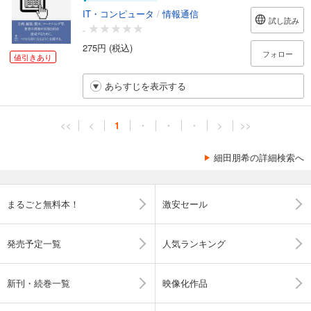
IT・コンピュータ
/
情報通信
試し読み
-
275円 (税込)
フォロー
値引きあり
あらすじを表示する
<<
<
1
・
・
・
>
>>
細田朋希の詳細検索へ
まるごと無料本！
激安セール
発売予定一覧
人気ランキング
新刊・続巻一覧
映像化作品