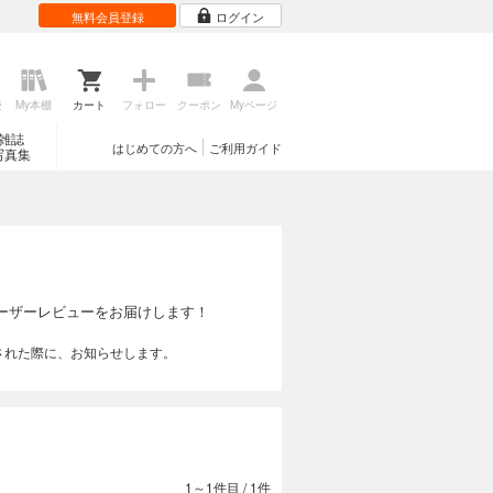
無料会員登録
ログイン
歴
My本棚
カート
フォロー
クーポン
Myページ
雑誌
はじめての方へ
ご利用ガイド
写真集
ーザーレビューをお届けします！
された際に、お知らせします。
1～1件目
/
1件