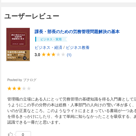
ユーザーレビュー
課長・部長のための労務管理問題解決の基本
ビジネス・実用
ビジネス・経済
/
ビジネス教養
3.0
(1)
Posted by
ブクログ
管理職の立場にある人にとって労務管理の基礎知識を得る入門書として
うようにこの手の分野の本は総務・人事部門の人向けの”堅い”本が多く
いのが正直なところ。このようなライトにまとまっている書籍が一つあ
を得るきっかけにしたり、今まで単純に知らなかったことを吸収する、
認識できる一冊だと思います。
0