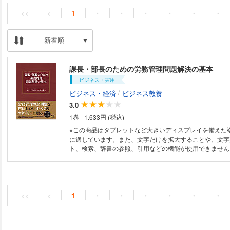
<<
<
1
・
・
・
・
・
・
新着順
課長・部長のための労務管理問題解決の基本
ビジネス・実用
/
ビジネス・経済
ビジネス教養
3.0
1巻
1,633円 (税込)
※この商品はタブレットなど大きいディスプレイを備えた
に適しています。また、文字だけを拡大することや、文字
ト、検索、辞書の参照、引用などの機能が使用できません。 残業、ハ
メント、コンプライアンスetc.労務管理に悩む管理職のための
全体で残業時間の削減やコンプライアンスが注目され、ど
施に取り組まざるを得ない今日、現場の管理者である課長
急速に高まっています。 そこで本書は、労働法を踏まえた労務管理の基本
的な考えから始まり、勤怠管理、ハラスメント対策といっ
<<
<
1
・
・
・
・
・
・
の問題を取り上げ、現場に即した対処法を解説します。 なかなか教えても
らえない、いまさら人に聞けない項目を豊富に収録しまし