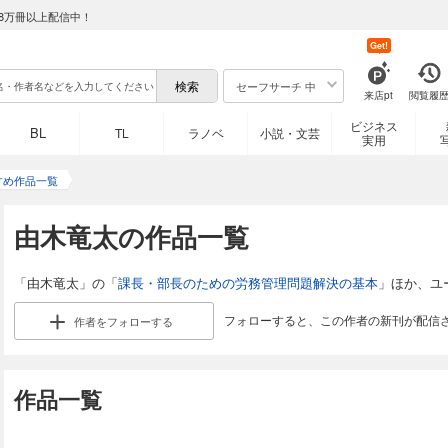
8万冊以上配信中！
Get!
セーフサーチ 中
来店pt
閲覧履
ビジネス
BL
TL
ラノベ
小説・文芸
実用
すめ作品一覧
由木竜太の作品一覧
「由木竜太」の「
課長・部長のための労務管理問題解決の基本
」ほか、ユ
フォローすると、この作者の新刊が配信
作者を
フォローする
作品一覧