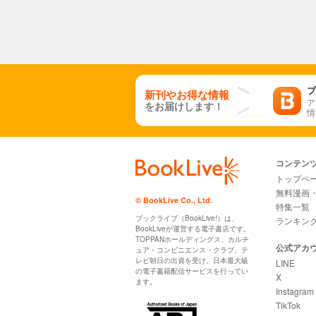
ブ
新刊やお得な情報
ア
をお届けします！
情
コンテン
トップペ
無料漫画
© BookLive Co., Ltd.
特集一覧
ブックライブ（BookLive!）は、
ランキン
BookLiveが運営する電子書店です。
TOPPANホールディングス、カルチ
公式アカ
ュア・コンビニエンス・クラブ、テ
レビ朝日の出資を受け、日本最大級
LINE
の電子書籍配信サービスを行ってい
X
ます。
Instagram
TikTok