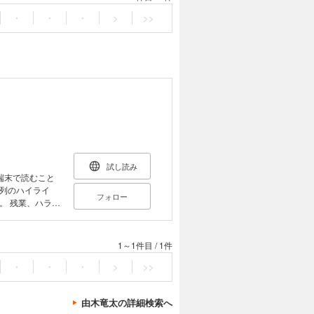
・
・
・
>
>>
試し読み
端末で読むこと
列のハイライ
フォロー
ラス
1冊。 社会
の企業もその実
・部長の負担が
1～1件目
/
1件
た労務管理全般
・
・
・
>
>>
た。
由木竜太の詳細検索へ