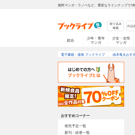
無料マンガ・ラノベなど、豊富なラインナップで18
絞り込み
検索
少年・青年
少女・女性
総合
マンガ
マンガ
電子書籍・漫画 ブックライブ
由木竜太おす
おすすめコーナー
発売予定一覧
新刊・続巻一覧