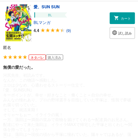
愛、SUN SUN
BL
カート
BLマンガ
4.4
(9)
試し読み
匿名
ネタバレ
購入済み
無償の愛だった。
河尻先生、初読みです。
なんか、この物語〜感動した。
エロは少なめ、心通わせるストーリー仕立て。
｢愛、SUNSUN｣
キーポイントが、幸せ・好きなこと・働くこと＝自分の幸せ。
みんなの憧れあり、プロの野球選手を目指していた平塚は、怪我で夢破
れ腐り切っていた。
そして、就活末期！
そりゃ〜もぉー、イライラの嵐！
一方、蒲田は〜満面の笑みで荷物を届けてくれる〜配達員のお兄さん。
配達にやって来た蒲田は、イライラMAXで帰宅した平塚と出くわし〜関
係を持ってしまうが･･･
実は、蒲田は〜現役の頃から平塚に憧れていた。陽キャではあるが、蒲