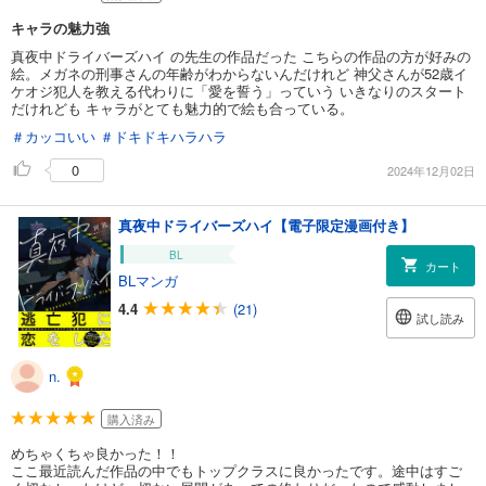
キャラの魅力強
真夜中ドライバーズハイ の先生の作品だった こちらの作品の方が好みの
絵。メガネの刑事さんの年齢がわからないんだけれど 神父さんが52歳イ
ケオジ犯人を教える代わりに「愛を誓う」っていう いきなりのスタート
だけれども キャラがとても魅力的で絵も合っている。
＃カッコいい
＃ドキドキハラハラ
0
2024年12月02日
真夜中ドライバーズハイ【電子限定漫画付き】
BL
カート
BLマンガ
4.4
(21)
試し読み
n.
購入済み
めちゃくちゃ良かった！！
ここ最近読んだ作品の中でもトップクラスに良かったです。途中はすご