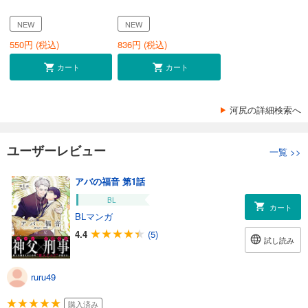
NEW
NEW
550
円 (税込)
836
円 (税込)
カート
カート
河尻の詳細検索へ
ユーザーレビュー
一覧
>>
アバの福音 第1話
BL
カート
BLマンガ
4.4
(5)
試し読み
ruru49
購入済み