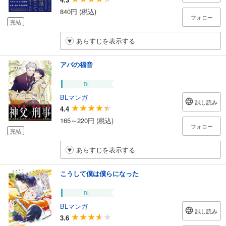
840円 (税込)
フォロー
完結
あらすじを表示する
アバの福音
BL
BLマンガ
試し読み
4.4
165～220円 (税込)
フォロー
完結
あらすじを表示する
こうして僕は僕らになった
BL
BLマンガ
試し読み
3.6