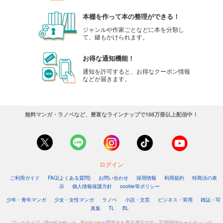
本棚を作って本の整理ができる！
ジャンルや作家ごとなどに本を分類し
て、鍵もかけられます。
お得な通知機能！
通知を許可すると、お得なクーポン情報
などが届きます。
無料マンガ・ラノベなど、豊富なラインナップで188万冊以上配信中！
ログイン
ご利用ガイド
FAQ(よくある質問)
お問い合わせ
採用情報
利用規約
特商法の表
示
個人情報保護方針
cookie等ポリシー
少年・青年マンガ
少女・女性マンガ
ラノベ
小説・文芸
ビジネス・実用
雑誌・写
真集
TL
BL
ブックライブ（BookLive!）は、BookLiveが運営する電子書店です。TOPPANホールディング