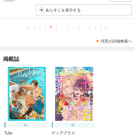
あらすじを表示する
<<
<
1
・
・
・
>
>>
河尻の詳細検索へ
掲載誌
BL
BL
Tulle
ディアプラス