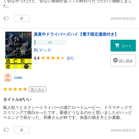
く切なかったけど、切ない展開があっての終わりだったので感動しまし
た。
0
2024年09月02日
真夜中ドライバーズハイ【電子限定漫画付き】
BL
カート
BLマンガ
4.4
(21)
試し読み
zaac
購入済み
タイトルがいい
殺人犯？とタクシードライバーの逃亡ロードムービー。ドラマチックで
スリリングで面白かったです。最後どうなるのかと思いましたがハッピ
ーエンドで良かった。刑事さんが粋です。灰皿の描き方とか素敵。
0
2024年09月01日