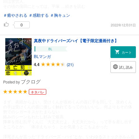
田は苦労人。
その頃の蒲田にとっては、平塚
...続きを読む
＃癒やされる
＃感動する
＃胸キュン
0
2022年12月01日
真夜中ドライバーズハイ【電子限定漫画付き】
BL
カート
BLマンガ
4.4
(21)
試し読み
ブクログ
Posted by
ネタバレ
まず、表紙からよい。受けくんが攻めくんの首に手を回して、攻めくん
の手は受けくんの首に優しく触れてるってのもいいし、何よりもその体
勢でのシガーキスがたまらない
絡みのシーンもわたし好みで最高
降車を拒む乱平くんに「大丈夫だよ、大丈夫だから」って手を差し出す
ところとか、「体冷えちゃう」とか気遣うとこもよかった
澤尾さんが言った“ドライバーズ・ハイ”とか、いわゆるストックホルム症