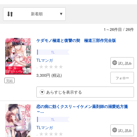
新着順
1～26件目
/
26件
ケダモノ極道と復讐の契 極道三部作完全版
TL
TLマンガ
試し読み
-
3,300円 (税込)
フォロー
完結
あらすじを表示する
恋の病に効くクスリ～イケメン薬剤師の溺愛処方箋
～...
TL
TLマンガ
試し読み
-