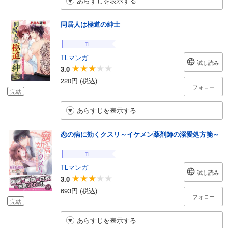
あらすじを表示する
同居人は極道の紳士
TL
TLマンガ
試し読み
3.0
220円 (税込)
フォロー
完結
あらすじを表示する
恋の病に効くクスリ～イケメン薬剤師の溺愛処方箋～
TL
TLマンガ
試し読み
3.0
693円 (税込)
フォロー
完結
あらすじを表示する