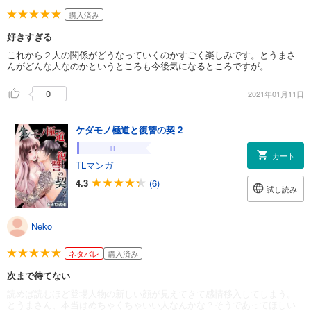
購入済み
好きすぎる
これから２人の関係がどうなっていくのかすごく楽しみです。とうまさ
んがどんな人なのかというところも今後気になるところですが。
0
2021年01月11日
ケダモノ極道と復讐の契 2
TL
カート
TLマンガ
4.3
(6)
試し読み
Neko
ネタバレ
購入済み
次まで待てない
読めば読むほど登場人物の新しい顔が見えてきて感情移入してしまう。
とうまさん、本当はめちゃくちゃいい人なんかな？そうであってほしい