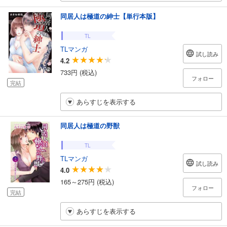
同居人は極道の紳士【単行本版】
TL
TLマンガ
試し読み
4.2
733円 (税込)
フォロー
完結
あらすじを表示する
同居人は極道の野獣
TL
TLマンガ
試し読み
4.0
165～275円 (税込)
フォロー
完結
あらすじを表示する