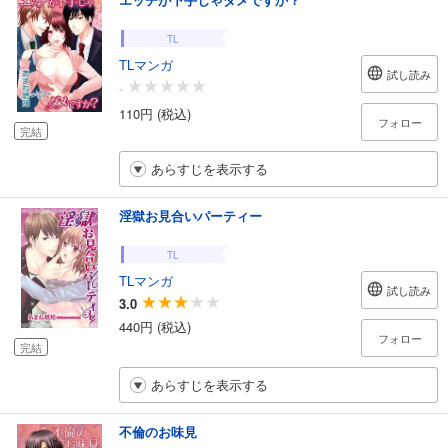
TL
TLマンガ
試し読み
-
110円 (税込)
フォロー
完結
あらすじを表示する
淫獄お見合いパーティー
TL
TLマンガ
試し読み
3.0
440円 (税込)
フォロー
完結
あらすじを表示する
不倫のお味見