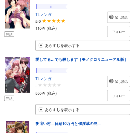
TL
TLマンガ
試し読み
5.0
110円 (税込)
フォロー
完結
あらすじを表示する
愛してる…でも殺します［モノクロリニューアル版］
TL
TLマンガ
試し読み
-
550円 (税込)
フォロー
完結
あらすじを表示する
夜這い村―日給10万円と催淫草の罠―