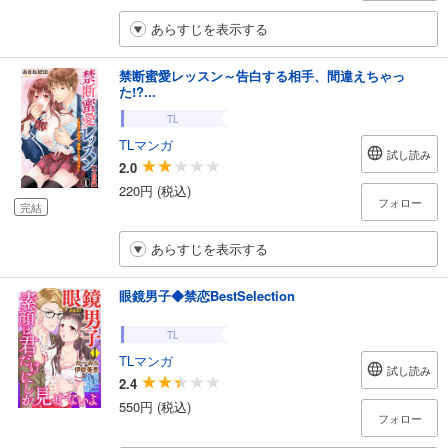
あらすじを表示する
禁断蜜愛レッスン～告白する相手、間違えちゃっ
た!?...
TL
TLマンガ
試し読み
2.0
220円 (税込)
フォロー
完結
あらすじを表示する
眼鏡男子◆禁恋BestSelection
TL
TLマンガ
試し読み
2.4
550円 (税込)
フォロー