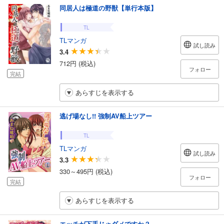
同居人は極道の野獣【単行本版】
TL
TLマンガ
試し読み
3.4
712円 (税込)
フォロー
完結
あらすじを表示する
逃げ場なし!! 強制AV船上ツアー
TL
TLマンガ
試し読み
3.3
330～495円 (税込)
フォロー
完結
あらすじを表示する
エッチが下手じゃダメですか？