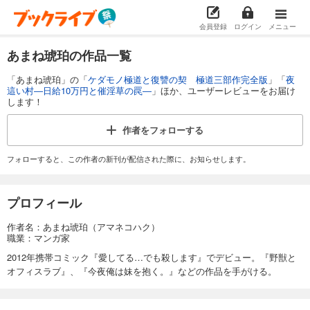
会員登録
ログイン
メニュー
あまね琥珀の作品一覧
「あまね琥珀」の「
ケダモノ極道と復讐の契 極道三部作完全版
」「
夜
這い村―日給10万円と催淫草の罠―
」ほか、ユーザーレビューをお届け
します！
作者を
フォローする
フォローすると、この作者の新刊が配信された際に、お知らせします。
プロフィール
作者名：あまね琥珀（アマネコハク）
職業：マンガ家
2012年携帯コミック『愛してる…でも殺します』でデビュー。『野獣と
オフィスラブ』、『今夜俺は妹を抱く。』などの作品を手がける。