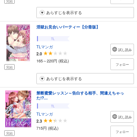
完結
あらすじを表示する
淫獄お見合いパーティー【分冊版】
TL
TLマンガ
試し読み
2.0
165～220円 (税込)
フォロー
完結
あらすじを表示する
禁断蜜愛レッスン～告白する相手、間違えちゃっ
た!?...
TL
TLマンガ
試し読み
2.3
715円 (税込)
フォロー
完結