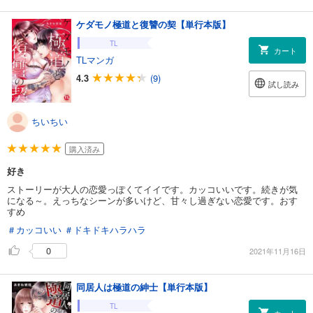
ケダモノ極道と復讐の契【単行本版】
TL
カート
TLマンガ
4.3
(9)
試し読み
ちいちい
購入済み
好き
ストーリーが大人の恋愛っぽくてイイです。カッコいいです。続きが気
になる～。えっちなシーンが多いけど、甘々し過ぎない恋愛です。おす
すめ
＃カッコいい
＃ドキドキハラハラ
0
2021年11月16日
同居人は極道の紳士【単行本版】
TL
カート