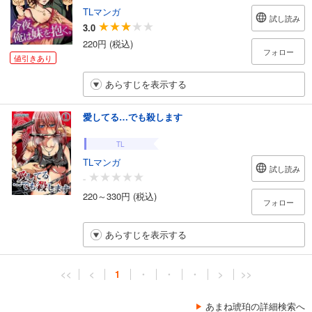
TLマンガ
試し読み
3.0
220円 (税込)
フォロー
値引きあり
あらすじを表示する
愛してる…でも殺します
TL
TLマンガ
試し読み
-
220～330円 (税込)
フォロー
あらすじを表示する
<<
<
1
・
・
・
>
>>
あまね琥珀の詳細検索へ