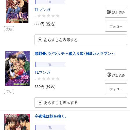
TL
TLマンガ
試し読み
-
330円 (税込)
フォロー
完結
あらすじを表示する
悪戯◆パパラッチ～箱入り姫×極Sカメラマン～
TL
TLマンガ
試し読み
-
330円 (税込)
フォロー
完結
あらすじを表示する
今夜俺は妹を抱く。
TL