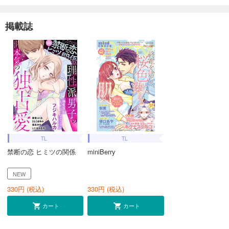
掲載誌
TL
TL
禁断の恋 ヒミツの関係
miniBerry
NEW
330
円 (税込)
330
円 (税込)
カート
カート