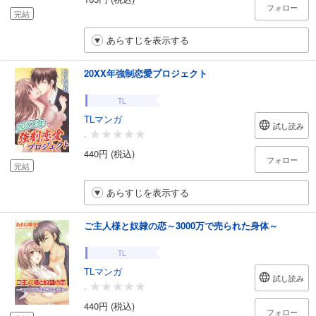
フォロー
完結
あらすじを表示する
20XX年強制恋愛プロジェクト
TL
TLマンガ
試し読み
-
440円 (税込)
フォロー
完結
あらすじを表示する
ご主人様と奴隷の恋～3000万で売られた身体～
TL
TLマンガ
試し読み
-
440円 (税込)
フォロー