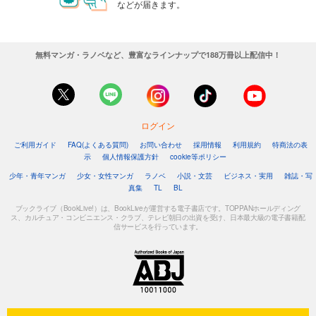
などが届きます。
無料マンガ・ラノベなど、豊富なラインナップで188万冊以上配信中！
ログイン
ご利用ガイド
FAQ(よくある質問)
お問い合わせ
採用情報
利用規約
特商法の表
示
個人情報保護方針
cookie等ポリシー
少年・青年マンガ
少女・女性マンガ
ラノベ
小説・文芸
ビジネス・実用
雑誌・写
真集
TL
BL
ブックライブ（BookLive!）は、BookLiveが運営する電子書店です。TOPPANホールディング
ス、カルチュア・コンビニエンス・クラブ、テレビ朝日の出資を受け、日本最大級の電子書籍配
信サービスを行っています。