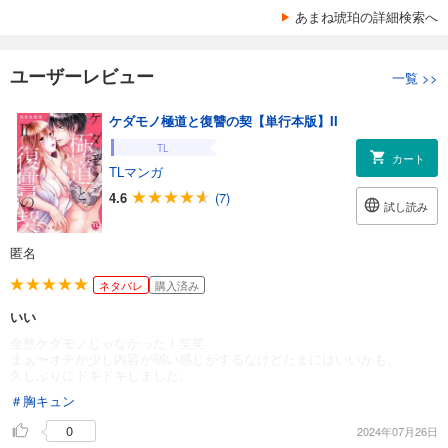
あまね琥珀の詳細検索へ
ユーザーレビュー
一覧
>>
ケダモノ極道と復讐の契【単行本版】II
TL
カート
TLマンガ
4.6
(7)
試し読み
匿名
ネタバレ
購入済み
いい
全然ケダモノじゃなかった！笑笑
まぁ〜オチが少し内容が弱い感じがするなけどたまにはいいかも。
久しぶりにドキドキしました。
＃胸キュン
0
2024年07月26日