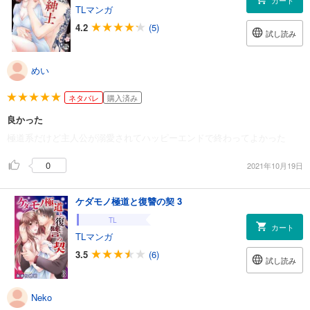
TLマンガ
4.2
(5)
試し読み
めい
ネタバレ
購入済み
良かった
極道系だけど主人公が溺愛されてハッピーエンドで終わってよかった
0
2021年10月19日
ケダモノ極道と復讐の契 3
TL
カート
TLマンガ
3.5
(6)
試し読み
Neko