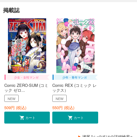
掲載誌
少女・女性マンガ
少年・青年マンガ
Comic ZERO-SUM (コミ
Comic REX (コミック レ
ック ゼロ...
ックス）
NEW
NEW
509
円 (税込)
550
円 (税込)
カート
カート
瀬尾みいのすけの詳細検索へ