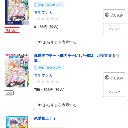
少年・青年マンガ
青年マンガ
試し読み
-
0～88円 (税込)
フォロー
無料あり
あらすじを表示する
異世界でチート能力を手にした俺は、現実世界をも
無...
少年・青年マンガ
青年マンガ
試し読み
-
759～836円 (税込)
フォロー
完結
あらすじを表示する
恋愛禁止！？