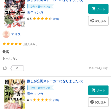
少年・青年マンガ
カート
青年マンガ
4.5
(28)
試し読み
アリス
購入済み
最高
おもしろい
0
2021年09月19日
推しが公認ストーカーになりました (2)
少年・青年マンガ
カート
青年マンガ
4.3
(16)
試し読み