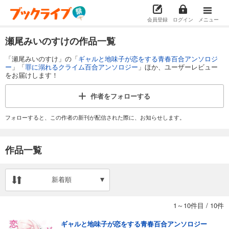
会員登録
ログイン
メニュー
瀬尾みいのすけの作品一覧
「瀬尾みいのすけ」の「
ギャルと地味子が恋をする青春百合アンソロジ
ー
」「
罪に溺れるクライム百合アンソロジー
」ほか、ユーザーレビュー
をお届けします！
作者を
フォローする
フォローすると、この作者の新刊が配信された際に、お知らせします。
作品一覧
新着順
1～10件目
/
10件
ギャルと地味子が恋をする青春百合アンソロジー