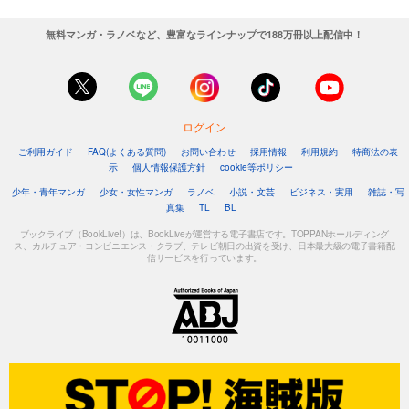
無料マンガ・ラノベなど、豊富なラインナップで188万冊以上配信中！
ログイン
ご利用ガイド
FAQ(よくある質問)
お問い合わせ
採用情報
利用規約
特商法の表
示
個人情報保護方針
cookie等ポリシー
少年・青年マンガ
少女・女性マンガ
ラノベ
小説・文芸
ビジネス・実用
雑誌・写
真集
TL
BL
ブックライブ（BookLive!）は、BookLiveが運営する電子書店です。TOPPANホールディング
ス、カルチュア・コンビニエンス・クラブ、テレビ朝日の出資を受け、日本最大級の電子書籍配
信サービスを行っています。