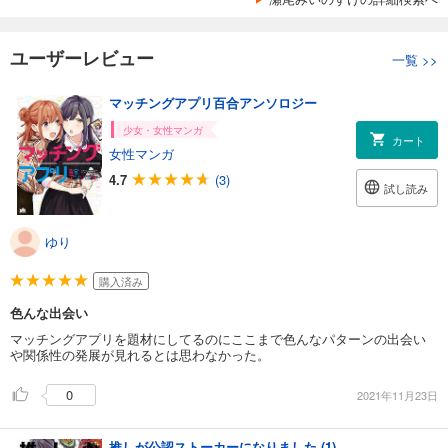
ユーザーレビュー
一覧
>>
マッチングアプリ百合アンソロジー
少女・女性マンガ
カート
女性マンガ
4.7
(3)
試し読み
ゆり
購入済み
色んな出会い
マッチングアプリを題材にしてるのにここまで色んなパターンの出会い
や関係性の発展が見れるとは思わなかった。
0
2021年11月23日
推しが公認ストーカーになりました (1)