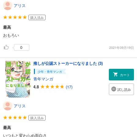
アリス
購入済み
最高
おもろい
0
2021年09月19日
推しが公認ストーカーになりました (3)
少年・青年マンガ
カート
青年マンガ
4.8
(17)
試し読み
アリス
購入済み
最高
いつもと変わらぬ面白さ