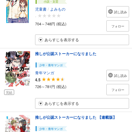
小説・文芸
児童書
/
よみもの
試し読み
-
704～748円 (税込)
フォロー
あらすじを表示する
推しが公認ストーカーになりました
少年・青年マンガ
青年マンガ
試し読み
4.5
726～781円 (税込)
フォロー
完結
あらすじを表示する
推しが公認ストーカーになりました 【連載版】
少年・青年マンガ