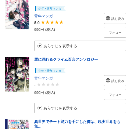
少年・青年マンガ
青年マンガ
試し読み
5.0
990円 (税込)
フォロー
あらすじを表示する
罪に溺れるクライム百合アンソロジー
少年・青年マンガ
青年マンガ
試し読み
-
990円 (税込)
フォロー
あらすじを表示する
異世界でチート能力を手にした俺は、現実世界をも
無...