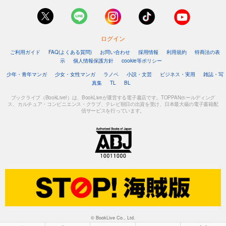
ログイン
ご利用ガイド
FAQ(よくある質問)
お問い合わせ
採用情報
利用規約
特商法の表
示
個人情報保護方針
cookie等ポリシー
少年・青年マンガ
少女・女性マンガ
ラノベ
小説・文芸
ビジネス・実用
雑誌・写
真集
TL
BL
ブックライブ（BookLive!）は、BookLiveが運営する電子書店です。TOPPANホールディング
ス、カルチュア・コンビニエンス・クラブ、テレビ朝日の出資を受け、日本最大級の電子書籍配
信サービスを行っています。
© BookLive Co., Ltd.