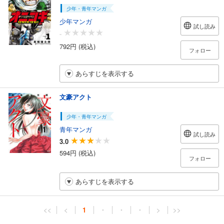
少年・青年マンガ
少年マンガ
試し読み
-
792円 (税込)
フォロー
あらすじを表示する
文豪アクト
少年・青年マンガ
青年マンガ
試し読み
3.0
594円 (税込)
フォロー
あらすじを表示する
<<
<
1
・
・
・
>
>>