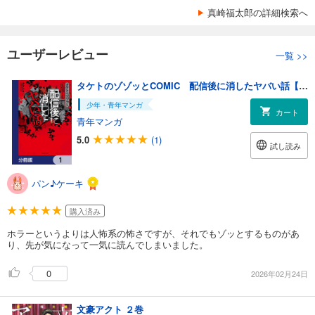
真崎福太郎の詳細検索へ
ユーザーレビュー
一覧
>>
タケトのゾゾッとCOMIC 配信後に消したヤバい話【分冊版】 1
少年・青年マンガ
カート
青年マンガ
5.0
(1)
試し読み
パン♪ケーキ
購入済み
ホラーというよりは人怖系の怖さですが、それでもゾッとするものがあ
り、先が気になって一気に読んでしまいました。
0
2026年02月24日
文豪アクト ２巻