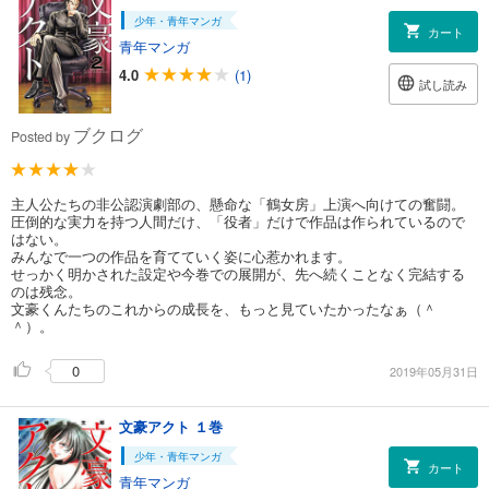
少年・青年マンガ
カート
青年マンガ
4.0
(1)
試し読み
ブクログ
Posted by
主人公たちの非公認演劇部の、懸命な「鶴女房」上演へ向けての奮闘。
圧倒的な実力を持つ人間だけ、「役者」だけで作品は作られているので
はない。
みんなで一つの作品を育てていく姿に心惹かれます。
せっかく明かされた設定や今巻での展開が、先へ続くことなく完結する
のは残念。
文豪くんたちのこれからの成長を、もっと見ていたかったなぁ（＾
＾）。
0
2019年05月31日
文豪アクト １巻
少年・青年マンガ
カート
青年マンガ