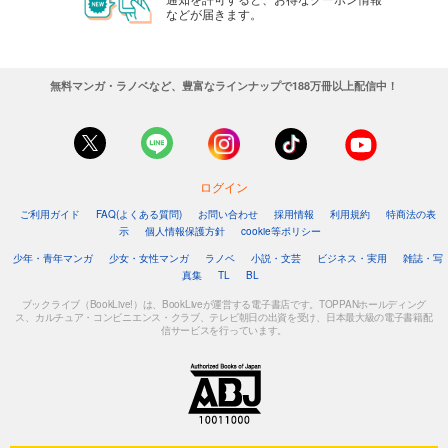
などが届きます。
無料マンガ・ラノベなど、豊富なラインナップで188万冊以上配信中！
ログイン
ご利用ガイド
FAQ(よくある質問)
お問い合わせ
採用情報
利用規約
特商法の表
示
個人情報保護方針
cookie等ポリシー
少年・青年マンガ
少女・女性マンガ
ラノベ
小説・文芸
ビジネス・実用
雑誌・写
真集
TL
BL
ブックライブ（BookLive!）は、BookLiveが運営する電子書店です。TOPPANホールディング
ス、カルチュア・コンビニエンス・クラブ、テレビ朝日の出資を受け、日本最大級の電子書籍配
信サービスを行っています。