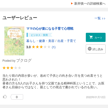
新井慎一の詳細検索へ
ユーザーレビュー
一覧
>>
ママの心が楽になる子育て心理戦
ビジネス・実用
カート
暮らし・健康・美容
/
出産・子育て
3.0
(1)
試し読み
ブクログ
Posted by
当たり前の内容が多いが、改めて子供との向き合い方を見つめ直そうと
思わされた！
著者の方も5人のお子さんを持つ父親である精神科医ということで、お医
者さん目線からではなく、親としての視点で書かれているのも良い。
0
2022年01月12日