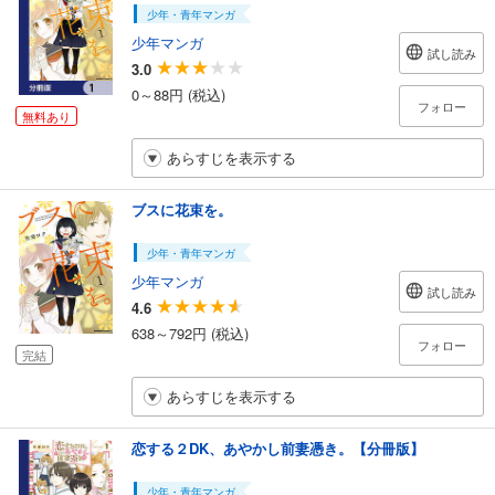
少年・青年マンガ
少年マンガ
試し読み
3.0
0～88円 (税込)
フォロー
無料あり
あらすじを表示する
ブスに花束を。
少年・青年マンガ
少年マンガ
試し読み
4.6
638～792円 (税込)
フォロー
完結
あらすじを表示する
恋する２DK、あやかし前妻憑き。【分冊版】
少年・青年マンガ