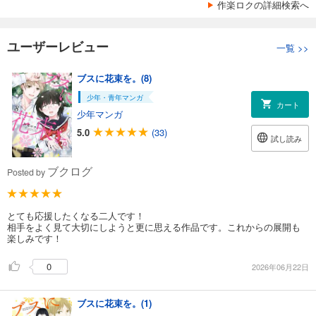
作楽ロクの詳細検索へ
ユーザーレビュー
一覧
>>
ブスに花束を。(8)
少年・青年マンガ
カート
少年マンガ
5.0
(33)
試し読み
ブクログ
Posted by
とても応援したくなる二人です！
相手をよく見て大切にしようと更に思える作品です。これからの展開も
楽しみです！
0
2026年06月22日
ブスに花束を。(1)