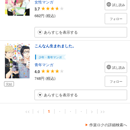
女性マンガ
試し読み
3.7
682円 (税込)
フォロー
あらすじを表示する
こんなん生まれました。
少年・青年マンガ
青年マンガ
試し読み
4.0
748円 (税込)
フォロー
完結
あらすじを表示する
<<
<
1
・
・
・
>
>>
作楽ロクの詳細検索へ