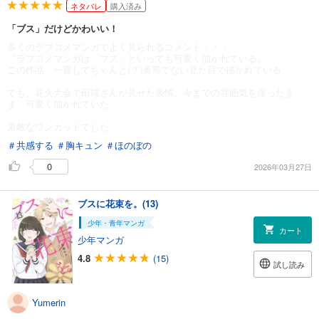
ネタバレ
購入済み
「ブス」だけどかわいい！
多くのラブコメマンガでよく見られるコメント・・・
『ラブコメマンガは「ブス」といっても可愛く描かれている』
この作品、一貫してちゃんと(？)美形でない見た目で描かれている
でも、花火大会で田端さんが見せた表情、今までの雰囲気を保ったま
ま、可愛く描かれていた
素敵なワンカットでした
＃共感する
＃胸キュン
＃ほのぼの
0
2026年03月27日
ブスに花束を。(13)
少年・青年マンガ
カート
少年マンガ
4.8
(15)
試し読み
Yumerin