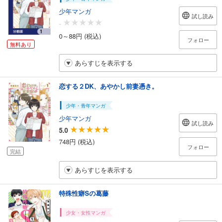
少年マンガ
試し読み
-
0～88円 (税込)
フォロー
無料あり
あらすじを表示する
恋する２DK、あやかし前妻憑き。
少年・青年マンガ
少年マンガ
試し読み
5.0
748円 (税込)
フォロー
完結
あらすじを表示する
特殊性癖Sの葛藤
少女・女性マンガ