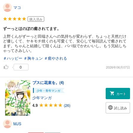
マコ
購入済み
ずーっとほのぼの癒されてます。
上野くんがずーっと田端さんへの気持ちが変わらず、ちょっと天然だけ
ど優しくて、ヤキモチ焼くのも可愛くて、安心して毎回読んで癒されて
ます。ちゃんと結婚して陸くんは、パパ似でかわいいし。もう完結しち
ゃってさみしい。
＃ハッピー
＃胸キュン
＃癒やされる
0
2026年06月07日
ブスに花束を。(4)
少年・青年マンガ
カート
少年マンガ
4.9
(26)
試し読み
MJS