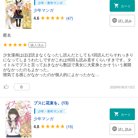
少年・青年マンガ
カート
少年マンガ
4.6
(47)
試し読み
匿名
購入済み
少女漫画はほぼ読まなくなったし読んだとしても1回読んだらそれっきり
になってしまうわたしですがこれは何回も読み直すくらいすきです。タ
イトルでブスと言っておきながら数話で美女に大変身とかそういう展開
がなかったのもよかった。
惚気てる感じがなかったのが個人的によかったかな…
0
2026年06月13日
ブスに花束を。(13)
少年・青年マンガ
カート
少年マンガ
4.8
(15)
試し読み