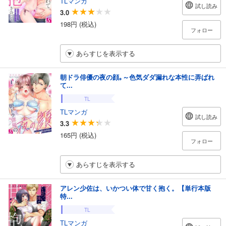
TLマンガ
試し読み
3.0
198円 (税込)
フォロー
あらすじを表示する
朝ドラ俳優の夜の顔｡～色気ダダ漏れな本性に弄ばれ
て...
TL
TLマンガ
試し読み
3.3
165円 (税込)
フォロー
あらすじを表示する
アレン少佐は、いかつい体で甘く抱く。【単行本版
特...
TL
TLマンガ