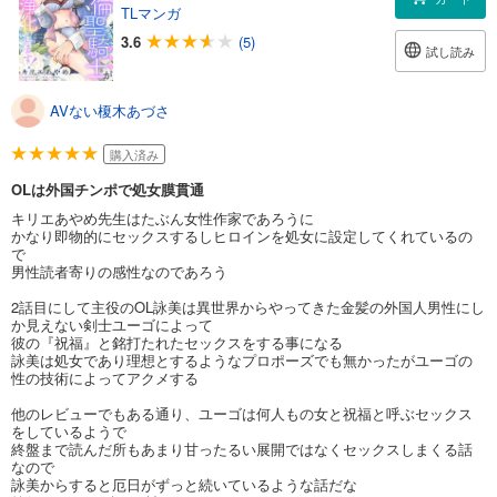
TLマンガ
3.6
(5)
試し読み
AVない榎木あづさ
購入済み
OLは外国チンポで処女膜貫通
キリエあやめ先生はたぶん女性作家であろうに
かなり即物的にセックスするしヒロインを処女に設定してくれているの
で
男性読者寄りの感性なのであろう
2話目にして主役のOL詠美は異世界からやってきた金髪の外国人男性にし
か見えない剣士ユーゴによって
彼の『祝福』と銘打たれたセックスをする事になる
詠美は処女であり理想とするようなプロポーズでも無かったがユーゴの
性の技術によってアクメする
他のレビューでもある通り、ユーゴは何人もの女と祝福と呼ぶセックス
をしているようで
終盤まで読んだ所もあまり甘ったるい展開ではなくセックスしまくる話
なので
詠美からすると厄日がずっと続いているような話だな