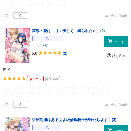
少し珍しいタイプのストーリーでした
0
2025年12月18日
高嶺の花は、甘く優しく…縛られたい。(2)
TL
カート
TLマンガ
5.0
(2)
試し読み
匿名
ネタバレ
購入済み
こわいこわい、なんというか常人ではなさそうな後輩でした💦
ヒロインのことが好きなのか、ただただ調教したいだけなのか
0
2025年12月18日
受難刻印はあまあま絶倫聖騎士が浄化します！(2)
TL
カート