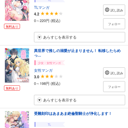
TLマンガ
試し読み
4.2
0～220円 (税込)
フォロー
無料あり
あらすじを表示する
異世界で推しの溺愛が止まりません！ 転移したらめ
っ...
少女・女性マンガ
女性マンガ
試し読み
3.0
0～198円 (税込)
フォロー
無料あり
あらすじを表示する
受難刻印はあまあま絶倫聖騎士が浄化します！
TL