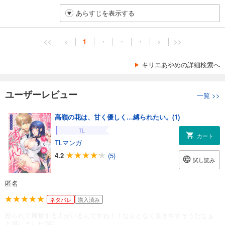
あらすじを表示する
<<
<
1
・
・
・
>
>>
キリエあやめの詳細検索へ
ユーザーレビュー
一覧
>>
高嶺の花は、甘く優しく…縛られたい。(1)
TL
カート
TLマンガ
4.2
(5)
試し読み
匿名
ネタバレ
購入済み
怒られて興奮する人がいるんですね！！なんとなく生きやすそうだなぁ
と感じました(笑)