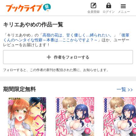
会員登録
ログイン
メニュー
キリエあやめの作品一覧
「キリエあやめ」の「
高嶺の花は、甘く優しく…縛られたい。
」「
後輩
くんのヘンタイな性癖～本番は…ここからですよ？～
」ほか、ユーザー
レビューをお届けします！
作者を
フォローする
フォローすると、この作者の新刊が配信された際に、お知らせします。
期間限定無料
一覧
>>