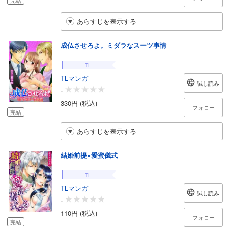
あらすじを表示する
成仏させろよ。ミダラなスーツ事情
TL
TLマンガ
試し読み
-
330円 (税込)
フォロー
完結
あらすじを表示する
結婚前提×愛蜜儀式
TL
TLマンガ
試し読み
-
110円 (税込)
フォロー
完結