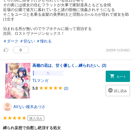
その夜には彼女の住むフラットが火事で家財道具ともども全焼
近場の公園で途方に暮れていると謎の怪物に強姦されそうになる
そこをユーゴと名乗る金髪の美男剣士と淫獣ルカ=ルカが現れて彼女を助
け出す
泊まれる所が無いのでラブホテルに揃って宿泊する
次回、ロストヴァージンセックス！
＃ダーク
＃切ない
＃憧れる
0
2025年12月08日
高嶺の花は、甘く優しく…縛られたい。(2)
TL
カート
TLマンガ
5.0
(2)
試し読み
AVない榎木あづさ
購入済み
縛られ妄想で自慰し絶頂する処女