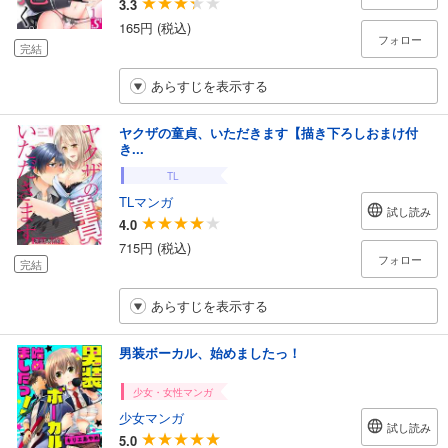
3.3
165円 (税込)
フォロー
完結
あらすじを表示する
ヤクザの童貞、いただきます【描き下ろしおまけ付
き...
TL
TLマンガ
試し読み
4.0
715円 (税込)
フォロー
完結
あらすじを表示する
男装ボーカル、始めましたっ！
少女・女性マンガ
少女マンガ
試し読み
5.0