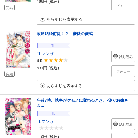
165円 (税込)
フォロー
完結
あらすじを表示する
政略結婚前提！？ 蜜愛の儀式
TL
TLマンガ
試し読み
4.0
631円 (税込)
フォロー
完結
あらすじを表示する
午後7時、執事がケモノに変わるとき。-偽りお嬢さ
ま...
TL
TLマンガ
試し読み
-
110円 (税込)