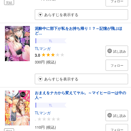
フォロー
完結
あらすじを表示する
泥酔中に部下が私をお持ち帰り！？～記憶が飛ぶほ
ど...
TL
TLマンガ
試し読み
3.0
330円 (税込)
フォロー
あらすじを表示する
おまえをナカから変えてヤル。～マイヒーローは中の
人～
TL
TLマンガ
試し読み
-
110円 (税込)
フォロー
完結