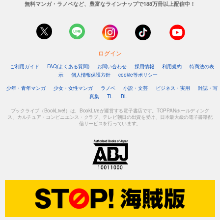
無料マンガ・ラノベなど、豊富なラインナップで188万冊以上配信中！
ログイン
ご利用ガイド
FAQ(よくある質問)
お問い合わせ
採用情報
利用規約
特商法の表
示
個人情報保護方針
cookie等ポリシー
少年・青年マンガ
少女・女性マンガ
ラノベ
小説・文芸
ビジネス・実用
雑誌・写
真集
TL
BL
ブックライブ（BookLive!）は、BookLiveが運営する電子書店です。TOPPANホールディング
ス、カルチュア・コンビニエンス・クラブ、テレビ朝日の出資を受け、日本最大級の電子書籍配
信サービスを行っています。