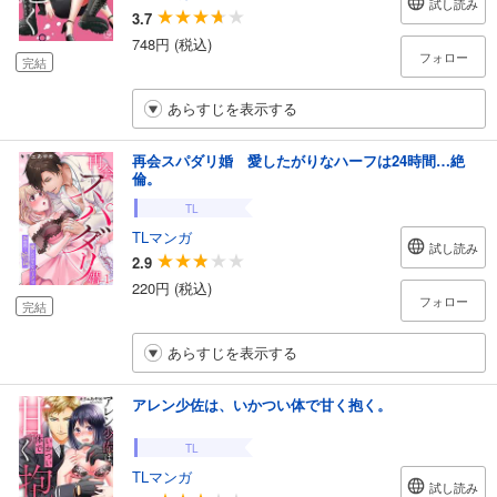
試し読み
3.7
748円 (税込)
フォロー
完結
あらすじを表示する
再会スパダリ婚 愛したがりなハーフは24時間…絶
倫。
TL
TLマンガ
試し読み
2.9
220円 (税込)
フォロー
完結
あらすじを表示する
アレン少佐は、いかつい体で甘く抱く。
TL
TLマンガ
試し読み