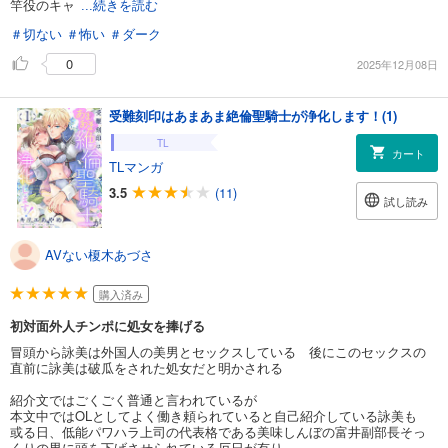
竿役のキャ
...続きを読む
＃切ない
＃怖い
＃ダーク
0
2025年12月08日
受難刻印はあまあま絶倫聖騎士が浄化します！(1)
TL
カート
TLマンガ
3.5
(11)
試し読み
AVない榎木あづさ
購入済み
初対面外人チンポに処女を捧げる
冒頭から詠美は外国人の美男とセックスしている 後にこのセックスの
直前に詠美は破瓜をされた処女だと明かされる
紹介文ではごくごく普通と言われているが
本文中ではOLとしてよく働き頼られていると自己紹介している詠美も
或る日、低能パワハラ上司の代表格である美味しんぼの富井副部長そっ
くりの男に頭を下げさせられている厄日が有り