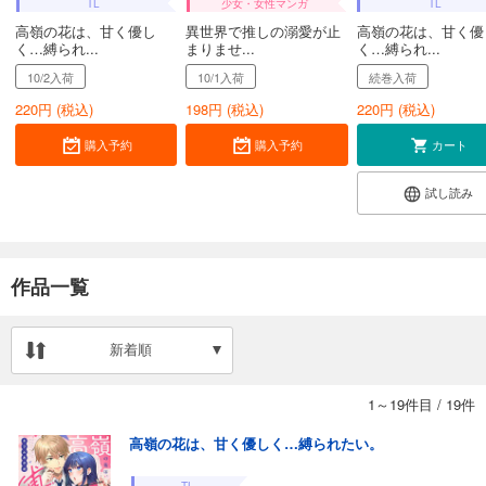
TL
少女・女性マンガ
TL
高嶺の花は、甘く優し
異世界で推しの溺愛が止
高嶺の花は、甘く優
く…縛られ...
まりませ...
く…縛られ...
10/2入荷
10/1入荷
続巻入荷
220
円 (税込)
198
円 (税込)
220
円 (税込)
購入予約
購入予約
カート
試し読み
作品一覧
新着順
1～19件目
/
19件
高嶺の花は、甘く優しく…縛られたい。
TL