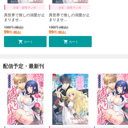
少女・女性マンガ
少女・女性マンガ
異世界で推しの溺愛が止
異世界で推しの溺愛が止
まりませ...
まりませ...
198円 (税込)
198円 (税込)
99
99
円 (税込)
円 (税込)
カート
カート
配信予定・最新刊