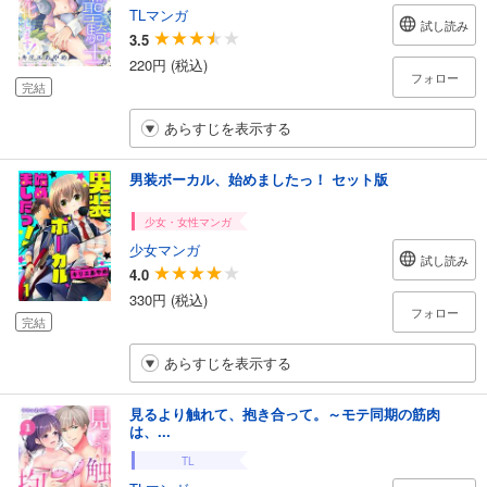
TLマンガ
試し読み
3.5
220円 (税込)
フォロー
完結
あらすじを表示する
男装ボーカル、始めましたっ！ セット版
少女・女性マンガ
少女マンガ
試し読み
4.0
330円 (税込)
フォロー
完結
あらすじを表示する
見るより触れて、抱き合って。～モテ同期の筋肉
は、...
TL