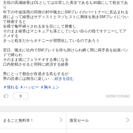
主役の高瀬綾香はOLとしては出世した美女であるも30歳にして処女であ
り
年下の中途採用の同僚の村中颯太にSMプレイのパートナーに見込まれる
彼によって綾香はサディストとマゾヒストに興味を抱きSMプレイについ
て検索すると
全裸で亀甲縛りされる女を目にして興奮し
そのまま綾香はマニキュアも落としていない自らの指でオナニーしてア
クメする
きっと処女だからオナニーが習慣化しているのであろう
翌日、颯太に社内でSMプレイを持ち掛けられ瞬く間に両手首を結束バン
ドで縛られ
そのまま彼にフェラチオする事になる
口内射精させると同時に絶頂する綾香
男にとって都合が良過ぎる気もするが
男の読者には相当に楽しい
...続きを読む
＃憧れる
＃ハッピー
＃胸キュン
0
2025年12月08日
まるごと無料本！
激安セール