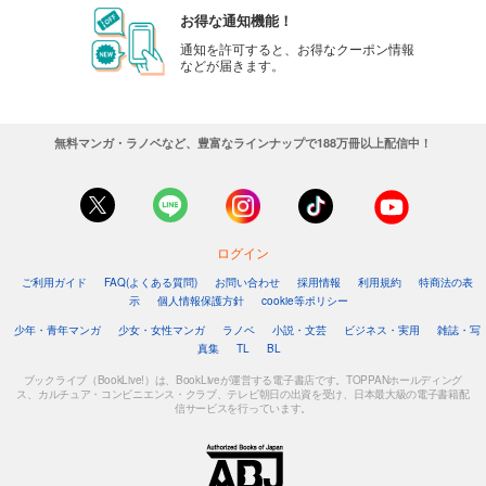
お得な通知機能！
通知を許可すると、お得なクーポン情報
などが届きます。
無料マンガ・ラノベなど、豊富なラインナップで188万冊以上配信中！
ログイン
ご利用ガイド
FAQ(よくある質問)
お問い合わせ
採用情報
利用規約
特商法の表
示
個人情報保護方針
cookie等ポリシー
少年・青年マンガ
少女・女性マンガ
ラノベ
小説・文芸
ビジネス・実用
雑誌・写
真集
TL
BL
ブックライブ（BookLive!）は、BookLiveが運営する電子書店です。TOPPANホールディング
ス、カルチュア・コンビニエンス・クラブ、テレビ朝日の出資を受け、日本最大級の電子書籍配
信サービスを行っています。