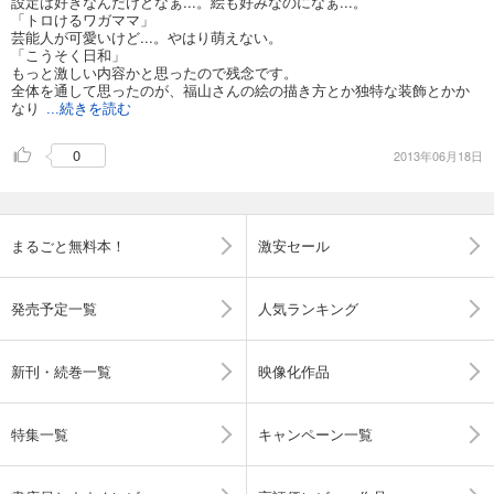
設定は好きなんだけどなぁ...。絵も好みなのになぁ...。
「トロけるワガママ」
芸能人が可愛いけど...。やはり萌えない。
「こうそく日和」
もっと激しい内容かと思ったので残念です。
全体を通して思ったのが、福山さんの絵の描き方とか独特な装飾とかか
なり
...続きを読む
0
2013年06月18日
まるごと無料本！
激安セール
発売予定一覧
人気ランキング
新刊・続巻一覧
映像化作品
特集一覧
キャンペーン一覧