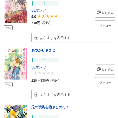
BL
BLマンガ
試し読み
5.0
748円 (税込)
フォロー
完結
あらすじを表示する
あやかしさまと…
BL
BLマンガ
試し読み
-
220～330円 (税込)
フォロー
完結
あらすじを表示する
兎の玩具を抱きしめろ！
BL