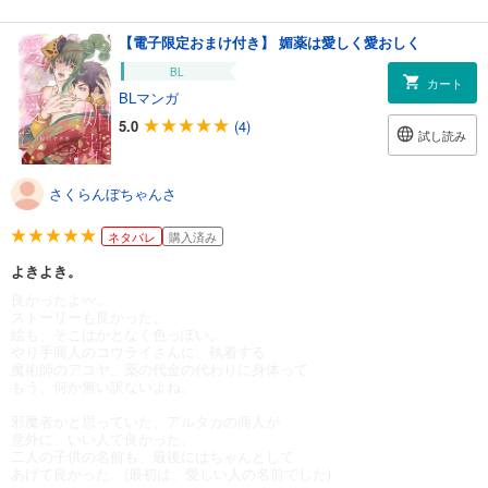
【電子限定おまけ付き】 媚薬は愛しく愛おしく
BL
カート
BLマンガ
5.0
(4)
試し読み
さくらんぼちゃんさ
ネタバレ
購入済み
よきよき。
良かったよ〰️。
ストーリーも良かった。
絵も、そこはかとなく色っぽい。
やり手商人のコウライさんに、執着する
魔術師のアコヤ。薬の代金の代わりに身体って
もう、何か無い訳ないよね。
邪魔者かと思っていた、アルタカの商人が
意外に、いい人で良かった。
二人の子供の名前も、最後にはちゃんとして
あげて良かった。(最初は、愛しい人の名前でした)