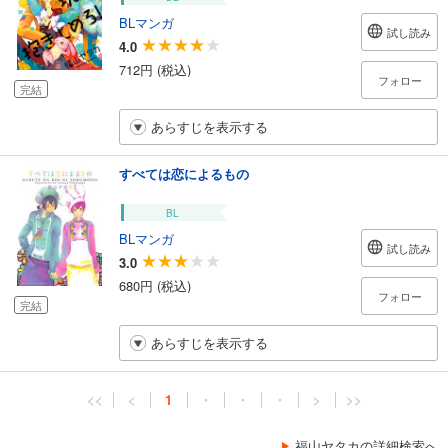
BLマンガ
試し読み
4.0
712円 (税込)
フォロー
完結
あらすじを表示する
すべては恋によるもの
BL
BLマンガ
試し読み
3.0
680円 (税込)
フォロー
完結
あらすじを表示する
<<
<
1
・
・
・
>
>>
福山ヤタカの詳細検索へ