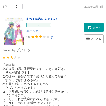
0
2022年02月16日
すべては恋によるもの
BL
カート
BLマンガ
3.0
(1)
試し読み
ブクログ
Posted by
「勘違染」
染め物屋の話。眼鏡受けです。まぁまぁ好き。
「それが運命です！」
この話が一番好きです！受けが可愛くて好み♪
「すべては恋によるもの」
パン屋の話。これもまぁまぁかな。
「きづいちゃうんです」
ゴキブリ嫌いな受け。この話は意外と好きかも。
「イチゴイチエ」
うーん。これは完全に好みでは無いです。
「こうしてボクらは繋がりつづける」