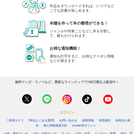
作品をダウンロードすれば、いつでもど
こでも読書が楽しめます。
本棚を作って本の整理ができる！
ジャンルや作家ごとなどに本を分類し
て、鍵もかけられます。
お得な通知機能！
通知を許可すると、お得なクーポン情報
などが届きます。
無料マンガ・ラノベなど、豊富なラインナップで188万冊以上配信中！
ログイン
ご利用ガイド
FAQ(よくある質問)
お問い合わせ
採用情報
利用規約
特商法の表
示
個人情報保護方針
cookie等ポリシー
少年・青年マンガ
少女・女性マンガ
ラノベ
小説・文芸
ビジネス・実用
雑誌・写