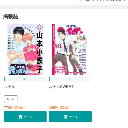
掲載誌
BL
BL
ルチル
ルチルSWEET
NEW
770
円 (税込)
495
円 (税込)
カート
カート