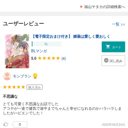
福山ヤタカの詳細検索へ
ユーザーレビュー
一覧
>>
【電子限定おまけ付き】 媚薬は愛しく愛おしく
BL
カート
BLマンガ
5.0
(4)
試し読み
モンブラン
購入済み
不思議な
とても可愛く不思議なお話でした
アコヤが一途で健気で途中までちゃんと幸せになれるのかハラハラしま
したがハピエンでした！
0
2022年06月24日