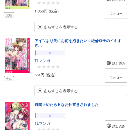
-
1,056円 (税込)
フォロー
完結
あらすじを表示する
アイツより先にお前を抱きたい～絶倫双子のイキす
ぎ...
TL
TLマンガ
試し読み
-
561円 (税込)
フォロー
完結
あらすじを表示する
時間止めたらＨなお仕置きされました
TL
TLマンガ
試し読み