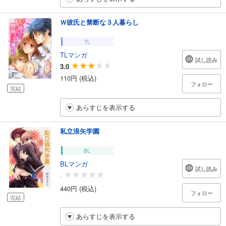
Ｗ彼氏と禁断な３人暮らし
TL
TLマンガ
試し読み
3.0
110円 (税込)
フォロー
完結
あらすじを表示する
私立浪矢学園
BL
BLマンガ
試し読み
-
440円 (税込)
フォロー
完結
あらすじを表示する