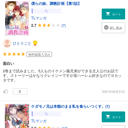
僕らの妹、調教計画【第1話】
TL
カート
TLマンガ
2.7
(7)
試し読み
ひとりごと
無料版購入済み
面白い
2巻まで読みました。5人ものイケメン義兄弟ができる主人公のお話で
す。ストーリーはかなりクレイジーですが逆ハーレム好きなのでヨカッ
タです。
0
2021年06月27日
ケダモノ兄は本能のまま私を食らいつくす。(1)
TL
カート
TLマンガ