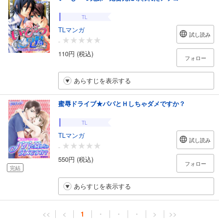
TL
TLマンガ
試し読み
-
110円 (税込)
フォロー
あらすじを表示する
蜜辱ドライブ★パパとＨしちゃダメですか？
TL
TLマンガ
試し読み
-
550円 (税込)
フォロー
完結
あらすじを表示する
<<
<
1
・
・
・
>
>>