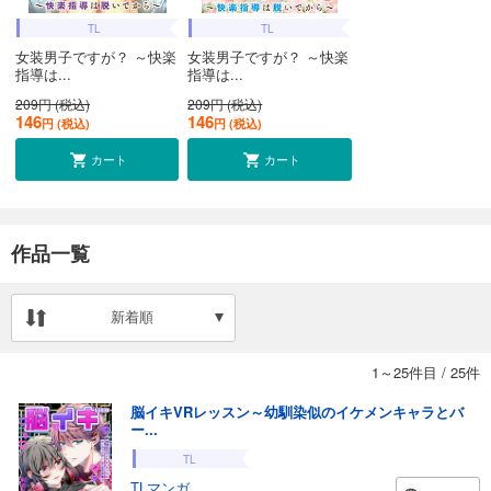
TL
TL
女装男子ですが？ ～快楽
女装男子ですが？ ～快楽
指導は...
指導は...
209円 (税込)
209円 (税込)
146
146
円 (税込)
円 (税込)
カート
カート
作品一覧
新着順
1～25件目
/
25件
脳イキVRレッスン～幼馴染似のイケメンキャラとバ
ー...
TL
TLマンガ