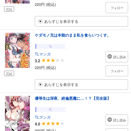
220円 (税込)
フォロー
完結
あらすじを表示する
ケダモノ兄は本能のまま私を食らいつくす。
TL
TLマンガ
試し読み
3.2
220円 (税込)
フォロー
完結
あらすじを表示する
優等生は深夜、絶倫悪魔に…！？【完全版】
TL
TLマンガ
試し読み
4.0
990円 (税込)