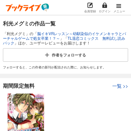
会員登録
ログイン
メニュー
利光メグミの作品一覧
「利光メグミ」の「
脳イキVRレッスン～幼馴染似のイケメンキャラとバ
ーチャルゲームで処女卒業！？～
」「
TL濡恋コミックス 無料試し読み
パック
」ほか、ユーザーレビューをお届けします！
作者を
フォローする
フォローすると、この作者の新刊が配信された際に、お知らせします。
期間限定無料
一覧
>>