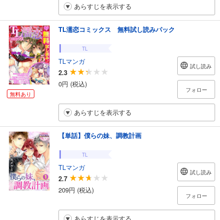
あらすじを表示する
TL濡恋コミックス 無料試し読みパック
TL
TLマンガ
試し読み
2.3
0円 (税込)
フォロー
無料あり
あらすじを表示する
【単話】僕らの妹、調教計画
TL
TLマンガ
試し読み
2.7
209円 (税込)
フォロー
あらすじを表示する