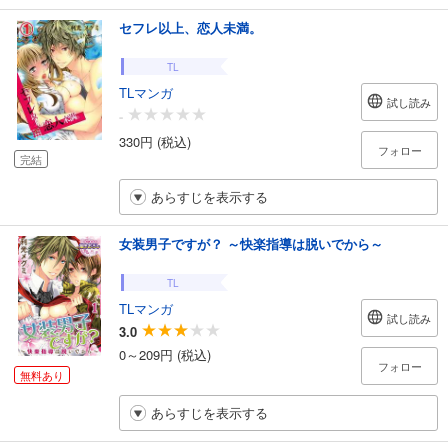
セフレ以上、恋人未満。
TL
TLマンガ
試し読み
-
330円 (税込)
フォロー
完結
あらすじを表示する
女装男子ですが？ ～快楽指導は脱いでから～
TL
TLマンガ
試し読み
3.0
0～209円 (税込)
フォロー
無料あり
あらすじを表示する