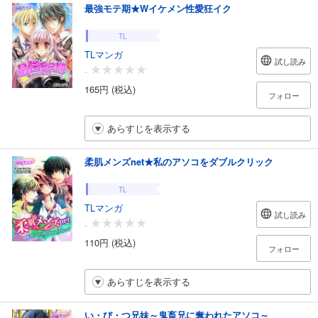
最強モテ期★Wイケメン性愛狂イク
TL
TLマンガ
試し読み
-
165円 (税込)
フォロー
あらすじを表示する
柔肌メンズnet★私のアソコをダブルクリック
TL
TLマンガ
試し読み
-
110円 (税込)
フォロー
あらすじを表示する
い・び・つ兄妹～鬼畜兄に奪われたアソコ～