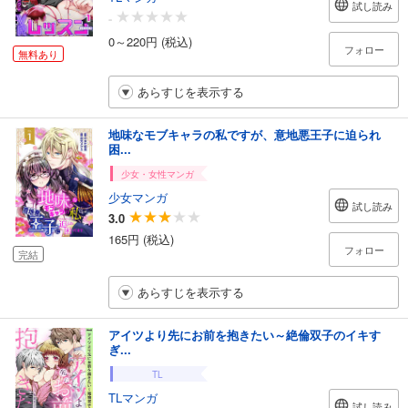
試し読み
-
0～220円 (税込)
フォロー
無料あり
あらすじを表示する
地味なモブキャラの私ですが、意地悪王子に迫られ
困...
少女・女性マンガ
少女マンガ
試し読み
3.0
165円 (税込)
フォロー
完結
あらすじを表示する
アイツより先にお前を抱きたい～絶倫双子のイキす
ぎ...
TL
TLマンガ
試し読み