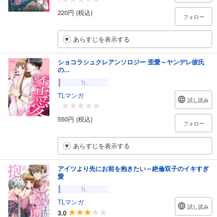
-
220円 (税込)
フォロー
あらすじを表示する
ショコラシュクレアンソロジー 歪愛～ヤンデレ彼氏
の...
TL
TLマンガ
試し読み
-
550円 (税込)
フォロー
あらすじを表示する
アイツより先にお前を抱きたい～絶倫双子のイキすぎ
愛
TL
TLマンガ
試し読み
3.0