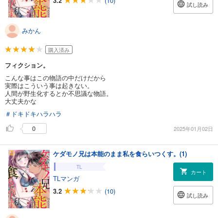
3.2
(10)
試し読み
みかん
購入済み
フィクション。
こんな事はこの物語の中だけだから
実際はこういう事は起きない。
人間が野生化するとか不思議な物語。
大丈夫かな
＃ドキドキハラハラ
0
2025年01月02日
ケダモノ兄は本能のまま私を食らいつくす。(1)
TL
カート
TLマンガ
3.2
(10)
試し読み