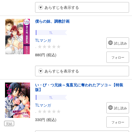
あらすじを表示する
僕らの妹、調教計画
TL
TLマンガ
試し読み
-
880円 (税込)
フォロー
あらすじを表示する
い・び・つ兄妹～鬼畜兄に奪われたアソコ～【特装
版】
TL
TLマンガ
試し読み
-
330円 (税込)
フォロー
完結