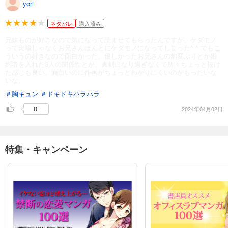
yori
ネタバレ
購入済み
兄妹ものが好きなので気になって読ませてもらったんですが、ケダモノ
って比喩じゃなくお兄さんほんとにケダモノになってしまった^ ^ でもこ
ういうの好きなので面白かった。優しかったお兄さんの豹変ぶりとか婚
約者を入れた3人の関係性とか、真剣になり過ぎなくて所々ちょっと抜け
た感じも良い。面白いのに作画がちょっとわかりにくいのがもったいな
いな。
＃胸キュン
＃ドキドキハラハラ
0
2024年04月02日
特集・キャンペーン