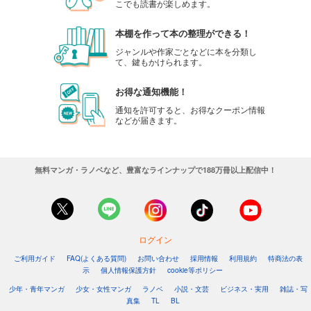
こでも読書が楽しめます。
本棚を作って本の整理ができる！
ジャンルや作家ごとなどに本を分類し
て、鍵もかけられます。
お得な通知機能！
通知を許可すると、お得なクーポン情報
などが届きます。
無料マンガ・ラノベなど、豊富なラインナップで188万冊以上配信中！
ログイン
ご利用ガイド
FAQ(よくある質問)
お問い合わせ
採用情報
利用規約
特商法の表
示
個人情報保護方針
cookie等ポリシー
少年・青年マンガ
少女・女性マンガ
ラノベ
小説・文芸
ビジネス・実用
雑誌・写
真集
TL
BL