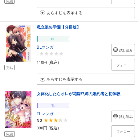
完結
あらすじを表示する
私立浪矢学園【分冊版】
BL
BLマンガ
試し読み
-
110円 (税込)
フォロー
完結
あらすじを表示する
女体化したらオレが花嫁!?姉の婚約者と初体験
TL
TLマンガ
試し読み
3.3
330円 (税込)
フォロー
完結