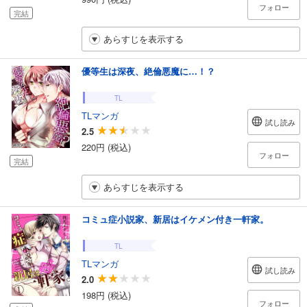
フォロー
完結
あらすじを表示する
優等生は深夜、絶倫悪魔に…！？
TL
TLマンガ
試し読み
2.5
220円 (税込)
フォロー
完結
あらすじを表示する
コミュ症小説家、新居はイケメン付き一軒家。
TL
TLマンガ
試し読み
2.0
198円 (税込)
フォロー