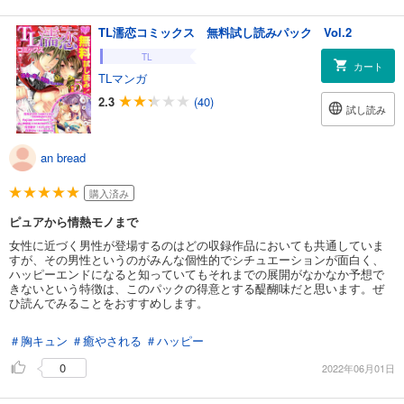
TL濡恋コミックス 無料試し読みパック Vol.2
TL
カート
TLマンガ
2.3
(40)
試し読み
an bread
購入済み
ピュアから情熱モノまで
女性に近づく男性が登場するのはどの収録作品においても共通していま
すが、その男性というのがみんな個性的でシチュエーションが面白く、
ハッピーエンドになると知っていてもそれまでの展開がなかなか予想で
きないという特徴は、このパックの得意とする醍醐味だと思います。ぜ
ひ読んでみることをおすすめします。
＃胸キュン
＃癒やされる
＃ハッピー
0
2022年06月01日