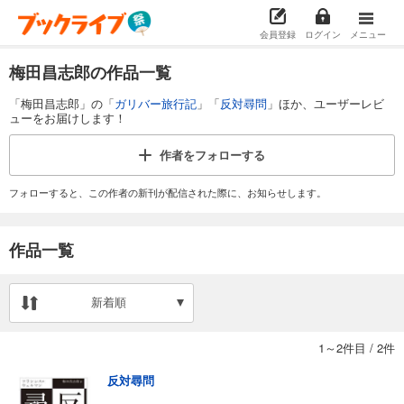
会員登録
ログイン
メニュー
梅田昌志郎の作品一覧
「梅田昌志郎」の「
ガリバー旅行記
」「
反対尋問
」ほか、ユーザーレビ
ューをお届けします！
作者を
フォローする
フォローすると、この作者の新刊が配信された際に、お知らせします。
作品一覧
新着順
1～2件目
/
2件
反対尋問