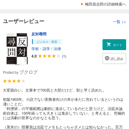
梅田昌志郎の詳細検索へ
ユーザーレビュー
一覧
>>
反対尋問
ビジネス・実用
カート
学術・語学
/
法律
4.0
(1)
試し読み
ブクログ
Posted by
大変面白い。文庫本で700頁と大部だけど、割と早く読めた。
初版1903年。小説でない実務者向けの本が未だに売れているというのは
凄いことだ。
「科捜研」の守備範囲は劇的に進歩しているのだと思うけど、法廷弁論
術自体は、100年経っても大きくは進歩していない、と考えると、究極的
には演劇の世界なのかなとも思う。
（英米の）陪審員は法廷でメモもとっちゃダメとは知らなかった。百万