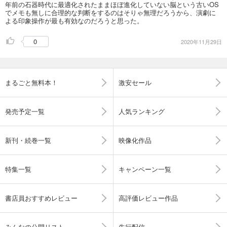
年前の石器時代に最適化されたままほぼ進化していない脳という古いOS
でメモも無しに合理的な判断をするのはそりゃ無理だろうから、演劇に
よる印象操作が最も有効なのだろうと思った。
0
2020年11月29日
まるごと無料本！
激安セール
発売予定一覧
人気ランキング
新刊・続巻一覧
映像化作品
特集一覧
キャンペーン一覧
書店員おすすめレビュー
高評価レビュー作品
みんなの公開リスト
先行配信