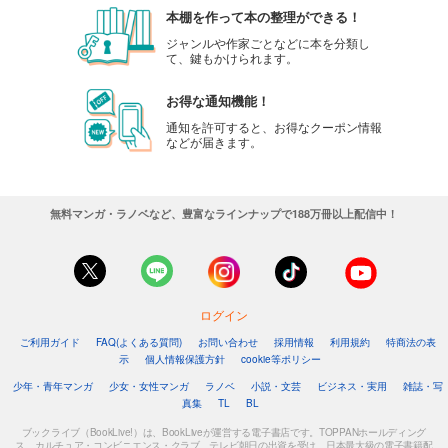
本棚を作って本の整理ができる！
ジャンルや作家ごとなどに本を分類し
て、鍵もかけられます。
お得な通知機能！
通知を許可すると、お得なクーポン情報
などが届きます。
無料マンガ・ラノベなど、豊富なラインナップで188万冊以上配信中！
ログイン
ご利用ガイド
FAQ(よくある質問)
お問い合わせ
採用情報
利用規約
特商法の表
示
個人情報保護方針
cookie等ポリシー
少年・青年マンガ
少女・女性マンガ
ラノベ
小説・文芸
ビジネス・実用
雑誌・写
真集
TL
BL
ブックライブ（BookLive!）は、BookLiveが運営する電子書店です。TOPPANホールディング
ス、カルチュア・コンビニエンス・クラブ、テレビ朝日の出資を受け、日本最大級の電子書籍配