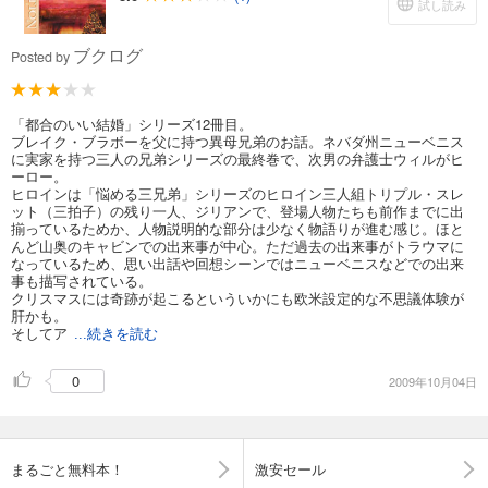
試し読み
ブクログ
Posted by
「都合のいい結婚」シリーズ12冊目。
ブレイク・ブラボーを父に持つ異母兄弟のお話。ネバダ州ニューベニス
に実家を持つ三人の兄弟シリーズの最終巻で、次男の弁護士ウィルがヒ
ーロー。
ヒロインは「悩める三兄弟」シリーズのヒロイン三人組トリプル・スレ
ット（三拍子）の残り一人、ジリアンで、登場人物たちも前作までに出
揃っているためか、人物説明的な部分は少なく物語りが進む感じ。ほと
んど山奥のキャビンでの出来事が中心。ただ過去の出来事がトラウマに
なっているため、思い出話や回想シーンではニューベニスなどでの出来
事も描写されている。
クリスマスには奇跡が起こるといういかにも欧米設定的な不思議体験が
肝かも。
そしてア
...続きを読む
0
2009年10月04日
まるごと無料本！
激安セール