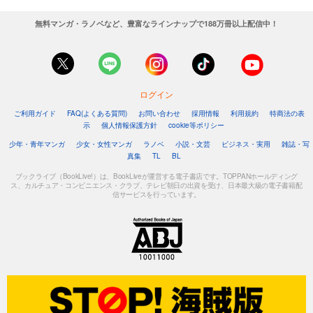
無料マンガ・ラノベなど、豊富なラインナップで188万冊以上配信中！
ログイン
ご利用ガイド
FAQ(よくある質問)
お問い合わせ
採用情報
利用規約
特商法の表
示
個人情報保護方針
cookie等ポリシー
少年・青年マンガ
少女・女性マンガ
ラノベ
小説・文芸
ビジネス・実用
雑誌・写
真集
TL
BL
ブックライブ（BookLive!）は、BookLiveが運営する電子書店です。TOPPANホールディング
ス、カルチュア・コンビニエンス・クラブ、テレビ朝日の出資を受け、日本最大級の電子書籍配
信サービスを行っています。