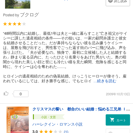
試し読み
ブクログ
Posted by
“48時間以内に結婚し、最低1年は夫と一緒に暮らすこと”亡き祖父がケイ
シーに課した遺産相続の条件――その狙いは、一家の顧問弁護士と彼女
を結婚させることだった。だが鼻持ちならない彼を忌み嫌うケイシー
は、屋敷を飛び出すと、男性客でごった返す街のバーに飛び込み、声を
張り上げた。「夫が必要なの。独身で、最初に立候補した人と結婚する
わ」静まり返る店内に、たったひとり名乗りをあげた男がいた。奥の暗
闇から現れた美しい顔と世にも冷たい瞳を見た瞬間、危険を感じると同
時に、ケイシーは心を奪われた……。
ヒロインの遺産相続のための偽装結婚。けっこうヒーローが偉そう。雇
われているにしては、好き勝手な感じ。でもヒロイ
...続きを読む
0
2009年10月13日
クリスマスの誓い 都合のいい結婚：悩める三兄弟 ＩＩＩ
小説・文芸
カート
ハーレクイン・ロマンス小説
3.0
(1)