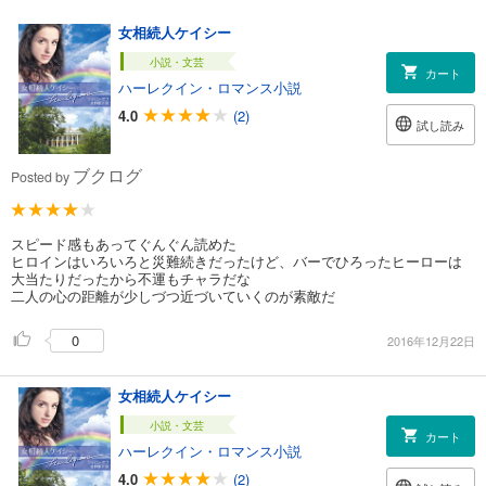
女相続人ケイシー
小説・文芸
カート
ハーレクイン・ロマンス小説
4.0
(2)
試し読み
ブクログ
Posted by
スピード感もあってぐんぐん読めた
ヒロインはいろいろと災難続きだったけど、バーでひろったヒーローは
大当たりだったから不運もチャラだな
二人の心の距離が少しづつ近づいていくのが素敵だ
0
2016年12月22日
女相続人ケイシー
小説・文芸
カート
ハーレクイン・ロマンス小説
4.0
(2)