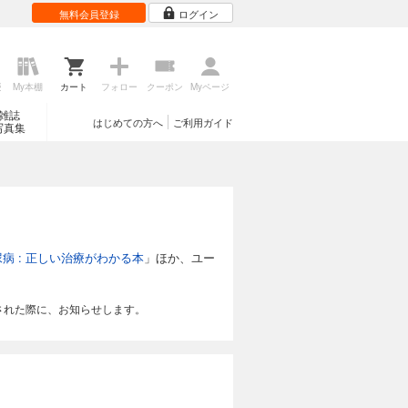
無料会員登録
ログイン
歴
My本棚
カート
フォロー
クーポン
Myページ
雑誌
はじめての方へ
ご利用ガイド
写真集
病 : 正しい治療がわかる本
」ほか、ユー
された際に、お知らせします。