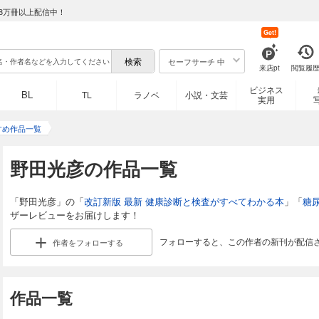
8万冊以上配信中！
Get!
セーフサーチ 中
来店pt
閲覧履
ビジネス
BL
TL
ラノベ
小説・文芸
実用
すめ作品一覧
野田光彦の作品一覧
「野田光彦」の「
改訂新版 最新 健康診断と検査がすべてわかる本
」「
糖尿
ザーレビューをお届けします！
フォローすると、この作者の新刊が配信
作者を
フォローする
作品一覧