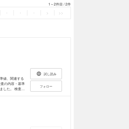
1～2件目
/
2件
・
・
・
>
>>
試し読み
準値、関連する
フォロー
ました。 検査結
立つ知識をお伝
の受け止め方 Ⅱ
・尿検査でわかる
査 ❺ 血栓・止
査 ❽ 腫瘍マー
査 ⓬ 妊娠に関す