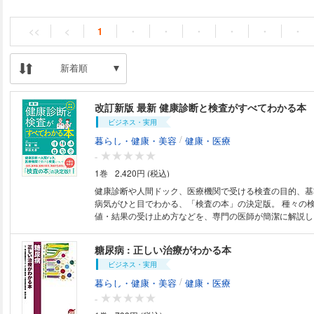
<<
<
1
・
・
・
・
・
・
新着順
改訂新版 最新 健康診断と検査がすべてわかる本
ビジネス・実用
/
暮らし・健康・美容
健康・医療
-
1巻
2,420円 (税込)
健康診断や人間ドック、医療機関で受ける検査の目的、基
病気がひと目でわかる、「検査の本」の決定版。 種々の検査の内容・基準
値・結果の受け止め方などを、専門の医師が簡潔に解説し
果を最大限に有効に生かして健康を維持していくために役
えします。 【本書目次】 Ⅰ 健康診断の受け方と結果の生かし方 ❶ 正しい
糖尿病 : 正しい治療がわかる本
検査の受け方・検査値の見方 ❷ 健康診断のねらいと結果
ビジネス・実用
各検査の新知識 検査を受ける前に 検査の種類 血液検査
こと ❶ 身体計測 ❷ 血圧測定 ❸ 血液生化学検査 ❹ 血球検
/
暮らし・健康・美容
健康・医療
血検査 ❻ 炎症マーカー・免疫学的検査 ❼ 輸血・血液型検
-
カー検査（がんの検査） ❾ 感染症検査 ❿ 尿検査 ⓫ 便検