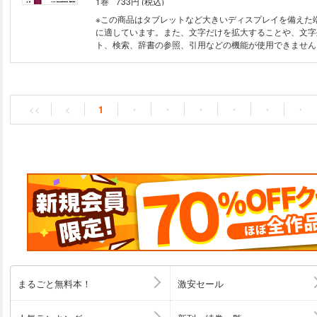
1巻
733円 (税込)
る検査 ⓭ 病理検査 ⓮ その他の検体検査 ⓯ 生理機能検査
の検査 ⓱ 画像診断（Ｘ線・超音波・内視鏡・核医学） ⓲
※この商品はタブレットなど大きいディスプレイを備えた
査、染色体検査 Ⅲ おもな病気と検査 ❶ 脳・神経・筋の病
に適しています。また、文字だけを拡大することや、文字
❸ 耳の病気 ❹ 鼻・のどの病気 ❺ 心臓・血管の病気 ❻ 
ト、検索、辞書の参照、引用などの機能が使用できません。 薬の選択
気 ❼ 食道・胃・腸の病気 ❽ 肝臓・胆道の病気／膵臓の病
じめ、血糖値を下げる効果的な治療法を解説。最新の標準
尿器・男性性器の病気 ❿ 血液の病気 253 ⓫ 内分泌の病
状腺、副腎の病気など） ⓬ 代謝異常による病気 ⓭ 免疫
（膠原病など） ⓮ 骨・関節・筋肉の病気 ⓯ 性感染症 ⓰ 
な検査の基準値一覧 さくいん
<<
<
1
・
・
・
・
・
・
まるごと無料本！
激安セール