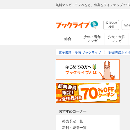
無料マンガ・ラノベなど、豊富なラインナップで18
絞り込み
検索
少年・青年
少女・女性
総合
マンガ
マンガ
電子書籍・漫画 ブックライブ
野田光彦おす
おすすめコーナー
発売予定一覧
新刊・続巻一覧