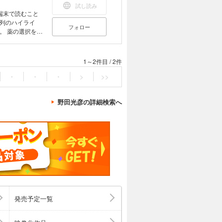
 ⓰ 眼科・耳鼻科
試し読み
 遺伝子関連検
端末で読むこと
気 ❷ 目の病気
列のハイライ
フォロー
気道・呼吸器の病
をは
気 ❾ 腎臓・泌
治療。
気（脳下垂体、甲
異常による病気
1～2件目
/
2件
女性の病気 おも
・
・
・
>
>>
野田光彦の詳細検索へ
発売予定一覧