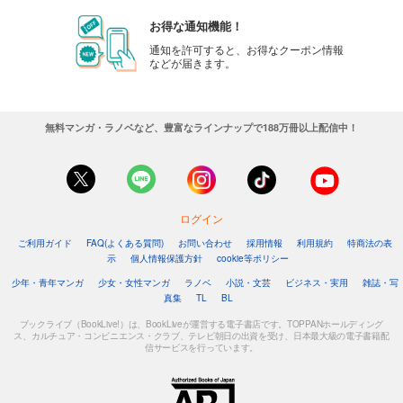
お得な通知機能！
通知を許可すると、お得なクーポン情報
などが届きます。
無料マンガ・ラノベなど、豊富なラインナップで188万冊以上配信中！
ログイン
ご利用ガイド
FAQ(よくある質問)
お問い合わせ
採用情報
利用規約
特商法の表
示
個人情報保護方針
cookie等ポリシー
少年・青年マンガ
少女・女性マンガ
ラノベ
小説・文芸
ビジネス・実用
雑誌・写
真集
TL
BL
ブックライブ（BookLive!）は、BookLiveが運営する電子書店です。TOPPANホールディング
ス、カルチュア・コンビニエンス・クラブ、テレビ朝日の出資を受け、日本最大級の電子書籍配
信サービスを行っています。