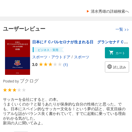
清水秀雄の詳細検索へ
ユーザーレビュー
一覧
>>
日本にＦＣバルセロナが生まれる日 グランセナＦＣ計画
ビジネス・実用
カート
スポーツ・アウトドア
/
スポーツ
3.0
(1)
試し読み
ブクログ
Posted by
サッカーを会社にすると、の本。
うまくいくのか？と疑うあたりが保身的な自分の性格だと思った。で
も、日本にスペイン的なサッカー文化を！という夢の話と、収支目線の
リアルな話がバランス良く書かれていて、すでに起動に乗っている理由
がわかる気がした。
新潟の人に聞いてみよ。