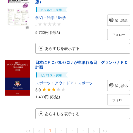
版）
ビジネス・実用
学術・語学
/
医学
試し読み
-
5,720円 (税込)
フォロー
あらすじを表示する
日本にＦＣバルセロナが生まれる日 グランセナＦＣ
計画
ビジネス・実用
スポーツ・アウトドア
/
スポーツ
試し読み
3.0
1,430円 (税込)
フォロー
あらすじを表示する
<<
<
1
・
・
・
>
>>