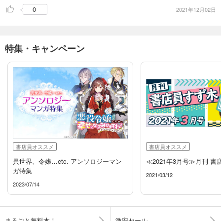
0
2021年12月02日
特集・キャンペーン
書店員オススメ
書店員オススメ
異世界、令嬢…etc. アンソロジーマン
≪2021年3月号≫月刊 
ガ特集
2021/03/12
2023/07/14
まるごと無料本！
激安セール