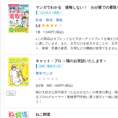
シャリストとして企業の会計を正しく導くのが公認会計士
マンガでわかる 後悔しない！ わが家での看取
らがどんな場面で活躍してるのか、実際にあり得る５つの
ビジネス・実用
でわかりやすく伝えます。実在の公認会計士、松本翔氏を
人公の事件簿として、起業、倒産、M&A、消費税、監査
/
社会・政治
福祉
を解決していきます。
3.5
1巻
1,540円 (税込)
※この商品はタブレットなど大きいディスプレイを備えた
に適しています。また、文字だけを拡大することや、文字
ト、検索、辞書の参照、引用などの機能が使用できません。 【電子版
注意事項】 ※一部の記事、画像、広告、付録が含まれてい
像が修正されている場合があります。 ※応募券、ハガキな
キャット・プロ ～猫のお世話いたします～
だけません。 ※掲載時の商品やサービスは、時間の経過に
少年・青年マンガ
終了している場合があります。 ※この商品は固定レイアウ
おります。 以上、あらかじめご了承の上お楽しみください。 病院で
青年マンガ
く、住み慣れた自宅で、人生の最期をむかえる時代がやっ
-
で納得して最期を迎えるための必読書です。 ●超高齢化が進む中で、病院
全2巻
385～440円 (税込)
ではなく、住み慣れた自宅で、人生の最期をむかえる時代
す。自宅で納得して最期を迎えるための必読書です。 ●マ
猫が大好きな田中彼方（たなかかなた）の将来の夢は…猫
完結
看取って」「命が燃え尽きる死はこうして訪れる」「１７
るプロのグルーマー！動物専門学校に通う彼方と一緒に猫
さを忘れさせてくれた讃美歌」「最期まで自分の意思を貫
う！
「一人暮らしの父親の最期を看取った息子たち」……自宅
最期を、徹底取材で実例マンガ化。 ●実用情報……「自分
ねこ飼道
ごしたいか、周囲に知らせよう」「痛みや苦しみをやわら