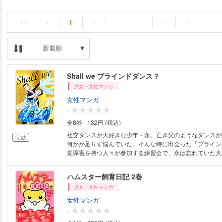
<<
<
1
・
・
・
・
・
・
新着順
Shall we ブラインドダンス？
少女・女性マンガ
女性マンガ
-
全8巻
132円 (税込)
社交ダンスが大好きな少年・永。亡き父のようなダンスが
完結
何かが足りず悩んでいた。そんな時に出会った「ブライン
覚障害を持つ人々が参加する練習会で、永は忘れていた大
出す。だが、そんな永に思いもよらない壁が次々と立ちは
に…。ひとりの青年がブラインドダンスを通して人生を取
ハムスター飼育日記 2巻
ン・ストーリー！ 第1話
少女・女性マンガ
女性マンガ
-