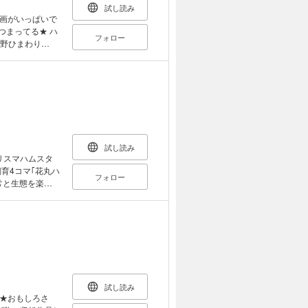
試し読み
画がいっぱいで
つまってる★ ハ
フォロー
夏野ひまわり
鯛[ハムスター日
ル&ノフのこれで
ラブリーほお袋
試し読み
カリスマハムスタ
育4コマ｢花丸ハ
フォロー
常と生態を楽し
試し読み
援★おもしろさ