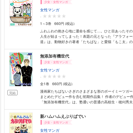
期の3か月にかかる在宅医療費」「在宅医の探し方・選び
少女・女性マンガ
らしの療養を支える介護サービス」……自宅での最期を後
女性マンガ
めに必要な情報を紹介。 ●１０００人以上の最期を看取っ
-
場純先生がアドバイス。マンガ担当のたちばないさぎさん
フとして、数々の看取りの現場の取材にあたっています。 千場 純（チ
1～3巻
660円 (税込)
ジュン）：三輪医院院長。医学博士。1975年名古屋大学
ふわふわの抱き心地に運命を感じて…。ひと目あったその
浜市立大学附属病院第一内科、国立横須賀病院（現横須賀
人生が始まってしまった！表題の元となった『アラフォー
院）内科第一医長、医療法人社団聖ルカ会パシフィック・
道』は、動物好きの著者「たちばな」と愛猫「もこ太」の
などを経て現職。在宅死率全国第１位（およそ４人に１人
4コマ猫まんがです。動物好きだけど猫を飼うのは初めて
須賀市で「在宅看取り」の普及に取り組む。「在宅看取り
念願の猫を飼うことにした。事前勉強もバッチリすませた
でに1000人以上を看取り、2019年1月には日本医師会が
無添加有機世代
ターで出会った子猫に一目惚れ、その子を引き取ることに
大賞」を受賞。各地での講演活動も活発に行っている。医
少女・女性マンガ
名づけた愛猫と猫あるあるを楽しんでいたけれど…ん？ 
地域作りに力を入れており、地域住民の交流の場「しろい
ょっと身体がデカくない！？他にもショートストーリー5本
女性マンガ
設している。さらに病院スタッフとしてマンガ家を採用し
かほかの絆』はペットショップとの契約トラブルと解決の
をマンガ化して病院発行の冊子に掲載するなど、情報発信
-
ゆくえ』はマンション住人同士のペットトラブルを描いた
1968年神奈川県横須賀市生まれ。現在も横須賀在住。19
全1巻
660円 (税込)
さんいらっしゃい』地域猫にまつわる物語。 『わすれが
ュー後、少女漫画誌、女性誌、猫漫画誌などに作品を多数
の仕事する青年と故人が残した猫の物語。 『夏の夜 猫
漫画家たちばないさぎのさまざまな形のボーイミーツガー
東京メディア芸術学部マンガ分野非常勤講師、日本漫画家
完結
愛護の学生団体の勉強会のレポート漫画。 猫と暮らすの
まとめたデビュー作を含む初期作品集！ 作者のデビュー
マンガ学会会員、日本在宅医療連合学会会員。2016年よ
然と手に入れられる4コマ漫画やショートストーリーが満
「無添加有機世代」は、塾通いの普通の高校生・穂刈秀夫
の会三輪医院非常勤職員（地域支援員）として、患者さん
道』シリーズ第1巻。すべてはここから始まった！
屋の娘・木村生子が奏でる異色ラブコメディ。ふたりはい
漫画やイラストを作成し、病院が発行する冊子などで発表
生だが、成績はいつも自宅の定食屋の手伝いに忙しく、ろ
新ハムハムえぶりばでい
いない生子の方が常に優っていた。言いたいことを言い合
少女・女性マンガ
互いが気になっている秀夫と生子。そんななか、生子はあ
内密に「元気が出る薬」を製造し始める。その情報は地元
女性マンガ