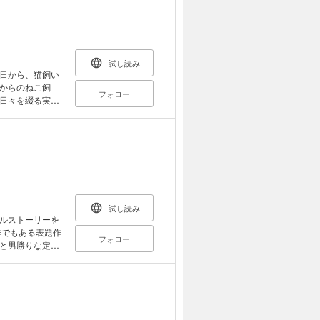
方」「ひとり暮
悔なく迎えるた
てきた医師の千
は病院のスタッ
バ
試し読み
医学部卒業後、横
日から、猫飼い
市うわまち病
からのねこ飼
ホスピタル院長
フォロー
日々を綴る実録
）の神奈川県横
♪のたちばなは、
医」として今ま
ある日、シェル
主催する「赤ひげ
。「もこ太」と
療を中心とした
あれ、この子ち
にじの家」を開
を収録。 『ほ
、患者の体験談
物語。 『約束の
にも努める。
物語。 『地域猫
92年漫画家デビ
たみ』は遺品整理
掲載。宝塚大学
試し読み
の勉強会』は動物
ルストーリーを
協会会員、日本
に必要な情報を自
作でもある表題作
り社会福祉法人心
フォロー
載の『ねこ飼
と男勝りな定食
の人生を伝える
とこ同士の同級
している。
くに勉強をして
いながらも、お
る依頼を受け、
を仕切る反社会