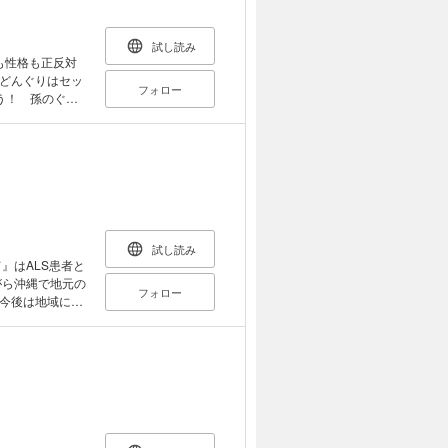
気が出る薬」作
にその身にも危
たりの関係は進
試し読み
ビッグ・チャレン
も性格も正反対
るひとり暮らし
どんぐりはセッ
フォロー
お掃除で1日5
う！ 孫のぐり
ったが、そこに
りよりもゴハン
フェが舞台のこだ
ゃケガが心配だ
止めるのは、バ
が美しい王子さ
ながらハードボイ
ばな家のハムス
チーフにしたラブ
ムスターがいな
に米軍キャンプ
熱的な恋の物
！
試し読み
』はALS患者と
がら沖縄で地元の
フォロー
今後は地域に情
先、美玲の身体に
症（きんいしゅ
体の機能が失われ
び働きはじめる
ならない。 身
玲は感じてい
管切開の手術を勧
 手術をしてま