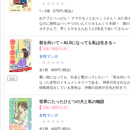
勢力も資金源として知ることとなった。生子の怪しい「元
-
りを同級生の青木と共に阻止しようとする秀夫だが、つい
1～3巻
275円 (税込)
険が及ぶ。果たして、この危機を乗り越えられるのか？ふ
展するのか？ 「愛とほこりのある限り」は第17回HMC
おデブとべっぴん！ ナマケモノとおりこうさん！ みた目
ジ賞の佳作、というレア作品。お掃除の仕事で生計を立て
なのに相性はバッチリのいんぐり＆もんぐり夫婦！ 娘の
の中條くんは、ある日、破格の依頼を受ける。住み込みの
カチさんで、早くエサをもらおうと2本足で歩いてきちゃ
万、三食昼寝付き。好条件に惹かれてやってきた大邸宅だ
ぐりとくまっぺをお見合いさせたけど、くまっぺは子づく
は謎めいた少女がいて…。 「遅咲きのマンデリン」はカ
が優先！？ もんぐりは運動不足で爪が伸び放題、これじ
前を向いて～ALSになっても私は生きる～
わり珈琲ラブストーリー。カフェの娘みゆきのハートを射
よ～。新入りのゴールデンハムスター・しろっぷは毛並み
イトの山下か常連の静馬か！？ 「碧い瞳の肖像」は短編
少女・女性マンガ
まなのに、エサをあげると指にかみつく狂暴ハム！ たち
ルド映画のような物語。 「弓張月の頃に」は流鏑馬をモ
ターは個性豊かで毎日ドタバタの連続。愛嬌たっぷりのハ
女性マンガ
コメディ。 4コママンガ「ちんちら本舗」、戦後の混乱期
い生活なんて考えられない！
-
の食堂でウェートレスとして働いた逞しい女性・チカの情
語。 万華鏡のような景色を魅せる作品群をDLしちゃおう
全1巻
660円 (税込)
重い病になっても、社会と繋がっていたい！ 『前を向いて
完結
なった女性のドキュメンタリーである。 神奈川生まれな
情報発信をしている美玲は、沖縄の自然や文化が好きで、
報発信のリーダーを育成したいと考えていた。 そんな矢
異変が起こる。 くだされた診断はALS/筋萎縮性側索硬化
世界にたったひとつの犬と私の物語
くせいそくさくこうかしょう）。 運動神経系が老化し身
少女・女性マンガ
ていく原因不明の難病だった。 美玲は動けるうちはと再
が、希望を打ち砕くように病気は進行する。 呼吸すらまま
女性マンガ
体が動くことはあたりまえではなくて奇跡的なことと、美
-
た。 ついに喉を切って穴を開け、人工呼吸器をつける気
全1巻
440円 (税込)
められる。 外に出られなくなり、声も失う可能性も高い。