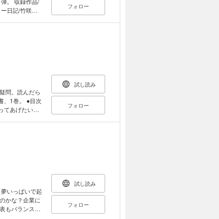
録作品/
フォロー
ター日記/竹咲輝
ちばないさぎ[くま
す100ヶ条]/サ
試し読み
疑問。読んだら
、1巻。 ●目次
フォロー
守ってあげたい快
/ハムスターの病
試し読み
 夢いっぱいで起
のかな？企業に
フォロー
表もバランスシ
い、監査のスペ