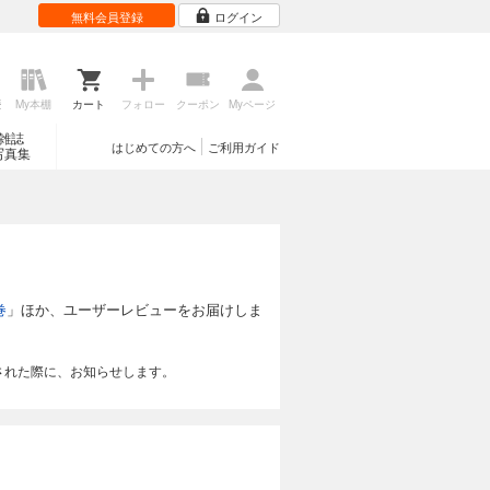
無料会員登録
ログイン
歴
My本棚
カート
フォロー
クーポン
Myページ
雑誌
はじめての方へ
ご利用ガイド
写真集
巻
」ほか、ユーザーレビューをお届けしま
された際に、お知らせします。