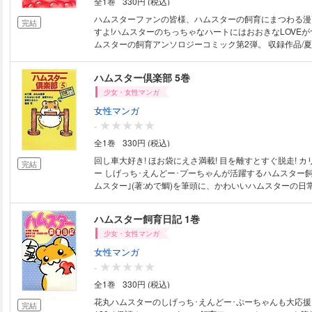
全1巻
330円 (税込)
ハムスターファンの皆様、ハムスターの飼育にまつわる漫
完結
すよ!ハムスターのちっちゃなハートにはおおきなLOVEが
ムスターの飼育アンソロジーコミック第2弾。 収録作品/
[GOGO!ゴールデン'S]/竹咲輝[こつぶの日常茶飯事]/ めで
記]/たちばないさぎ[くまっぷ×くまっぷ]/福田由美子[スミ
ハムスター倶楽部 5巻
も★シスター]/立明彦[カム･カム☆ハムスター]/黒木里加[
少女・女性マンガ
★]/黒崎さつき[これが私のハムスター人生]
女性マンガ
-
全1巻
330円 (税込)
回し車大好き! ほお袋にえさ満載! 目を離すとすぐ脱走! 
完結
ー しげっち･えんどー･プーちゃんが活躍するハムスター飼
ムスター｣(著:めで鯛)を筆頭に、かわいいハムスターの日
く描いたハムスターアンソロジーコミック!! 第5巻。
ハムスター飼育日記 1巻
少女・女性マンガ
女性マンガ
-
全1巻
330円 (税込)
花丸ハムスターのしげっち･えんどー･ぷーちゃんも大応
完結