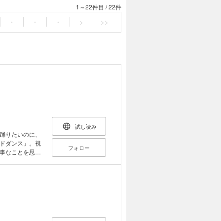
1～22件目
/
22件
・
・
・
>
>>
試し読み
踊りたいのに、
ドダンス」。視
フォロー
事なことを思い
だかること
り戻すヒューマ