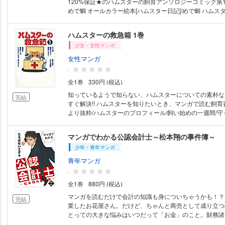
120%保証★のハムスターの飼育アンソロジーコミック第1弾。 収
めで鯛 オールカラー絵本[ハムスター日記]/めで鯛 ハムス
[私の王子様●]/黒崎さつき[これが私のハムスター人生]/た
っぷ×くまっぷ]/白泉セリエ[王子様と私]/めで鯛[ペットと暮ら
ハムスターの救急箱 1巻
ロン･ド･ハムスター
少女・女性マンガ
女性マンガ
-
全1巻
330円 (税込)
知っているようで知らない、ハムスターについての素朴な
完結
すぐ解決!! ハムスターを知りたいとき、マンガで読む飼育書
より抜粋/ハムスターのプロフィール/飼い始めの一週間/
適生活/困ったときのトラブル対応策/ハムスターの子育て
気 予防と対応策
マンガでわかる公認会計士～松本翔の事件簿～
少年・青年マンガ
青年マンガ
-
全1巻
880円 (税込)
マンガを読むだけで会計の知識も身についちゃうかも！？
完結
業したお花屋さん。だけど、ちゃんと商売として成り立つ
とっての大きな悩みはいつだって「お金」のこと。財務諸
ートもちゃんと機能してるのかな？そうした企業に寄り添