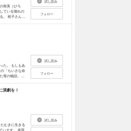
試し読み
に担当医が伝えて
の裕美（ひろ
している憧れの
フォロー
目を通して、心温
る。 裕子さんは
が大きいため実施
ターで仔犬たち
た家で、人生の最
命をひとつでも救
ション」と語
（たもつ）と一
がいた。 千場
は、自身の不妊治
る。 人生の最期
ワーをもらって
が起きて……。
は大切とはいえ、
ルターで働き始
用できる理想の歯
。 軽い気持ちで
試し読み
作ろう！」と歯科
ゴン太とそっく
った。 もしもあ
を追い求めた。
長してゆくまゆの
題の「ちいさな命
の想像を超える
フォロー
たエドと過ごせる
た母の物語。検
死が交錯する患
ルカを保護しよう
・拓哉にくださ
々の前向きな意思
 動物に寄り添っ
こしていたが、大
キュメンタリー
に演劇を！
イズ！
治療費に追い詰
た方がいいと前を
て、小さな命の運
族の物語。 ち
の祖父は楽しみに
替わるように子ど
試し読み
 それでもちづる
ひたむきに生きる
フ・ワーク」は娘
ています。 表題