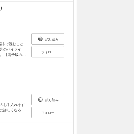
の仕事です。彼
り
ケースをマンガ
モデルにした主
などに起こる問題
試し読み
端末で読むこと
列のハイライ
フォロー
のご
ない、または画
どはご利用いた
ともない提供が
トで作成されて
はな
てきます。自宅
がやってきま
試し読み
ンガ……「母を
のお手入れをす
年間の闘病の辛
に詳しくなろ
フォロー
き通した父」
で迎える人生の
の最期をどうす
げるには」「最