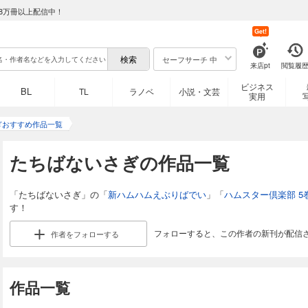
8万冊以上配信中！
Get!
セーフサーチ 中
来店pt
閲覧履
ビジネス
BL
TL
ラノベ
小説・文芸
実用
ぎおすすめ作品一覧
たちばないさぎの作品一覧
「たちばないさぎ」の「
新ハムハムえぶりばでい
」「
ハムスター倶楽部 5
す！
フォローすると、この作者の新刊が配信
作者を
フォローする
作品一覧