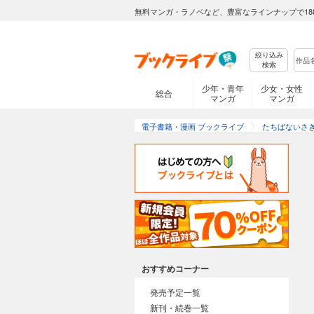
無料マンガ・ラノベなど、豊富なラインナップで18
絞り込み
検索
少年・青年
少女・女性
総合
マンガ
マンガ
電子書籍・漫画 ブックライブ
たちばないさ
おすすめコーナー
発売予定一覧
新刊・続巻一覧