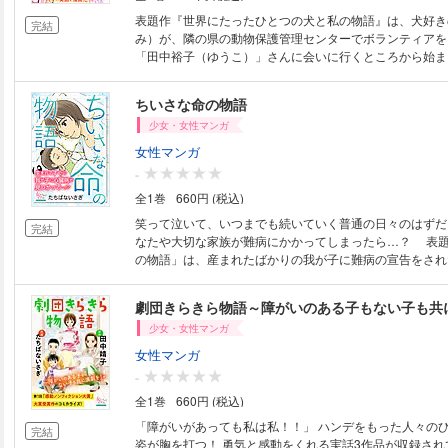
で生きる意味を見つけられず絶望する美玲。 そんな彼女
表題作『世界にたったひとつの犬と私の物語』は、犬好き
完結
くれた一縷（いちる）の希望とは…？ 『そして穏やかな時間を』は、実在
み）が、隣の県の動物保護管理センターでボランティアを
する病院（三輪病院）が舞台。 そこで働く看護師・南の
「田中裕子（ゆうこ）」さんに会いに行くところから始ま
まる訪問診療の現場を伝える。 訪問診療は行う側の負担
行政に掛け合ってボランティアを始め、動物保護管理セン
する医師は少ない。 しかし院長・千場医師は「住み慣れ
のシャンプーをしていた。 殺処分されてしまう犬たちの
ちいさな命の物語
期を飾れる手伝いをしたい。それが医師としてのモチベー
いたくて行動したという裕子さんに裕美も共感し、夫の保
る。 南が訪問する家庭には、末期の膵臓ガン患者の廣政氏
少女・女性マンガ
緒に彼女を手伝い始める。 裕子さんと仲間になった裕美
医師は、余命が一ヶ月と宣言された廣政氏にある提案をす
療のつらい日々も、たくましく前向きな裕子さんから、パ
女性マンガ
を飾る手伝いとは…？ 『笑顔が生まれた日』は口腔ケア歯ブラシ「くるリ
乗り越えていく。 そんなある日、裕子さんに大きな異変
-
ーナ」誕生にまつわる長編力作。 介護の現場では歯磨き
『エド～シェルターの犬～』は捨てられた老犬エドとシェ
介護者の負担も大きい。 意識のない人や痴呆の人にも使
全1巻
660円 (税込)
めたまゆの目を通して、シェルターのリアルな日々を描く
ブラシ。 神奈川の歯科医師山口は「無いなら自分たちで
シェルターのバイトを始めたまゆは、そこで昔飼っていた
笑って泣いて、いつまでも続いていく普通の日々のはずだ
完結
衛生士の素子たちを巻き込みながら、理想のケア歯ブラシ
りな犬、エドと出会う。 楽しくも忙しい仕事を通して成
なたや大切な家族が難病にかかってしまったら…？ 表
そうしてできあがった「くるリーナ」だったが、山口たち
傍らには、いつもエドが寄り添っていた。 けれど年老い
の物語」は、産まれたばかりの我が子に難病の宣告をされ
働きがあることがわかった。 現場での効果とは…？ 生と
時間には限りがあって……。 他にも、傷ついた野生のイ
診で異常が見つかり、大きな病院で精密検査を受けた息子
者や医師、介護者たちのリアル。 厳しい現実を生きる人
と奮闘するダイバーたちの物語『三日月色の涙』を収録。
れた病名は「両大血管右室起始症」。 すでに心不全を起
や温かな交流に涙が溢れるリアルな現場を伝える感動のド
劇団きらきら物語～障がいのある子もない子も共
て生きる人々の熱い想いが心を揺らす感動実話をコミカラ
きな手術を受けるにはまだ小さく、非協力的な夫や多額の
3編。
少女・女性マンガ
められていく。 疲れ果てた日々の中、同じ人生なら笑っ
向く母は、夫と別れを決め拓哉の手術に臨んだ。 果たし
女性マンガ
命は？ 「陽だまりの想い」は授かった命を見守り続ける家
-
ずるは結婚前から夫の家族と仲良しだった。 けれど、夫
全1巻
660円 (税込)
していた曾孫の顔を見る前に逝ってしまう。 祖父と入れ
もを授かるが、切迫早産をはじめ、出産トラブルが続く。
「障がいがあっても私は私！！」 ハンデをもった人々の
完結
は、いつも見守ってくれる存在を感じていた。 「グリー
姿が胸を打つ！ 勇気と感動をくれる実話3作品が収録され