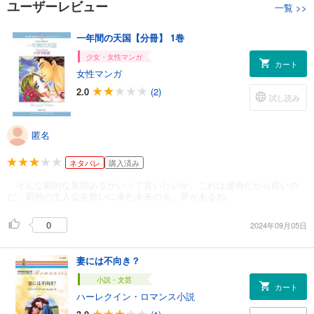
ユーザーレビュー
一覧
>>
一年間の天国【分冊】 1巻
少女・女性マンガ
カート
女性マンガ
2.0
(2)
試し読み
匿名
ネタバレ
購入済み
そんな劇的な展開あるかいって言いたいが、これは漫画だから良いの
だ。窮地の主人公を救いに来た未来の夫。夢があるね。
0
2024年09月05日
妻には不向き？
小説・文芸
カート
ハーレクイン・ロマンス小説