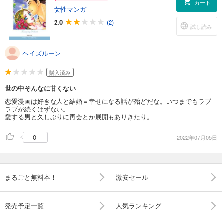
カート
女性マンガ
2.0
(2)
試し読み
ヘイズルーン
購入済み
世の中そんなに甘くない
恋愛漫画は好きな人と結婚＝幸せになる話が殆どだな。いつまでもラブ
ラブが続くはずない。
愛する男と久しぶりに再会とか展開もありきたり。
0
2022年07月05日
まるごと無料本！
激安セール
発売予定一覧
人気ランキング