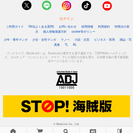
ログイン
ご利用ガイド
FAQ(よくある質問)
お問い合わせ
採用情報
利用規約
特商法の表
示
個人情報保護方針
cookie等ポリシー
少年・青年マンガ
少女・女性マンガ
ラノベ
小説・文芸
ビジネス・実用
雑誌・写
真集
TL
BL
ブックライブ（BookLive!）は、BookLiveが運営する電子書店です。TOPPANホールディング
ス、カルチュア・コンビニエンス・クラブ、テレビ朝日の出資を受け、日本最大級の電子書籍配
信サービスを行っています。
© BookLive Co., Ltd.