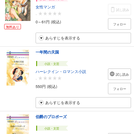
女性マンガ
試し読み
-
0～61円 (税込)
フォロー
無料あり
あらすじを表示する
一年間の天国
小説・文芸
ハーレクイン・ロマンス小説
試し読み
-
550円 (税込)
フォロー
あらすじを表示する
伯爵のプロポーズ
小説・文芸