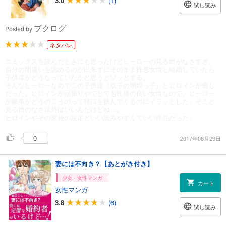
3.0
(1)
試し読み
ブクログ
Posted by
ネタバレ
コミックスを読んだときにも思ったけどヒーローの見る目がなさすぎ。
自分の間違いを認めるのが出来ずにそのまま性悪女性と結婚していたら
子供達がどうなっていたかと思うとゾッとする。
そんなヒーローなのでこの子供達（双子の甥姪っ子）とヒロインが癒し
だった。ヒロインが頑張りやでとても性格の良い女性なので、ヒーロー
が家事がどうのこうのって軽口を挟んでくるのにイラッとした。そこと
見る目のなさ以外はいいんだけどね…。
ヒロインやその家族の設定といい読みやすくていい作品だった。
0
2017年06月29日
妻には不向き？【あとがき付き】
少女・女性マンガ
カート
女性マンガ
3.8
(6)
試し読み