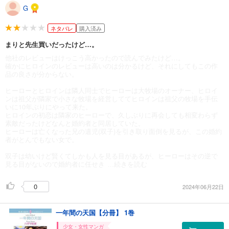
G
ネタバレ
購入済み
まりと先生買いだったけど…。
他社のレビューはけっこう高かったので読んでみたけど…。
確かにヒロインのレビューは高いのは分かるけど、それにしてもこの作
品の良さが分からない。
ヒーローとヒロインは隣人同士でヒーローは大牧場のオーナー、ヒロイ
ンは祖父が隣家で小さな牧場を経営しててヒロインは祖父の牧場を手伝
いに10年ぶりにやって来た。
ヒロインの初恋は隣家のヒーローで、久しぶりに再会しても相変わらず
素敵だったけどなんと婚約者と同居していた。
ヒーローは亡くなった兄の遺児(双子)を引き取り面倒を見るが、この婚約
者がとんでもない女で。
双子は幼いけど賢くてしかも人を見る目があるが、ヒーローはその逆で
見る目がないので婚約者に任せき
...続きを読む
0
2024年06月22日
一年間の天国【分冊】 1巻
少女・女性マンガ