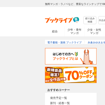
無料マンガ・ラノベなど、豊富なラインナップで18
絞り込み
検索
少年・青年
少女・女性
総合
マンガ
マンガ
電子書籍・漫画 ブックライブ
永倉みゆきお
おすすめコーナー
発売予定一覧
新刊・続巻一覧