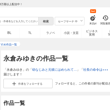
8万冊以上配信中！
Get!
セーフサーチ 中
来店pt
閲覧履
ビジネス
BL
TL
ラノベ
小説・文芸
実用
すすめ作品一覧
永倉みゆきの作品一覧
「永倉みゆき」の「
幼なじみと元彼にはめられて…
」「
社長の命令は×××
届けします！
フォローすると、この作者の新刊が配信
作者を
フォローする
作品一覧