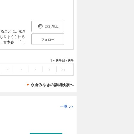
試し読み
スることに…永倉
じりまくられる
フォロー
…宮木春一「人
の上で生クリー
パイ」Hな幼な
1～9件目
/
9件
・
・
・
>
>>
永倉みゆきの詳細検索へ
一覧
>>