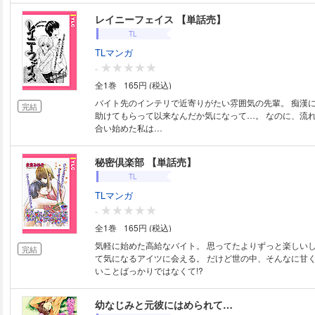
レイニーフェイス 【単話売】
TL
TLマンガ
-
全1巻
165円 (税込)
バイト先のインテリで近寄りがたい雰囲気の先輩。 痴漢
完結
助けてもらって以来なんだか気になって…。 なのに、流
合い始めた私は…
秘密倶楽部 【単話売】
TL
TLマンガ
-
全1巻
165円 (税込)
気軽に始めた高給なバイト。 思ってたよりずっと楽しい
完結
て気になるアイツに会える。 だけど世の中、そんなに甘く
いことばっかりではなくて!?
幼なじみと元彼にはめられて…