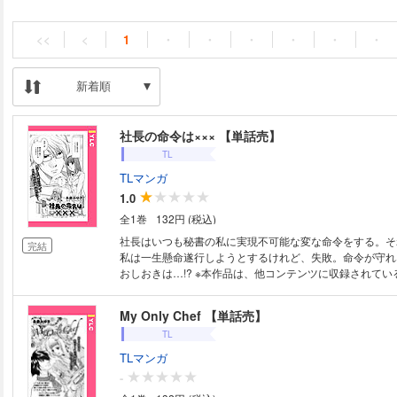
<<
<
1
・
・
・
・
・
・
新着順
社長の命令は××× 【単話売】
TL
TLマンガ
1.0
全1巻
132円 (税込)
社長はいつも秘書の私に実現不可能な変な命令をする。そ
完結
私は一生懸命遂行しようとするけれど、失敗。命令が守れ
おしおきは…!? ※本作品は、他コンテンツに収録されている場合がござい
ます。重複購入にご注意ください。
My Only Chef 【単話売】
TL
TLマンガ
-