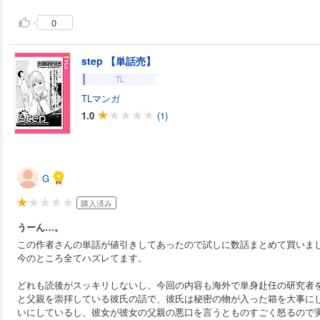
0
step 【単話売】
TL
TLマンガ
1.0
(1)
G
購入済み
うーん…。
この作者さんの単話が値引きしてあったので試しに数話まとめて買いま
今のところ全てハズレてます。
どれも読後がスッキリしないし、今回の内容も海外で単身赴任の研究者
と父親を崇拝している彼氏の話で、彼氏は秘密の物が入った箱を大事に
いにしているし、彼女が彼女の父親の悪口を言うとものすごく怒るので