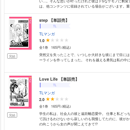
い…。そんな思いが叶ったけれど彼はドSなケモノに豹変して
は、他コンテンツに収録されている場合がございます。重
ください。
step 【単話売】
TL
TLマンガ
1.0
全1巻
165円 (税込)
突然父を失ったことで、いつしか大好きな彼にまで目には
完結
ーラインを作ってしまった。 それを越える勇気は私の中
Love Life 【単話売】
TL
TLマンガ
2.0
全1巻
165円 (税込)
学生の私は、社会人の彼と遠距離恋愛中。 仕事と私どっち
完結
て訊けるわけないから寂しいのも我慢してたのに、彼がか
の向こうから女の声が聞こえてきて!?