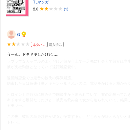
TLマンガ
2.0
(1)
G
ネタバレ
購入済み
うーん。ドキドキしたけど…。
ラブラブなカップルのようだけど彼が年上で一足先に社会人で彼女は学
彼が支社勤務となっていて遠距離恋愛中。
遠距離恋愛では定番の彼氏の浮気疑惑。
約束した日は急遽仕事とキャンセルされたのに、電話をかけると横から
ヒロインも同時期に飲み会で同級生から迫られていて、案の定酔って起
キドキする展開だったけど、彼氏も飲み会で女から迫られていて、結局
ヤモヤ〰。
この先、彼氏の単身赴任か彼女が卒業するか、どちらかが終わらないと
ドレス。