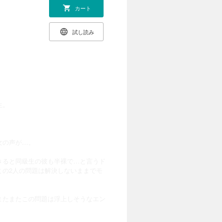
カート
試し読み
生。
女の声が…。
きると同級生の彼も半裸で…と言うド
この2人の問題は解決しないままでモ
またまたこの問題は浮上しそうなエン