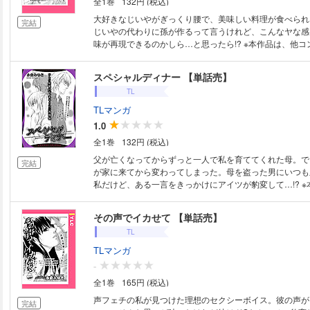
全1巻
132円 (税込)
大好きなじいやがぎっくり腰で、美味しい料理が食べられ
完結
じいやの代わりに孫が作るって言うけれど、こんなヤな感
味が再現できるのかしら…と思ったら!? ※本作品は、他コンテンツに収録
されている場合がございます。重複購入にご注意ください
スペシャルディナー 【単話売】
TL
TLマンガ
1.0
全1巻
132円 (税込)
父が亡くなってからずっと一人で私を育ててくれた母。で
完結
が家に来てから変わってしまった。母を盗った男にいつも
私だけど、ある一言をきっかけにアイツが豹変して…!? ※本作品は、他コ
ンテンツに収録されている場合がございます。重複購入に
い。
その声でイカせて 【単話売】
TL
TLマンガ
-
全1巻
165円 (税込)
声フェチの私が見つけた理想のセクシーボイス。彼の声が
完結