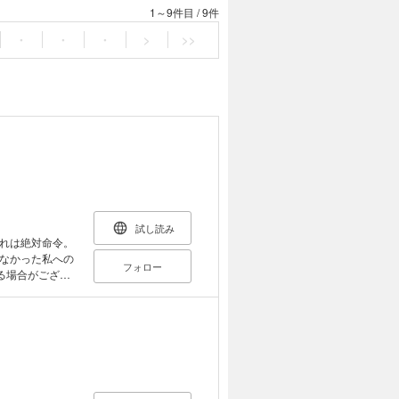
1～9件目
/
9件
・
・
・
>
>>
試し読み
れは絶対命令。
なかった私への
フォロー