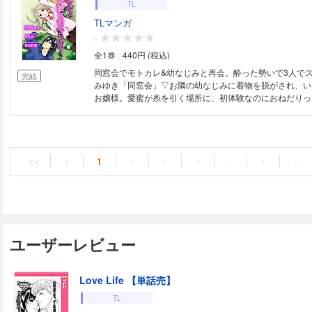
TL
TLマンガ
-
全1巻
440円 (税込)
同窓会でモトカレ&幼なじみと再会。酔った勢いで3人で
完結
みゆき「同窓会」▽お隣の幼なじみに着物を脱がされ、い
お嬢様。愛蜜が糸を引く場所に、初体験なのにおねだりっ
恋初めし」▽パティシエになった幼なじみの彼と、調理台
ム・デコレーションプレイ…渡辺蜂蜜「ドキドキアップル
じみアンソロジー☆
<<
<
1
・
・
・
・
・
・
ユーザーレビュー
Love Life 【単話売】
TL