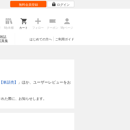
無料会員登録
ログイン
歴
My本棚
カート
フォロー
クーポン
Myページ
雑誌
はじめての方へ
ご利用ガイド
写真集
 【単話売】
」ほか、ユーザーレビューをお
された際に、お知らせします。