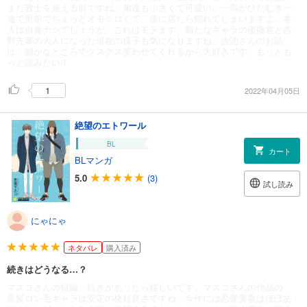
まだ敦士を迎える前ですね。弟達も小さくて可愛い。一馬がひたむき一
途で男前でちょっとオモシロくて、傍に居たら惚れてしまいますよ…本
人は自覚ナシでしょうが、これはモテます。新たなキャラの後藤君と吉
野先輩の大人になった現在の様子も気になりますね。吉池さんのお話
は、細かなところでクスクス笑わせてくれるから大好きです。もっとも
っと読みたい！
1
2022年04月05日
絶望のエトワール
BL
カート
BLマンガ
5.0
(3)
試し読み
にゃにゃ
ネタバレ
購入済み
続きはどうなる…？
マスコさんの短編。続きがあったら嬉しいです。マスコさんの作品の、
黒髪ロン毛キャラは安定の格好良さですね。今作には恋愛要素はほぼあ