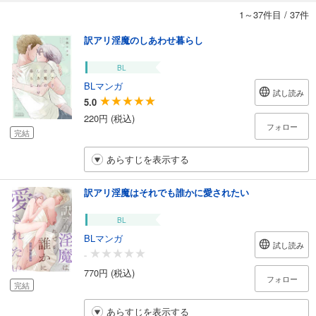
1～37件目
/
37件
訳アリ淫魔のしあわせ暮らし
BL
BLマンガ
試し読み
5.0
220円 (税込)
フォロー
完結
あらすじを表示する
訳アリ淫魔はそれでも誰かに愛されたい
BL
BLマンガ
試し読み
-
770円 (税込)
フォロー
完結
あらすじを表示する