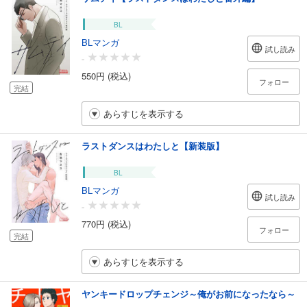
BL
BLマンガ
試し読み
-
550円 (税込)
フォロー
完結
あらすじを表示する
ラストダンスはわたしと【新装版】
BL
BLマンガ
試し読み
-
770円 (税込)
フォロー
完結
あらすじを表示する
ヤンキードロップチェンジ～俺がお前になったなら～
...