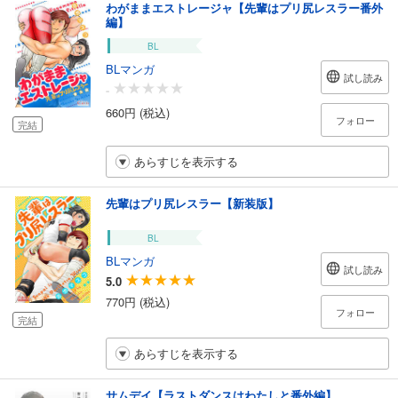
わがままエストレージャ【先輩はプリ尻レスラー番外
編】
BL
BLマンガ
試し読み
-
660円 (税込)
フォロー
完結
あらすじを表示する
先輩はプリ尻レスラー【新装版】
BL
BLマンガ
試し読み
5.0
770円 (税込)
フォロー
完結
あらすじを表示する
サムデイ【ラストダンスはわたしと番外編】