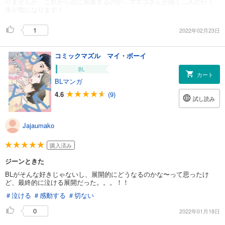
りませんが、これから恋に発展するのか…マスコさんが描く二人の行く
末が気になります！
1
2022年02月23日
コミックマズル マイ・ボーイ
BL
カート
BLマンガ
4.6
(9)
試し読み
Jajaumako
購入済み
ジーンときた
BLがそんな好きじゃないし、展開的にどうなるのかな〜って思ったけ
ど、最終的に泣ける展開だった。。。！！
＃泣ける
＃感動する
＃切ない
0
2022年01月18日