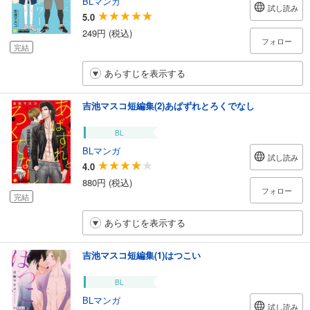
BLマンガ
試し読み
5.0
249円 (税込)
フォロー
完結
あらすじを表示する
吉池マスコ短編集(2)あばずれとろくでなし
BL
BLマンガ
試し読み
4.0
880円 (税込)
フォロー
完結
あらすじを表示する
吉池マスコ短編集(1)はつこい
BL
BLマンガ
試し読み