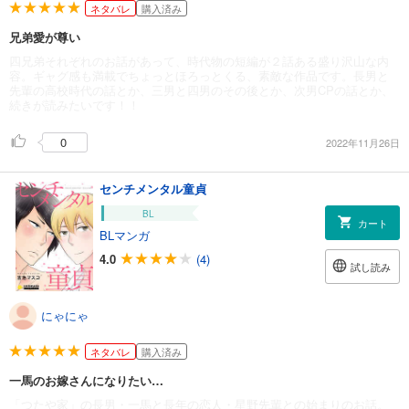
ネタバレ
購入済み
兄弟愛が尊い
四兄弟それぞれのお話があって、時代物の短編が２話ある盛り沢山な内
容。ギャグ感も満載でちょっとほろっとくる、素敵な作品です。長男と
先輩の高校時代の話とか、三男と四男のその後とか、次男CPの話とか、
続きが読みたいです！！
0
2022年11月26日
センチメンタル童貞
BL
カート
BLマンガ
4.0
(4)
試し読み
にゃにゃ
ネタバレ
購入済み
一馬のお嫁さんになりたい…
「つたや家」の長男・一馬と長年の恋人・星野先輩との始まりのお話。