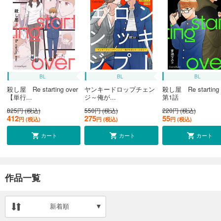
BL
BL
BL
殺し屋 Re starting over
ヤンキードロップチェン
殺し屋 Re starting 
【単行...
ジ～俺が...
第1話
825円 (税込)
550円 (税込)
220円 (税込)
412
275
55
円 (税込)
円 (税込)
円 (税込)
カート
カート
カート
作品一覧
新着順