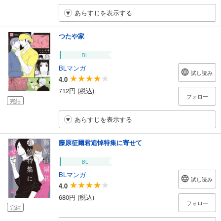
あらすじを表示する
つたや家
BL
BLマンガ
試し読み
4.0
712円 (税込)
フォロー
完結
あらすじを表示する
藤原征爾君追悼特集に寄せて
BL
BLマンガ
試し読み
4.0
680円 (税込)
フォロー
完結