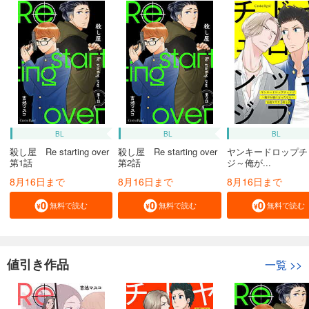
BL
BL
BL
殺し屋 Re starting over
殺し屋 Re starting over
ヤンキードロップチ
第1話
第2話
ジ～俺が...
8月16日まで
8月16日まで
8月16日まで
無料で読む
無料で読む
無料で読む
値引き作品
一覧
>>