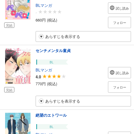
BLマンガ
試し読み
-
660円 (税込)
フォロー
完結
あらすじを表示する
センチメンタル童貞
BL
BLマンガ
試し読み
4.0
770円 (税込)
フォロー
完結
あらすじを表示する
絶望のエトワール
BL