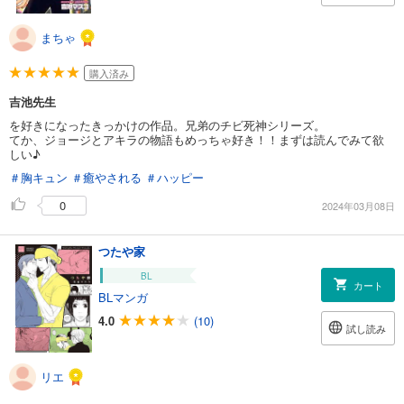
まちゃ
購入済み
吉池先生
を好きになったきっかけの作品。兄弟のチビ死神シリーズ。
てか、ジョージとアキラの物語もめっちゃ好き！！まずは読んでみて欲
しい♪
＃胸キュン
＃癒やされる
＃ハッピー
0
2024年03月08日
つたや家
BL
カート
BLマンガ
4.0
(10)
試し読み
リエ