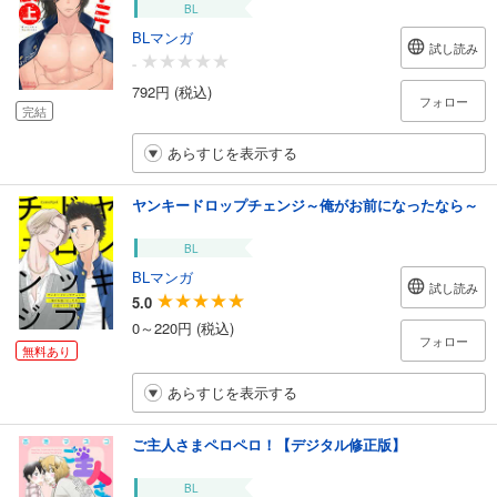
BL
BLマンガ
試し読み
-
792円 (税込)
フォロー
完結
あらすじを表示する
ヤンキードロップチェンジ～俺がお前になったなら～
BL
BLマンガ
試し読み
5.0
0～220円 (税込)
フォロー
無料あり
あらすじを表示する
ご主人さまペロペロ！【デジタル修正版】
BL