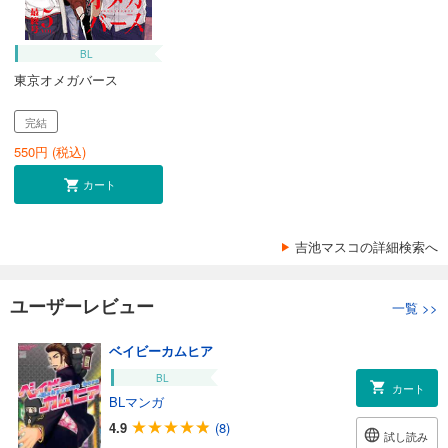
BL
東京オメガバース
完結
550
円 (税込)
カート
吉池マスコの詳細検索へ
ユーザーレビュー
一覧
>>
ベイビーカムヒア
BL
カート
BLマンガ
4.9
(8)
試し読み