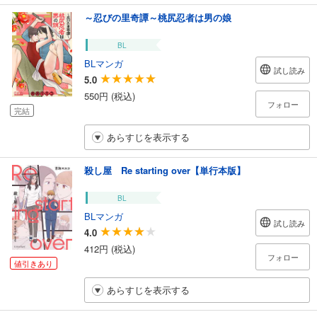
～忍びの里奇譚～桃尻忍者は男の娘
BL
BLマンガ
試し読み
5.0
550円 (税込)
フォロー
完結
あらすじを表示する
殺し屋 Re starting over【単行本版】
BL
BLマンガ
試し読み
4.0
412円 (税込)
フォロー
値引きあり
あらすじを表示する